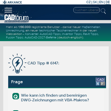
CZ
|
SK
|
EN
|
DE
Mehr als
1.130.000
registrierte Benutzer - danke! Neuer
Maßeinheiten
Umrechnung
, ein neuer
technischer Taschenrechner
in der neuen
Websektion –
Konverter
.
AutoCAD Tipps
,
Inventor Tipps
,
Revit Tipps
,
Fusion Tipps
.
AutoCAD-2027-Befehle
(deutsch-englisch).
CAD Tipp # 6147:
CAD
Frage
%
Platform
Wie kann ich finden und bereinigen
Q
DWG-Zeichnungen mit VBA-Makros?