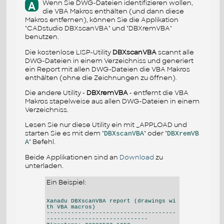
Wenn Sie DWG-Dateien identifizieren wollen,
A
die VBA Makros enthälten (und dann diese
Makros entfernen), können Sie die Applikation
"CADstudio DBXscanVBA" und "DBXremVBA"
benutzen.
Die kostenlose LISP-Utility
DBXscanVBA
scannt alle
DWG-Dateien in einem Verzeichniss und generiert
ein Report mit allen DWG-Dateien die VBA Makros
enthälten (ohne die Zeichnungen zu öffnen).
Die andere Utility -
DBXremVBA
- entfernt die VBA
Makros stapelweise aus allen DWG-Dateien in einem
Verzeichniss.
Lesen Sie nur diese Utility ein mit _APPLOAD und
starten Sie es mit dem "
" oder "
DBXscanVBA
DBXremVB
" Befehl.
A
Beide Applikationen sind an
Download
zu
unterladen.
Ein Beispiel:
Xanadu DBXscanVBA report (drawings wi
th VBA macros)
-------------------------------------
-----------------------------