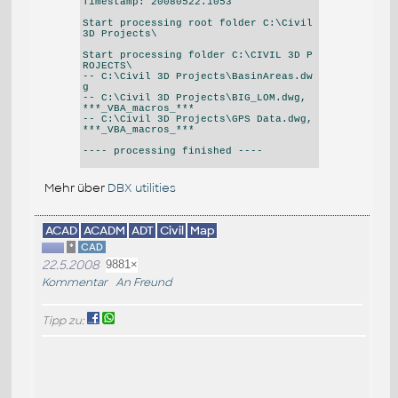
Timestamp: 20080522.1053
Start processing root folder C:\Civil
3D Projects\
Start processing folder C:\CIVIL 3D P
ROJECTS\
-- C:\Civil 3D Projects\BasinAreas.dw
g
-- C:\Civil 3D Projects\BIG_LOM.dwg,
***_VBA_macros_***
-- C:\Civil 3D Projects\GPS Data.dwg,
***_VBA_macros_***
---- processing finished ----
Mehr über
DBX utilities
ACAD
ACADM
ADT
Civil
Map
*
CAD
22.5.2008
9881×
Kommentar
An Freund
Tipp zu: