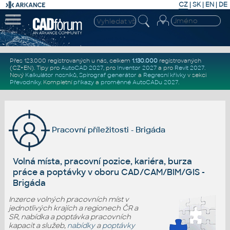
CZ
|
SK
|
EN
|
DE
Přes 123.000 registrovaných u nás, celkem
1.130.000
registrovaných
(CZ+EN)
. Tipy pro
AutoCAD 2027
, pro
Inventor 2027
a pro
Revit 2027
.
Nový
Kalkulátor nosníků
,
Spirograf generátor
a
Regresní křivky
v sekci
Převodníky
.
Kompletní
příkazy
a
proměnné AutoCADu 2027
.
Pracovní příležitosti - Brigáda
Volná místa, pracovní pozice, kariéra, burza
práce a poptávky v oboru CAD/CAM/BIM/GIS -
Brigáda
Inzerce volných pracovních míst v
jednotlivých krajích a regionech ČR a
SR, nabídka a poptávka pracovních
kapacit a služeb,
nabídky
a
poptávky