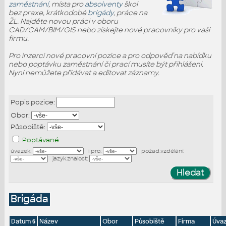
zaměstnání
, místa pro
absolventy
škol
bez praxe, krátkodobé
brigády
, práce na
ŽL. Najděte novou práci v oboru
CAD/CAM/BIM/GIS nebo získejte nové pracovníky pro vaši
firmu.
Pro inzerci nové pracovní pozice a pro odpověď na nabídku
nebo poptávku zaměstnání či prací musíte být přihlášeni.
Nyní nemůžete přidávat a editovat záznamy.
Popis pozice:
Obor:
Působiště:
Poptávané
úvazek:
i pro:
požad.vzdělání:
jazyk.znalost:
Brigáda
Datum
Název
Obor
Působiště
Firma
Úva
6