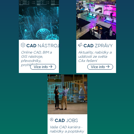
CAD
NÁSTROJE
CAD
ZPRÁVY
Online CAD, BIM a
Aktuality, nabídky a
GIS nástroje,
události ze světa
převodníky,
CAx řešení
prohlížeče
Více info
Více info
CAD
JOBS
Vaše CAD kariéra -
nabídky a poptávky