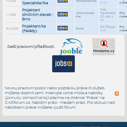
1.1.2026
Pardubický kraj
Specialista/tka
s. r. o.
úvaz
Projektant
Mott
Jihomoravský
MacDonald
Plný
silničních staveb -
1.1.2026
kraj
CZ, spol. s
úvaz
Brno
r.o.
Projektant/ka
Hilti ČR spol.
Plný
31.12.2025
Praha
(Fasády)
s r.o.
úvaz
Další pracovní příležitosti:
Novou pracovní pozici nebo poptávku práce či služeb
můžete doplnit sami. Inzerujte volná místa a nabídky
(ponuky zamestnania)
zdarma na stránce "Práce" na
CADforum.cz. Nabízím práci - hledám práci. Pro diskusi nad
nabídkami práce můžete využít
fórum
.