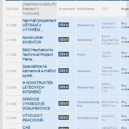
(Nabídka služeb
(P)
kreslení v
29.8.2024
Strojírenství
Středočeský
ČZU
Brigá
Autocad)
Návrhář/projektant
Airproject
Plný
VĚTRÁNÍ A
3.1.2026
Plzeňský kraj
group s.r.o.
úvaz
VYTÁPĚNÍ ...
EDAG
Konstruktér
Plný
2.1.2026
Pardubický
Engineering
INVENTOR
úvaz
CZ spol. s r.o.
R&D Mechatronic
VALEO
Plný
Technical Project
2.1.2026
Praha
PRAHA
úvaz
Mana...
Specialista na
Triangle
Plný
kamerové a měřící
2.1.2026
Jihočeský
Recruitment
úvaz
CZ s.r.o.
systé...
✈ KONSTRUKTÉR
Safran
Plný
LETECKÝCH
2.1.2026
Plzeňský kraj
Cabin CZ
úvaz
s.r.o.
INTERIÉRŮ
SPRÁVCE
Moravskoslezský
BONATRANS
Plný
VÝKRESOVÉ
2.1.2026
kraj
GROUP a.s.
úvaz
DOKUMENTACE
VÝVOJOVÝ
DAKO-CZ,
Plný
2.1.2026
Pardubický kraj
PRACOVNÍK
a.s.
úvaz
CAE
KIEKERT-CS,
Plný