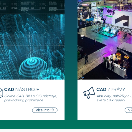
CAD
NÁSTROJE
CAD
ZPRÁVY
Online CAD, BIM a GIS nástroje,
Aktuality, nabídky a 
převodníky, prohlížeče
světa CAx řešení
Více info
Ví