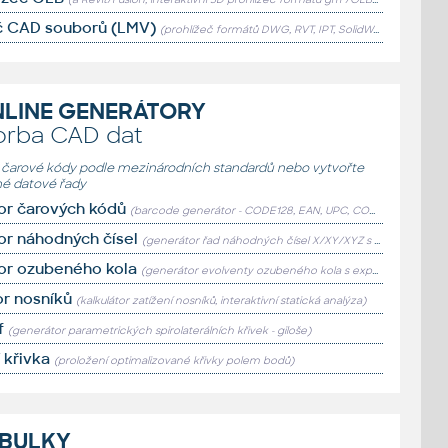
č CAD souborů (LMV)
(prohlížeč formátů DWG, RVT, IPT, SolidWorks, Catia, ProE...)
LINE GENERÁTORY
orba CAD dat
 čarové kódy podle mezinárodních standardů nebo vytvořte
é datové řady
or čarových kódů
(barcode generátor - CODE128, EAN, UPC, CODE39, ITF, MSI, Pharmcode)
r náhodných čísel
(generátor řad náhodných čísel X/XY/XYZ s různými průběhy rozdělení pravděpodobnosti)
or ozubeného kola
(generátor evolventy ozubeného kola s exportem CSV/SVG/DXF)
or nosníků
(kalkulátor zatížení nosníků, interaktivní statická analýza)
f
(generátor parametrických spirolaterálních křivek - giloše)
 křivka
(proložení optimalizované křivky polem bodů)
BULKY