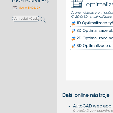
PROFI PODPORA
ⓘ
optimaliz
also in ENGLISH
Online nástroje pro výpočet
1D, 2D či 3D - maximalizace 
1D Optimalizace ty
2D Optimalizace ob
2D Optimalizace ne
3D Optimalizace dí
Další online nástroje
AutoCAD web app
(AutoCAD ve webovém pro