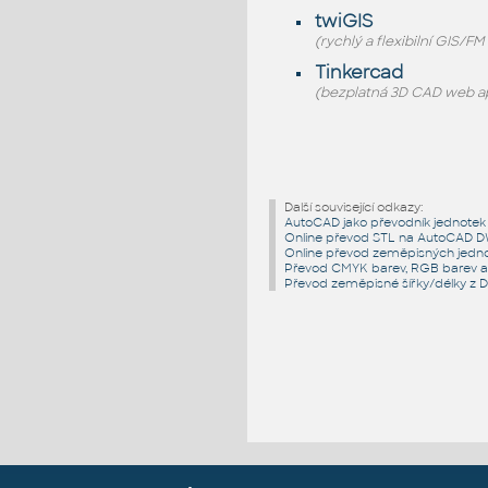
twiGIS
(rychlý a flexibilní GIS/F
Tinkercad
(bezplatná 3D CAD web apl
Další související odkazy:
AutoCAD jako převodník jednotek
Online převod STL na AutoCAD 
Online převod zeměpisných jedn
Převod CMYK barev, RGB barev 
Převod zeměpisné šířky/délky z 