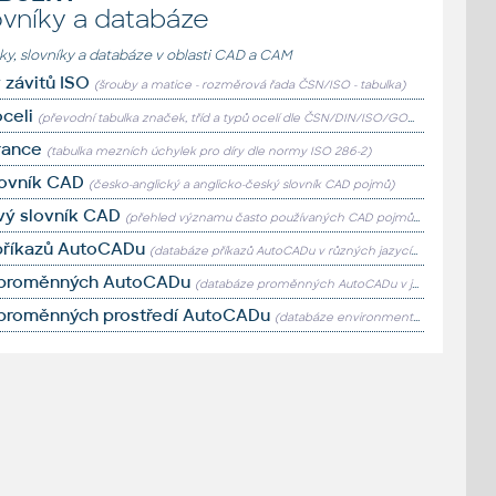
ovníky a databáze
lky, slovníky a databáze v oblasti CAD a CAM
závitů ISO
(šrouby a matice - rozměrová řada ČSN/ISO - tabulka)
celi
(převodní tabulka značek, tříd a typů ocelí dle ČSN/DIN/ISO/GOST)
rance
(tabulka mezních úchylek pro díry dle normy ISO 286-2)
lovník CAD
(česko-anglický a anglicko-český slovník CAD pojmů)
vý slovník CAD
(přehled významu často používaných CAD pojmů a zkratek)
příkazů AutoCADu
(databáze příkazů AutoCADu v různých jazycích)
 proměnných AutoCADu
(databáze proměnných AutoCADu v jednotlivých verzích programu)
 proměnných prostředí AutoCADu
(databáze environment proměnných AutoCADu)