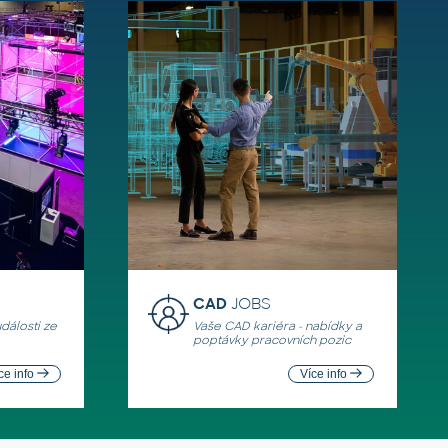
CAD
JOBS
události ze
Vaše CAD kariéra - nabídky a
poptávky pracovních pozic
ce info
Více info