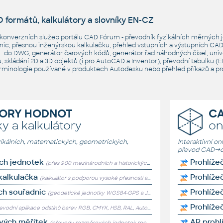
 formátů, kalkulátory a slovníky EN-CZ
 konverzních služeb portálu CAD Fórum - převodník fyzikálních měrných j
c, přesnou inženýrskou kalkulačku, přehled vstupních a výstupních CAD
STL do DWG, generátor čarových kódů, generátor řad náhodných čísel, uni
ílů, skládání 2D a 3D objektů (i pro AutoCAD a Inventor), převodní tabulku
erminologie používané v produktech Autodesku nebo přehled příkazů a p
ORY HODNOT
CA
y a kalkulátory
on
yzikálních, matematických, geometrických,
Interaktivní on
převod CAD→o
ích jednotek
Prohlíže
(přes 900 mezinárodních a historických měrných jednotek)
kalkulačka
Prohlíže
(kalkulátor s podporou vysoké přesnosti a pokročilých matematických funkcí)
h souřadnic
Prohlíže
(geodetické jednotky WGS84-GPS a JTSK, what3words, geokódování adres)
Prohlíž
vodní aplikace odstínů barev RGB, CMYK, HSB, RAL, AutoCAD-ACI, Pantone)
vých měřítek
AR prohl
(převody rozměrových jednotek mezi dvěma známými měřítky)