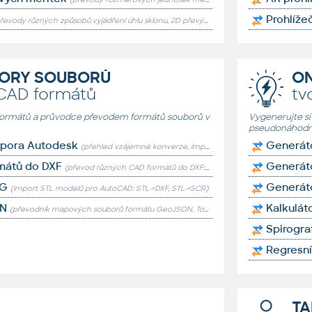
Prohlíže
řevody různých způsobů vyjádření úhlu sklonu, 2D převýšení, stoupání)
ORY SOUBORŮ
ON
CAD formátů
tv
 formátů a průvodce převodem formátů souborů v
Vygenerujte si
pseudonáhodn
dpora Autodesk
Generát
(přehled vzájemné konverze, import/export, prohlížeče, popis)
mátů do DXF
Generáto
(převod různých CAD formátů do DXF: DWG->DXF, WMF->DXF, CDR->DXF, SVG->DXF, PDF->DXF...)
WG
Generát
(import STL modelů pro AutoCAD: STL->DXF, STL->SCR)
ON
Kalkulát
(převodník mapových souborů formátu GeoJSON, TopoJSON, KML a Shapefile)
Spirogra
Regresní
TA