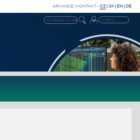
ARKANCE
|
KONTAKT
-
CZ
|
SK
|
EN
|
DE