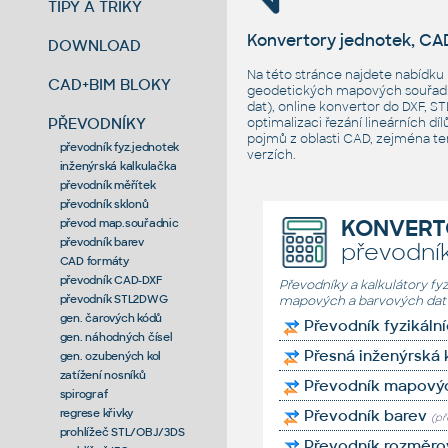
TIPY A TRIKY
Konvertory jednotek, CAD
DOWNLOAD
Na této stránce najdete nabídku
CAD+BIM BLOKY
geodetických mapových souřadni
dat), online konvertor do DXF, 
PŘEVODNÍKY
optimalizaci řezání lineárních d
pojmů z oblasti CAD, zejména t
převodník fyz.jednotek
verzích.
inženýrská kalkulačka
převodník měřítek
převodník sklonů
KONVERT
převod map.souřadnic
převodník barev
převodník
CAD formáty
převodník CAD-DXF
Převodníky a kalkulátory f
převodník STL2DWG
mapových a barvových dat
gen. čarových kódů
Převodník fyzikáln
gen. náhodných čísel
Přesná inženýrská 
gen. ozubených kol
zatížení nosníků
Převodník mapovýc
spirograf
regrese křivky
Převodník barev
(pře
prohlížeč STL/OBJ/3DS
Převodník rozměro