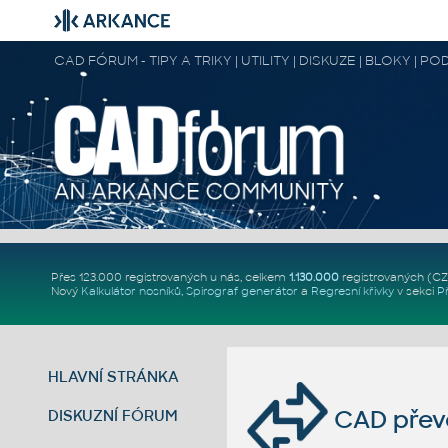
CAD FÓRUM - TIPY A TRIKY | UTILITY | DISKUZE | BLOKY |
Přes 123.000 registrovaných u nás, celkem
1.130.000
registrovaných (C
Nový
Kalkulátor nosníků
,
Spirograf generátor
a
Regresní křivky
v sekci
P
HLAVNÍ STRÁNKA
CAD převo
DISKUZNÍ FÓRUM