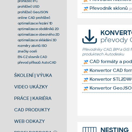
prohlížeč IFC
prohlížeč USD
Převodník sklonů
(p
prohlížeč GeoJSON
online CAD prohlížeč
optimalizace řezání 1D
optimalizace obdélníků 2D
KONVERT
optimalizace obecného 2D
převody 
optimalizace skládání 3D
rozměry závitů ISO
Převodníky CAD, BIM a GIS
značky oceli
produktech Autodesku
EN-CZ slovník CAD
CAD formáty a po
převod příkazů AutoCAD
Konvertor CAD for
ŠKOLENÍ | VÝUKA
Konvertor STL2D
VIDEO UKÁZKY
Konvertor GeoJS
PRÁCE | KARIÉRA
CAD PRODUKTY
WEB ODKAZY
NESTING