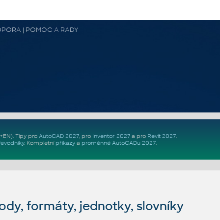
 PODPORA | POMOC A RADY
Z+EN)
. Tipy pro
AutoCAD 2027
, pro
Inventor 2027
a pro
Revit 2027
.
řevodníky
.
Kompletní
příkazy
a
proměnné AutoCADu 2027
.
dy, formáty, jednotky, slovníky