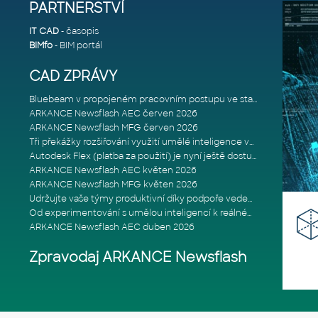
PARTNERSTVÍ
IT CAD
- časopis
BIMfo
- BIM portál
CAD ZPRÁVY
Bluebeam v propojeném pracovním postupu ve stavebnictví: Proč je int
ARKANCE Newsflash AEC červen 2026
ARKANCE Newsflash MFG červen 2026
Tři překážky rozšiřování využití umělé inteligence ve stavebním prům
Autodesk Flex (platba za použití) je nyní ještě dostupnější
ARKANCE Newsflash AEC květen 2026
ARKANCE Newsflash MFG květen 2026
Udržujte vaše týmy produktivní díky podpoře vedené odborníky
Od experimentování s umělou inteligencí k reálnému dopadu na podniká
ARKANCE Newsflash AEC duben 2026
Zpravodaj ARKANCE Newsflash