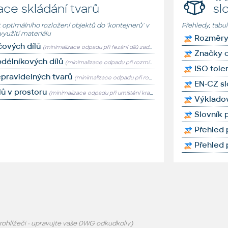
ace skládání tvarů
sl
 optimálního rozložení objektů do 'kontejnerů' v
Přehledy, tabu
využití materiálu
Rozměry 
čových dílů
(minimalizace odpadu při řezání dílů zadané délky z tyčového/pásového materiálu)
Značky o
délníkových dílů
(minimalizace odpadu při rozmístění dílů zadané šířky a délky na tabulích/listech)
ISO tole
pravidelných tvarů
(minimalizace odpadu při rozmístění dílů zadaného tvaru v zadaném kontejneru - SVG)
EN-CZ s
lů v prostoru
(minimalizace odpadu při umístění krabic do objemových obalů/kontejnerů)
Výklado
Slovník 
Přehled
Přehled
hlížeči - upravujte vaše DWG odkudkoliv)