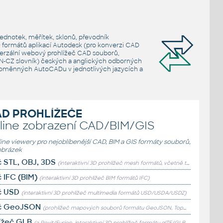
ednotek, měřítek, sklonů, převodník
 formátů aplikací Autodesk (pro konverzi CAD
verzální webový prohlížeč CAD souborů,
 (EN-CZ slovník) českých a anglických odborných
roměnných AutoCADu v jednotlivých jazycích a
D PROHLÍŽEČE
line zobrazení CAD/BIM/GIS
line viewery pro nejoblíbenější CAD, BIM a GIS formáty souborů,
brázek
č STL, OBJ, 3DS
(interaktivní 3D prohlížeč mesh formátů, včetně textur)
č IFC (BIM)
(interaktivní 3D prohlížeč BIM formátů IFC)
č USD
(interaktivní 3D prohlížeč multimedia formátů USD/USDA/USDZ)
eč GeoJSON
(prohlížeč mapových souborů formátu GeoJSON, TopoJSON, KML a Shapefile)
ížeč GLB
(a Revit/Fusion, interaktivní 3D prohlížeč formátu glTF/GLB s AR prezentací na mobilu)