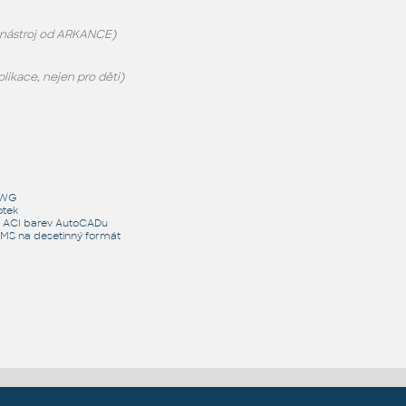
M nástroj od ARKANCE)
ikace, nejen pro děti)
DWG
otek
a ACI barev AutoCADu
DMS na desetinný formát