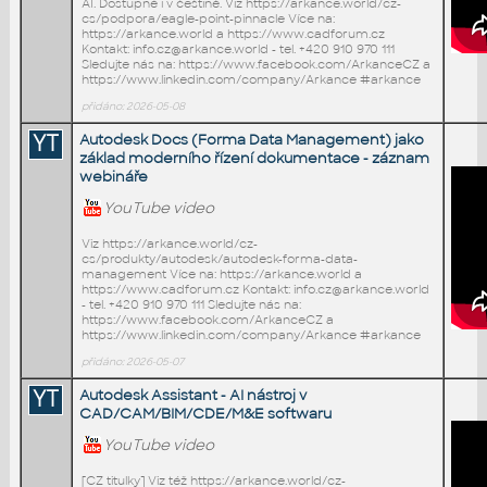
AI. Dostupné i v češtině. Viz https://arkance.world/cz-
cs/podpora/eagle-point-pinnacle Více na:
https://arkance.world a https://www.cadforum.cz
Kontakt: info.cz@arkance.world - tel. +420 910 970 111
Sledujte nás na: https://www.facebook.com/ArkanceCZ a
https://www.linkedin.com/company/Arkance #arkance
přidáno: 2026-05-08
YT
Autodesk Docs (Forma Data Management) jako
základ moderního řízení dokumentace - záznam
webináře
YouTube video
Viz https://arkance.world/cz-
cs/produkty/autodesk/autodesk-forma-data-
management Více na: https://arkance.world a
https://www.cadforum.cz Kontakt: info.cz@arkance.world
- tel. +420 910 970 111 Sledujte nás na:
https://www.facebook.com/ArkanceCZ a
https://www.linkedin.com/company/Arkance #arkance
přidáno: 2026-05-07
YT
Autodesk Assistant - AI nástroj v
CAD/CAM/BIM/CDE/M&E softwaru
YouTube video
[CZ titulky] Viz též https://arkance.world/cz-