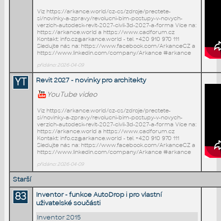
Viz https://arkance.world/cz-cs/zdroje/prectete-
si/novinky-a-zpravy/revolucni-bim-postupy-v-novych-
verzich-autodesk-revit-2027-civil-3d-2027-a-forma Více na:
https://arkance.world a https://www.cadforum.cz
Kontakt: info.cz@arkance.world - tel. +420 910 970 111
Sledujte nás na: https://www.facebook.com/ArkanceCZ a
https://www.linkedin.com/company/Arkance #arkance
přidáno: 2026-04-09
YT
Revit 2027 - novinky pro architekty
YouTube video
Viz https://arkance.world/cz-cs/zdroje/prectete-
si/novinky-a-zpravy/revolucni-bim-postupy-v-novych-
verzich-autodesk-revit-2027-civil-3d-2027-a-forma Více na:
https://arkance.world a https://www.cadforum.cz
Kontakt: info.cz@arkance.world - tel. +420 910 970 111
Sledujte nás na: https://www.facebook.com/ArkanceCZ a
https://www.linkedin.com/company/Arkance #arkance
přidáno: 2026-04-09
Starší
83
Inventor - funkce AutoDrop i pro vlastní
uživatelské součásti
Inventor 2015