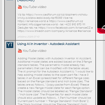
(AutoCAD)
YouTube video
Viz tip https://www.cadforum.cz/cz/doplneni-vrcholu-
krivky-o-blizko-lezici-body-tip15093 Více na:
https://arkance.world a https://www.cadforum.cz
Kontakt: info.cz@arkance.world - tel. +420 910 970 111
Sledujte nás na: https://www.facebook.com/ArkanceCZ a
https://www.linkedin.com/company/Arkance #arkance
přidáno: 2026-07-10
YT
Using AI in Inventor - Autodesk Assistant
YouTube video
Adding Model states with Autodesk Inventor AI Assistant.
Additional model states are added based on the 3 flange
standard tables. The parametric model already has
parameters that can be modified with the table values.
The AI prompt for the Autodesk Assistant is: "I would like to
help adding model states to the open part file. I have 3
tables in an Excel spreadsheet for different flange sizes
based on the Flange standard and inch bore sizes. The
tables are as follows..." {copy-paste-from-Excel} "Please
create a new flange model state for each flange option.
The model states should be labelled as "Flange Standard"
- "Inch bore size". The iProperties for each model state
should also update as follows... 1. Part Number should be
Current part number + "Flange Standard"-"Inch Bore" 2.
The Stock Number should be "Flange Standard"-"Inch