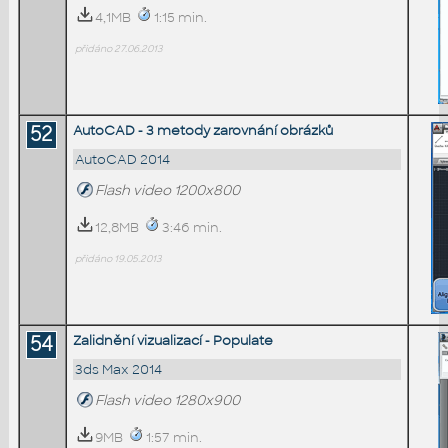
4,1MB
1:15 min.
přidáno 27.06.2013
52
AutoCAD - 3 metody zarovnání obrázků
AutoCAD 2014
Flash video 1200x800
12,8MB
3:46 min.
přidáno 19.05.2013
54
Zalidnění vizualizací - Populate
3ds Max 2014
Flash video 1280x900
9MB
1:57 min.