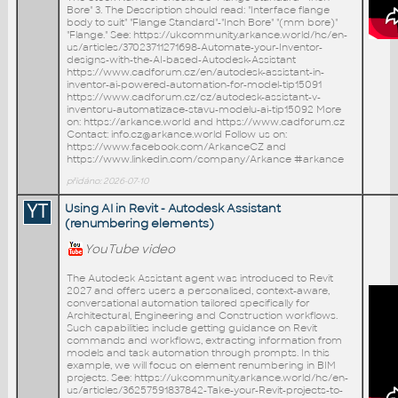
Bore" 3. The Description should read: "Interface flange
body to suit" "Flange Standard"-"Inch Bore" "(mm bore)"
"Flange." See: https://ukcommunity.arkance.world/hc/en-
us/articles/37023711271698-Automate-your-Inventor-
designs-with-the-AI-based-Autodesk-Assistant
https://www.cadforum.cz/en/autodesk-assistant-in-
inventor-ai-powered-automation-for-model-tip15091
https://www.cadforum.cz/cz/autodesk-assistant-v-
inventoru-automatizace-stavu-modelu-ai-tip15092 More
on: https://arkance.world and https://www.cadforum.cz
Contact: info.cz@arkance.world Follow us on:
https://www.facebook.com/ArkanceCZ and
https://www.linkedin.com/company/Arkance #arkance
přidáno: 2026-07-10
YT
Using AI in Revit - Autodesk Assistant
(renumbering elements)
YouTube video
The Autodesk Assistant agent was introduced to Revit
2027 and offers users a personalised, context-aware,
conversational automation tailored specifically for
Architectural, Engineering and Construction workflows.
Such capabilities include getting guidance on Revit
commands and workflows, extracting information from
models and task automation through prompts. In this
example, we will focus on element renumbering in BIM
projects. See: https://ukcommunity.arkance.world/hc/en-
us/articles/36257591837842-Take-your-Revit-projects-to-