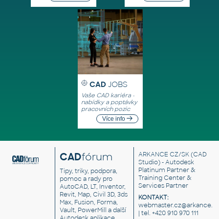
CAD
JOBS
Vaše CAD kariéra -
nabídky a poptávky
pracovních pozic
Více info
CAD
fórum
ARKANCE CZ/SK
(CAD
Studio) - Autodesk
Platinum Partner &
Tipy, triky, podpora,
Training Center &
pomoc a rady pro
Services Partner
AutoCAD, LT, Inventor,
Revit, Map, Civil 3D, 3ds
KONTAKT:
Max, Fusion, Forma,
webmaster.cz@arkance.w
Vault, PowerMill a další
| tel. +420 910 970 111
Autodesk aplikace