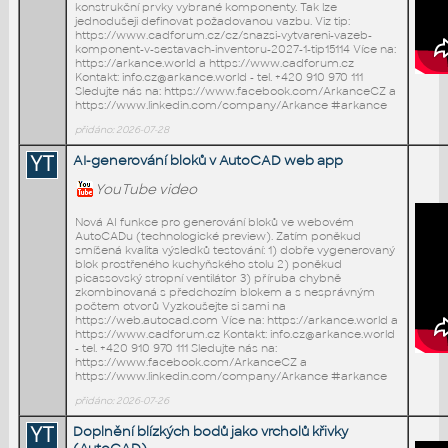
konstrukční prvky vybrané komponenty. Tak lze
jednodušeji definovat požadovanou vazbu. Viz tip:
https://www.cadforum.cz/cz/snazsi-vytvareni-vazeb-
komponent-v-sestavach-inventoru-2027-1-tip15114 Více na:
https://arkance.world a https://www.cadforum.cz
Kontakt: info.cz@arkance.world - tel. +420 910 970 111
Sledujte nás na: https://www.facebook.com/ArkanceCZ a
https://www.linkedin.com/company/Arkance #arkance
přidáno: 2026-07-28
YT
AI-generování bloků v AutoCAD web app
YouTube video
Nová AI funkce pro generování bloků ve webovém
AutoCADu (technologické preview). Zatím poněkud
smíšená kvalita výsledků testování: 1) dobře vygenerovaný
blok prostřeného kuchyňského stolu 2) poněkud
picassovský stropní ventilátor 3) příruba chybně
zkombinovaná s předchozím blokem a s nesprávným
počtem otvorů Vyzkoušejte si sami na
https://web.autocad.com Více na: https://arkance.world a
https://www.cadforum.cz Kontakt: info.cz@arkance.world
- tel. +420 910 970 111 Sledujte nás na:
https://www.facebook.com/ArkanceCZ a
https://www.linkedin.com/company/Arkance #arkance
přidáno: 2026-07-26
YT
Doplnění blízkých bodů jako vrcholů křivky