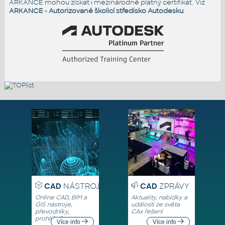
ARKANCE mohou získat i mezinárodně platný certifikát. Viz
ARKANCE - Autorizované školicí středisko Autodesku
.
CAD
NÁSTROJE
CAD
ZPRÁVY
Online CAD, BIM a
Aktuality, nabídky a
GIS nástroje,
události ze světa
převodníky,
CAx řešení
prohlížeče
Více info
Více info