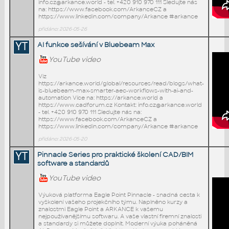
info.cz@arkance.world - tel. +420 910 970 111 Sledujte nás
na: https://www.facebook.com/ArkanceCZ a
https://www.linkedin.com/company/Arkance #arkance
přidáno: 2026-05-26
YT
AI funkce sešívání v Bluebeam Max
YouTube video
Viz
https://arkance.world/global/resources/read/blogs/what-
is-bluebeam-max-smarter-aec-workflows-with-ai-and-
automation Více na: https://arkance.world a
https://www.cadforum.cz Kontakt: info.cz@arkance.world
- tel. +420 910 970 111 Sledujte nás na:
https://www.facebook.com/ArkanceCZ a
https://www.linkedin.com/company/Arkance #arkance
přidáno: 2026-05-20
YT
Pinnacle Series pro praktické školení CAD/BIM
software a standardů
YouTube video
Výuková platforma Eagle Point Pinnacle - snadná cesta k
vyškolení vašeho projekčního týmu. Naplněno kurzy a
znalostmi Eagle Point a ARKANCE k vašemu
nejpoužívanějšímu softwaru. A vaše vlastní firemní znalosti
a standardy si můžete doplnit. Moderní výuka poháněná