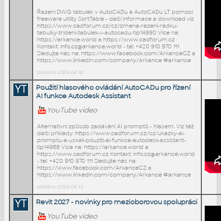
Řazení DWG tabulek v AutoCADu a AutoCADu LT pomocí
freeware utility SortTable - další informace a download viz
https://www.cadforum.cz/cz/zmena-razeni-radku-
tabulky-trideni-tabulek-v-autocadu-tip14990 Více na:
https://arkance.world a https://www.cadforum.cz
Kontakt: info.cz@arkance.world - tel. +420 910 970 111
Sledujte nás na: https://www.facebook.com/ArkanceCZ a
https://www.linkedin.com/company/Arkance #arkance
přidáno: 2026-04-18
YT
Použití hlasového ovládání AutoCADu pro řízení
AI funkce Autodesk Assistant
YouTube video
Alternativní způsob zadávání AI promptů - hlasem. Viz též
další příklady: https://www.cadforum.cz/cz/ukazky-ai-
promptu-a-uskali-pouziti-ai-funkce-autodesk-assistant-
tip14968 Více na: https://arkance.world a
https://www.cadforum.cz Kontakt: info.cz@arkance.world
- tel. +420 910 970 111 Sledujte nás na:
https://www.facebook.com/ArkanceCZ a
https://www.linkedin.com/company/Arkance #arkance
přidáno: 2026-04-13
YT
Revit 2027 - novinky pro mezioborovou spolupráci
YouTube video