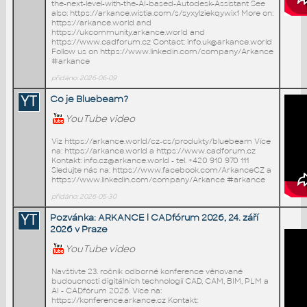
the-next-level-with-the-AI-based-Autodesk-Assistant See
also: https://arkance.wistia.com/s/syxylziekqywix1 More on:
https://arkance.world and
https://ukcommunity.arkance.world and
https://www.cadforum.cz Contact: info.uk@arkance.world
Follow us on https://www.linkedin.com/company/Arkance
#arkance
přidáno: 2026-06-09
YT
Co je Bluebeam?
YouTube video
Viz https://arkance.world/cz-cs/produkty/bluebeam Více
na: https://arkance.world a https://www.cadforum.cz
Kontakt: info.cz@arkance.world - tel. +420 910 970 111
Sledujte nás na: https://www.facebook.com/ArkanceCZ a
https://www.linkedin.com/company/Arkance #arkance
přidáno: 2026-05-30
YT
Pozvánka: ARKANCE l CADfórum 2026, 24. září
2026 v Praze
YouTube video
Navštivte 23. ročník odborné konference věnované
budoucnosti digitálních technologií CAD, CAM, BIM, PLM a
AI - CADfórum 2026. Více na:
https://konference.arkance.cz Kontakt: