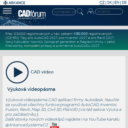
CZ
|
SK
|
EN
|
DE
Přes 123.000 registrovaných u nás, celkem
1.130.000
registrovaných
(CZ+EN)
. Tipy pro
AutoCAD 2027
, pro
Inventor 2027
a pro
Revit 2027
.
Nový
Kalkulátor nosníků
,
Spirograf generátor
a
Regresní křivky
v sekci
Převodníky
.
Kompletní
příkazy
a
proměnné AutoCADu 2027
.
CAD video
Výuková videopásma
Výuková videopásma CAD aplikací firmy Autodesk. Naučte
se využívat všechny funkce programů AutoCAD, Inventor,
Fusion, Revit, Map 3D, Civil 3D, Plant3D (viz též sekce
Výuka
a
pro začátečníky
).
Další stovky nových videoklipů najdete i na YouTube kanálu
@ArkanceSystemsCZ
.