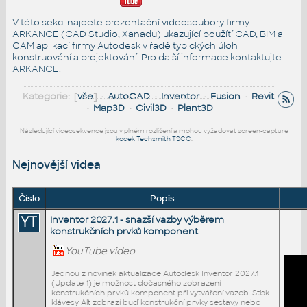
V této sekci najdete prezentační videosoubory firmy
ARKANCE (CAD Studio, Xanadu) ukazující použítí CAD, BIM a
CAM aplikací firmy Autodesk v řadě typických úloh
konstruování a projektování. Pro další informace
kontaktujte
ARKANCE
.
Kategorie: [
vše
] •
AutoCAD
•
Inventor
•
Fusion
•
Revit
•
Map3D
•
Civil3D
•
Plant3D
Následující videosekvence jsou v plném rozlišení a mohou vyžadovat screen-capture
kodek Techsmith TSCC
.
Nejnovější videa
Číslo
Popis
YT
Inventor 2027.1 - snazší vazby výběrem
konstrukčních prvků komponent
YouTube video
Jednou z novinek aktualizace Autodesk Inventor 2027.1
(Update 1) je možnost dočasného zobrazení
konstrukčních prvků komponent při vytváření vazeb. Stisk
klávesy Alt zobrazí buď konstrukční prvky sestavy nebo