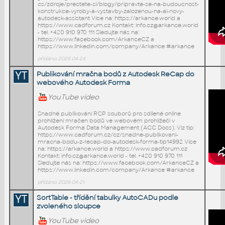
cs/zdroje/prectete-si/blogy/pripravte-se-na-budoucnost-
konstrukce-vyroby-a-vystavby-zalozenou-na-ai-novy-
autodesk-assistant Více na: https://arkance.world a
https://www.cadforum.cz Kontakt: info.cz@arkance.world
- tel. +420 910 970 111 Sledujte nás na:
https://www.facebook.com/ArkanceCZ a
https://www.linkedin.com/company/Arkance #arkance
přidáno: 2026-04-24
YT
Publikování mračna bodů z Autodesk ReCap do
webového Autodesk Forma
YouTube video
Snadné publikování RCP souborů pro sdílené online
prohlížení mračen bodů ve webovém prohlížeči v
Autodesk Forma Data Management (ACC Docs). Viz tip:
https://www.cadforum.cz/cz/snadne-publikovani-
mracna-bodu-z-recap-do-autodesk-forma-tip14992 Více
na: https://arkance.world a https://www.cadforum.cz
Kontakt: info.cz@arkance.world - tel. +420 910 970 111
Sledujte nás na: https://www.facebook.com/ArkanceCZ a
https://www.linkedin.com/company/Arkance #arkance
přidáno: 2026-04-21
YT
SortTable - třídění tabulky AutoCADu podle
zvoleného sloupce
YouTube video