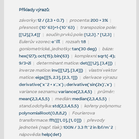
Příklady výrazů:
závorky:
12 / (2.3 + 0.7)
|
procenta:
200 + 3%
|
přesnost:
(10^63)+1-(10^63)
|
transpozice pole:
[[1,2],[3,4]]'
|
součin prvků pole:
[1,2,3] .* [1,2,3]
|
Eulerův vzorec:
e^iπ
|
rozsah:
1:8
|
goniometrické, jednotky:
tan(30 deg)
|
báze:
hex(127); oct(15); bin(63)
|
komplexní:
sqrt(-4);
9/3+2i
|
determinant matice:
det([[1,2], [3,4]])
|
inverze matice:
inv([[1,2], [3,4]])
|
vlastní vektor
matice:
eigs([[5, 2.3], [2.3, 1]])
|
derivace výrazu:
derivative('x^2 + x','x')
; derivative('sin(2x)','x')
|
variance seznamu:
variance(2,3,4,5)
|
průměr:
mean(2,3,4,5,5)
|
medián:
median(2,3,4,5,5)
|
stand.odchylka:
std(2,3,4,5,5)
|
kořeny polynomu:
polynomialRoot(0,8,8,2)
|
Fourierova
transformace:
fft([[1, 0], [1, 0]])
|
převody
jednotek (např. tlak):
100N / 3.3 ft^2 in lbf/m^2
|
nápověda:
help(det)