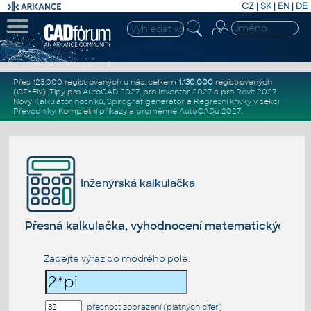
CZ
|
SK
|
EN
|
DE
Přes 123.000 registrovaných u nás, celkem
1.130.000
registrovaných
(CZ+EN)
. Tipy pro
AutoCAD 2027
, pro
Inventor 2027
a pro
Revit 2027
.
Nový
Kalkulátor nosníků
,
Spirograf generátor
a
Regresní křivky
v sekci
Převodníky
.
Kompletní
příkazy
a
proměnné AutoCADu 2027
.
Inženýrská kalkulačka
Přesná kalkulačka, vyhodnocení matematických vý
Zadejte výraz do modrého pole:
přesnost zobrazení (platných cifer)