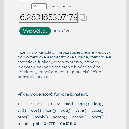
interní přesnost
link:
2*pi
Inženýrský kalkulátor nabízí superpřesné výpočty,
goniometrické a logaritmické funkce, maticové a
statistické funkce, komplexní čísla, převody
jednotek, hexadecimálních a binárních čísel,
Fourierovy transformace i algebraické řešení
derivací a rovnic.
Příklady operátorů, funkcí a konstant:
+
|
-
|
*
|
/
|
^
|
!
|
&
|
mod
|
sqrt()
|
log()
|
sin()
|
cos()
|
tan()
|
cot()
|
asin()
|
acos()
|
atan()
|
asinh()
|
acosh()
|
atanh()
|
acot()
|
i
|
e
|
pi
|
phi
|
0x7FF
|
0b1011101