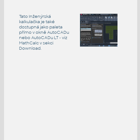
Tato Inženýrská
kalkulačka je také
dostupná jako paleta
přímo v okně AutoCADu
nebo AutoCADu LT - viz
MathCalc
v sekci
Download.