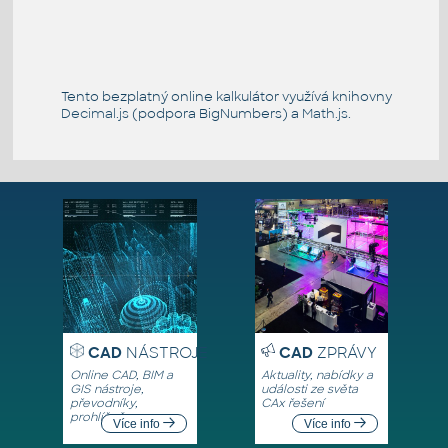
Tento bezplatný online kalkulátor využívá knihovny
Decimal.js
(podpora BigNumbers) a
Math.js
.
CAD
NÁSTROJE
CAD
ZPRÁVY
Online CAD, BIM a
Aktuality, nabídky a
GIS nástroje,
události ze světa
převodníky,
CAx řešení
prohlížeče
Více info
Více info