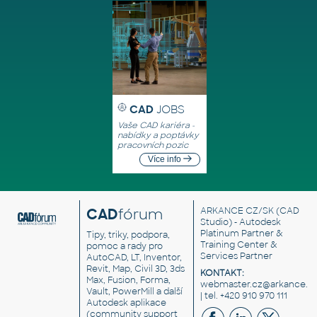
CAD
JOBS
Vaše CAD kariéra -
nabídky a poptávky
pracovních pozic
Více info
CAD
fórum
ARKANCE CZ/SK
(CAD
Studio) - Autodesk
Platinum Partner &
Tipy, triky, podpora,
Training Center &
pomoc a rady pro
Services Partner
AutoCAD, LT, Inventor,
Revit, Map, Civil 3D, 3ds
KONTAKT:
Max, Fusion, Forma,
webmaster.cz@arkance.w
Vault, PowerMill a další
| tel. +420 910 970 111
Autodesk aplikace
(community support