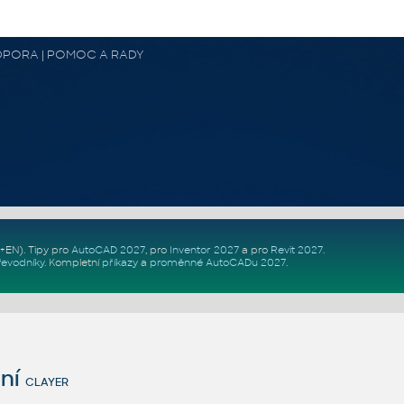
 PODPORA | POMOC A RADY
Z+EN)
. Tipy pro
AutoCAD 2027
, pro
Inventor 2027
a pro
Revit 2027
.
řevodníky
.
Kompletní
příkazy
a
proměnné AutoCADu 2027
.
ní
CLAYER