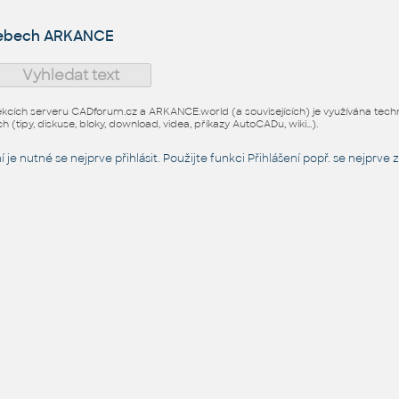
webech ARKANCE
ekcích serveru CADforum.cz a ARKANCE.world (a souvisejících) je využívána technol
h (tipy, diskuse, bloky, download, videa, příkazy AutoCADu, wiki...).
 je nutné se nejprve přihlásit. Použijte funkci
Přihlášení
popř. se nejprve z