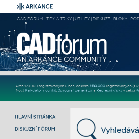
CAD FÓRUM - TIPY A TRIKY | UTILITY | DISKUZE | BLOKY |
Přes 123.000 registrovaných u nás, celkem
1.130.000
registrovaných (C
Nový
Kalkulátor nosníků
,
Spirograf generátor
a
Regresní křivky
v sekci
P
HLAVNÍ STRÁNKA
Vyhledává
DISKUZNÍ FÓRUM