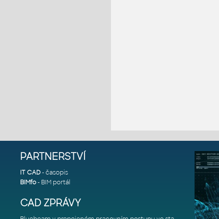
PARTNERSTVÍ
IT CAD
- časopis
BIMfo
- BIM portál
CAD ZPRÁVY