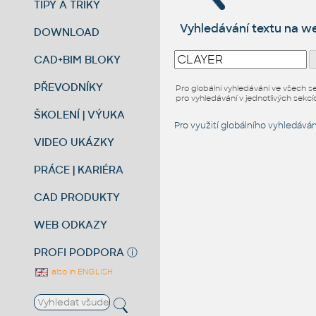
TIPY A TRIKY
Vyhledávání textu na 
DOWNLOAD
CAD+BIM BLOKY
PŘEVODNÍKY
Pro globální vyhledávání ve všech s
pro vyhledávání v jednotlivých sekcíc
ŠKOLENÍ | VÝUKA
Pro využití globálního vyhledávání
VIDEO UKÁZKY
PRÁCE | KARIÉRA
CAD PRODUKTY
WEB ODKAZY
PROFI PODPORA
ⓘ
also in ENGLISH