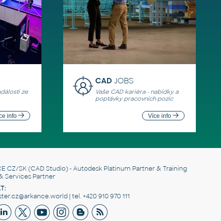
CAD
JOBS
události ze
Vaše CAD kariéra - nabídky a
poptávky pracovních pozic
ce info
Více info
E CZ/SK
(CAD Studio) - Autodesk Platinum Partner & Training
& Services Partner
T:
er.cz@arkance.world | tel. +420 910 970 111