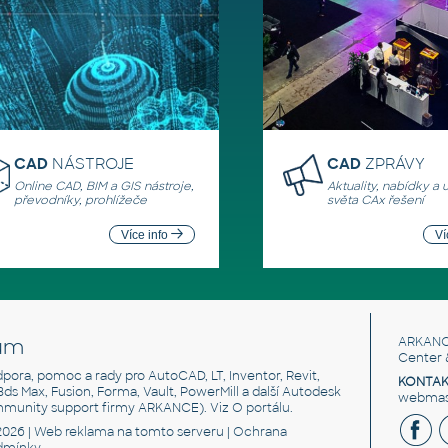
CAD
NÁSTROJE
CAD
ZPRÁVY
Online CAD, BIM a GIS nástroje,
Aktuality, nabídky a 
převodníky, prohlížeče
světa CAx řešení
Více info
Ví
um
ARKANC
Center 
odpora, pomoc a rady pro AutoCAD, LT, Inventor, Revit,
KONTAK
 3ds Max, Fusion, Forma, Vault, PowerMill a další Autodesk
webmast
mmunity support firmy ARKANCE). Viz
O portálu
.
2026 |
Web reklama
na tomto serveru |
Ochrana