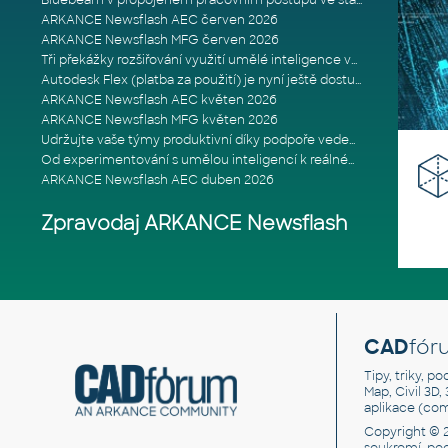
Bluebeam v propojeném pracovním postupu ve stavebnictví: Proč je int
ARKANCE Newsflash AEC červen 2026
ARKANCE Newsflash MFG červen 2026
Tři překážky rozšiřování využití umělé inteligence ve stavebním prům
Autodesk Flex (platba za použití) je nyní ještě dostupnější
ARKANCE Newsflash AEC květen 2026
ARKANCE Newsflash MFG květen 2026
Udržujte vaše týmy produktivní díky podpoře vedené odborníky
Od experimentování s umělou inteligencí k reálnému dopadu na podniká
ARKANCE Newsflash AEC duben 2026
Zpravodaj ARKANCE Newsflash
CAD
fór
Tipy, triky, p
Map, Civil 3D,
aplikace (co
Copyright © 