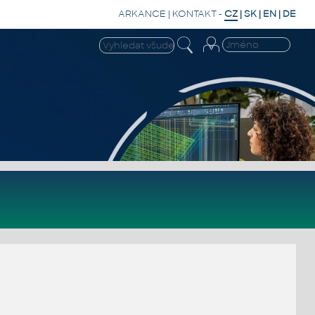
ARKANCE
|
KONTAKT
-
CZ
|
SK
|
EN
|
DE