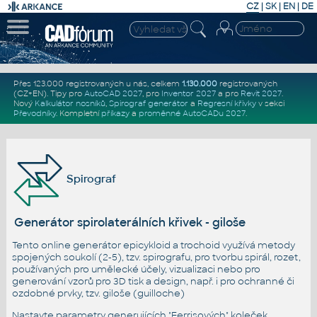
CZ
|
SK
|
EN
|
DE
Přes 123.000 registrovaných u nás, celkem
1.130.000
registrovaných
(CZ+EN)
. Tipy pro
AutoCAD 2027
, pro
Inventor 2027
a pro
Revit 2027
.
Nový
Kalkulátor nosníků
,
Spirograf generátor
a
Regresní křivky
v sekci
Převodníky
.
Kompletní
příkazy
a
proměnné AutoCADu 2027
.
Spirograf
Generátor spirolaterálních křivek - giloše
Tento online generátor epicykloid a trochoid využívá metody
spojených soukolí (2-5), tzv. spirografu, pro tvorbu spirál, rozet,
používaných pro umělecké účely, vizualizaci nebo pro
generování vzorů pro 3D tisk a design, např. i pro ochranné či
ozdobné prvky, tzv. giloše (guilloche)
Nastavte parametry generujících "Ferrisových" koleček,