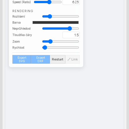
Speed (Ratio)
RENDERING
Rozlišení
Barva
Neprůhledost
Tloušťka čáry
Zoom
Rychlost
Export
Export
Restart
🔗 Link
SVG
DXF