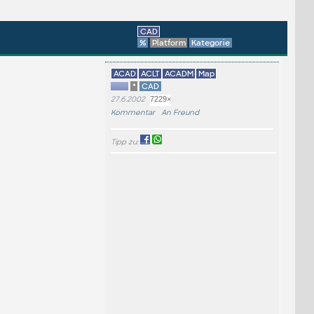
CAD
%
Platform
Kategorie
ACAD
ACLT
ACADM
Map
*
CAD
27.6.2002
7229×
Kommentar
An Freund
Tipp zu: