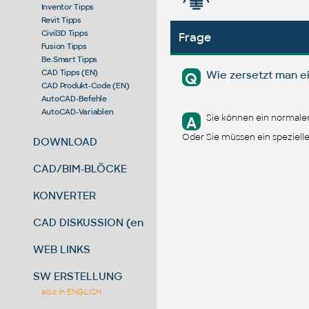
Inventor Tipps
Revit Tipps
Civil3D Tipps
Frage
Fusion Tipps
Be.Smart Tipps
CAD Tipps (EN)
Wie zersetzt man ein
Q
CAD Produkt-Code (EN)
AutoCAD-Befehle
AutoCAD-Variablen
Sie können ein normaler
A
Oder Sie müssen ein speziell
DOWNLOAD
CAD/BIM-BLÖCKE
KONVERTER
CAD DISKUSSION (en)
WEB LINKS
SW ERSTELLUNG
also in ENGLISH