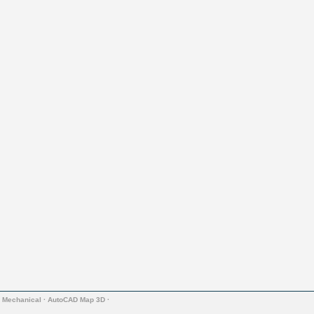
 Mechanical
·
AutoCAD Map 3D
·