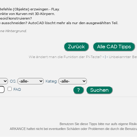
efehle (Objekte) erzwingen - FLay.
unkte von Kurven mit 3D-Körpern.
psoid konstruieren?
se ausschneiden? AutoCAD löscht mehr als nur den ausgewählten Teil.
ne Hintergrund.
Zurück
Alle CAD Tipps
« | »
Wie ändert man die Funktion der F1-Taste?
Unbekannter Be
OS:
Kateg:
FAQ
Benutzen Sie diese Tipps bitte nur aufs eigene Risik
ARKANCE haftet nicht bei eventuellen Schäden oder Problemen die durch die Benutzu