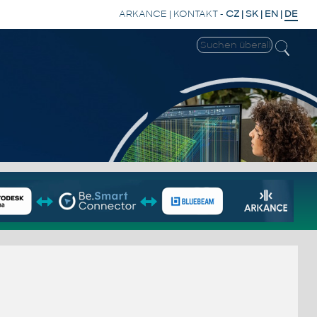
ARKANCE
|
KONTAKT
-
CZ
|
SK
|
EN
|
DE