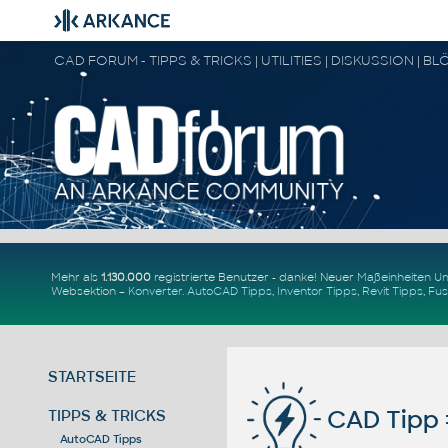
Mehr als
1.130.000
registrierte Benutzer - danke! Neuer
Maßeinheiten 
Websektion –
Konverter
.
AutoCAD Tipps
,
Inventor Tipps
,
Revit Tipps
,
Fus
STARTSEITE
CAD Tipp 
TIPPS & TRICKS
AutoCAD Tipps