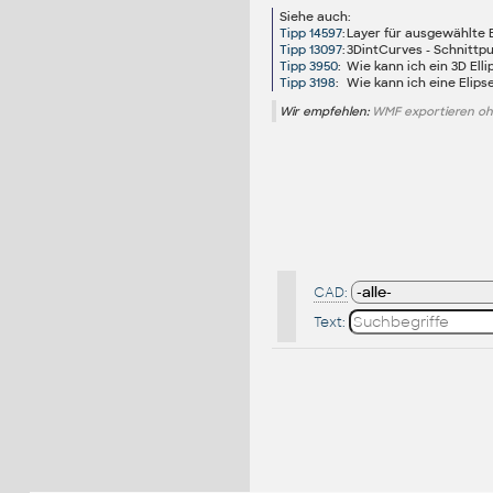
Siehe auch:
Tipp 14597
:
Layer für ausgewählte B
Tipp 13097
:
3DintCurves - Schnittp
Tipp 3950
:
Wie kann ich ein 3D Elli
Tipp 3198
:
Wie kann ich eine Elip
Wir empfehlen:
WMF exportieren oh
CAD:
Text: