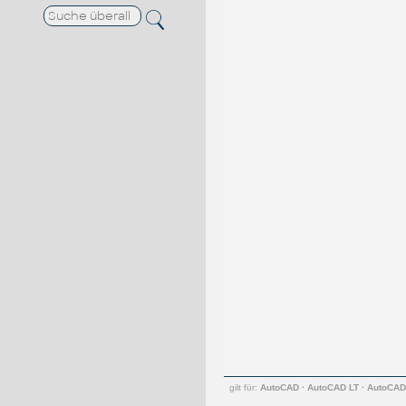
gilt für:
AutoCAD
·
AutoCAD LT
·
AutoCAD