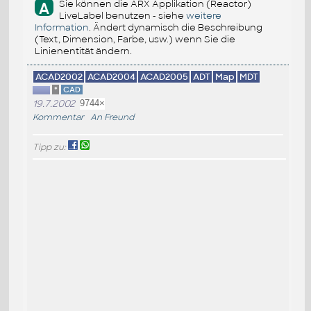
Sie können die ARX Applikation (Reactor)
A
LiveLabel benutzen - siehe
weitere
Information
. Ändert dynamisch die Beschreibung
(Text, Dimension, Farbe, usw.) wenn Sie die
Linienentität ändern.
ACAD2002
ACAD2004
ACAD2005
ADT
Map
MDT
*
CAD
19.7.2002
9744×
Kommentar
An Freund
Tipp zu: