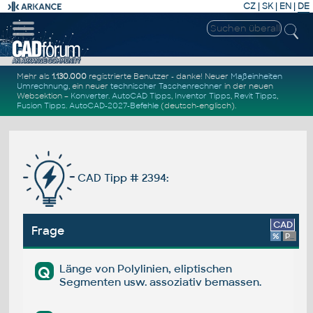
CZ
|
SK
|
EN
|
DE
Mehr als
1.130.000
registrierte Benutzer - danke! Neuer
Maßeinheiten
Umrechnung
, ein neuer
technischer Taschenrechner
in der neuen
Websektion –
Konverter
.
AutoCAD Tipps
,
Inventor Tipps
,
Revit Tipps
,
Fusion Tipps
.
AutoCAD-2027-Befehle
(deutsch-englisch).
CAD Tipp # 2394:
CAD
Frage
%
Platform
Länge von Polylinien, eliptischen
Q
Segmenten usw. assoziativ bemassen.