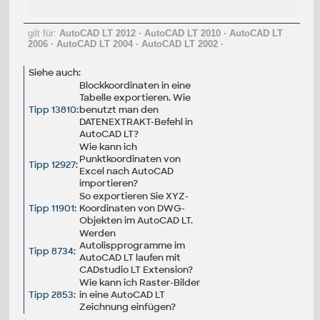
gilt für:
AutoCAD LT 2012
·
AutoCAD LT 2010
·
AutoCAD LT
2006
·
AutoCAD LT 2004
·
AutoCAD LT 2002
·
Siehe auch:
Blockkoordinaten in eine
Tabelle exportieren. Wie
Tipp 13810
:
benutzt man den
DATENEXTRAKT-Befehl in
AutoCAD LT?
Wie kann ich
Punktkoordinaten von
Tipp 12927
:
Excel nach AutoCAD
importieren?
So exportieren Sie XYZ-
Tipp 11901
:
Koordinaten von DWG-
Objekten im AutoCAD LT.
Werden
Autolispprogramme im
Tipp 8734
:
AutoCAD LT laufen mit
CADstudio LT Extension?
Wie kann ich Raster-Bilder
Tipp 2853
:
in eine AutoCAD LT
Zeichnung einfügen?