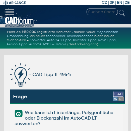
CZ
|
SK
|
EN
|
DE
Mehr als
1.130.000
registrierte Benutzer - danke! Neuer
Maßeinheiten
Umrechnung
, ein neuer
technischer Taschenrechner
in der neuen
Websektion –
Konverter
.
AutoCAD Tipps
,
Inventor Tipps
,
Revit Tipps
,
Fusion Tipps
.
AutoCAD-2027-Befehle
(deutsch-englisch).
CAD Tipp # 4954:
CAD
Frage
%
Platform
Wie kann ich Linienlänge, Polygonfläche
Q
oder Blockanzahl im AutoCAD LT
auswerten?