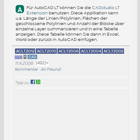
Für AutoCAD LT können Sie die
CADstudio LT
A
Extension
benutzen. Diese Applikation kann
u.a. Länge der Linien/Polylinien, Flächen der
geschlossene Polylinien und Anzahl der Blöcke über
einzelne Layer summarisieren und in eine Tabelle
anzeigen. Diese Tabelle können Sie dann in Excel,
Word oder zurück in AutoCAD einfügen.
ACLT2012
ACLT2010
ACLT2006
ACLT2004
ACLT2002
*
CAD
11.4.2006
14922×
Kommentar
An Freund
Tipp zu: