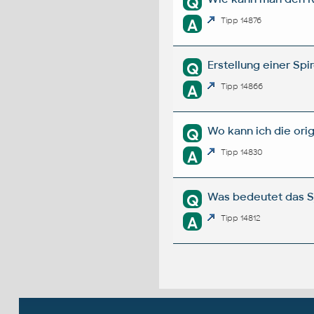
Q
A
Tipp 14876
Erstellung einer Sp
Q
A
Tipp 14866
Wo kann ich die or
Q
A
Tipp 14830
Was bedeutet das S
Q
A
Tipp 14812