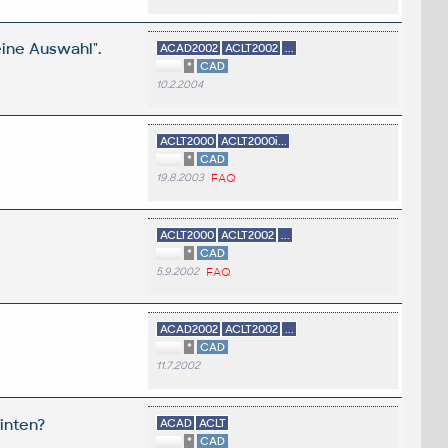
ine Auswahl".
ACAD2002
ACLT2002
...
*
CAD
10.2.2004
ACLT2000
ACLT2000i...
*
CAD
19.8.2003
FAQ
ACLT2000
ACLT2002
...
*
CAD
5.9.2002
FAQ
ACAD2002
ACLT2002
...
*
CAD
11.7.2002
inten?
ACAD
ACLT
*
CAD