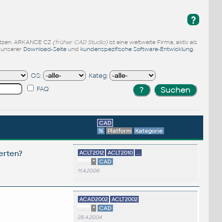
?
enutzen. ARKANCE CZ
(früher CAD Studio)
ist eine weltweite Firma, aktiv als
f unserer
Download-Seite
und
kundenspezifische Software-Entwicklung
.
OS:
Kateg:
FAQ
CAD
%
Platform
Kategorie
erten?
ACLT2012
ACLT2010
...
*
CAD
11.4.2006
ACAD2002
ACLT2002
*
CAD
28.4.2004