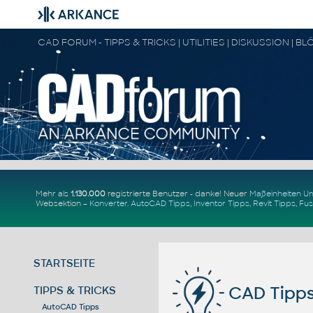
Mehr als
1.130.000
registrierte Benutzer - danke! Neuer
Maßeinheiten 
Websektion –
Konverter
.
AutoCAD Tipps
,
Inventor Tipps
,
Revit Tipps
,
Fus
STARTSEITE
CAD Tipps
TIPPS & TRICKS
AutoCAD Tipps