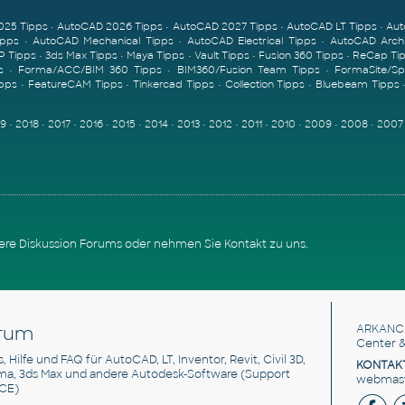
025 Tipps
•
AutoCAD 2026 Tipps
•
AutoCAD 2027 Tipps
•
AutoCAD LT Tipps
•
Aut
ipps
•
AutoCAD Mechanical Tipps
•
AutoCAD Electrical Tipps
•
AutoCAD Archi
P Tipps
•
3ds Max Tipps
•
Maya Tipps
•
Vault Tipps
•
Fusion 360 Tipps
•
ReCap Ti
s
•
Forma/ACC/BIM 360 Tipps
•
BIM360/Fusion Team Tipps
•
FormaSite/S
ipps
•
FeatureCAM Tipps
•
Tinkercad Tipps
•
Collection Tipps
•
Bluebeam Tipps
19
•
2018
•
2017
•
2016
•
2015
•
2014
•
2013
•
2012
•
2011
•
2010
•
2009
•
2008
•
2007
sere
Diskussion Forums
oder nehmen Sie
Kontakt zu uns
.
rum
ARKANC
Center &
s, Hilfe und FAQ für AutoCAD, LT, Inventor, Revit, Civil 3D,
KONTAK
rma, 3ds Max und andere Autodesk-Software (Support
webmaste
CE)