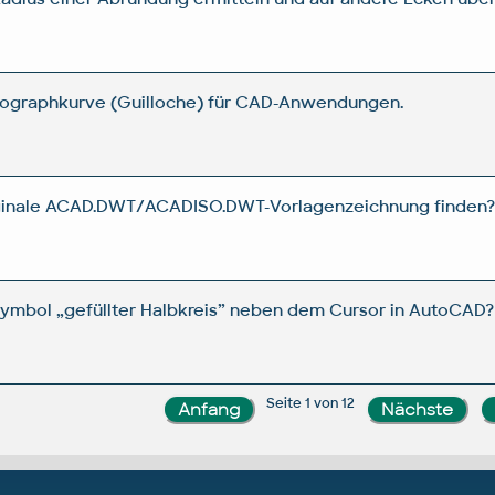
irographkurve (Guilloche) für CAD-Anwendungen.
iginale ACAD.DWT/ACADISO.DWT-Vorlagenzeichnung finden
ymbol „gefüllter Halbkreis” neben dem Cursor in AutoCAD?
Seite 1 von 12