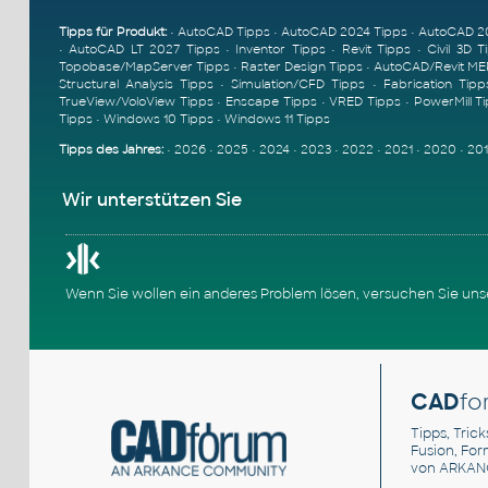
Tipps für Produkt:
•
AutoCAD Tipps
•
AutoCAD 2024 Tipps
•
AutoCAD 2
•
AutoCAD LT 2027 Tipps
•
Inventor Tipps
•
Revit Tipps
•
Civil 3D T
Topobase/MapServer Tipps
•
Raster Design Tipps
•
AutoCAD/Revit ME
Structural Analysis Tipps
•
Simulation/CFD Tipps
•
Fabrication Tipp
TrueView/VoloView Tipps
•
Enscape Tipps
•
VRED Tipps
•
PowerMill T
Tipps
•
Windows 10 Tipps
•
Windows 11 Tipps
Tipps des Jahres:
•
2026
•
2025
•
2024
•
2023
•
2022
•
2021
•
2020
•
20
Wir unterstützen Sie
Wenn Sie wollen ein anderes Problem lösen, versuchen Sie un
CAD
fo
Tipps, Trick
Fusion, Fo
von ARKAN