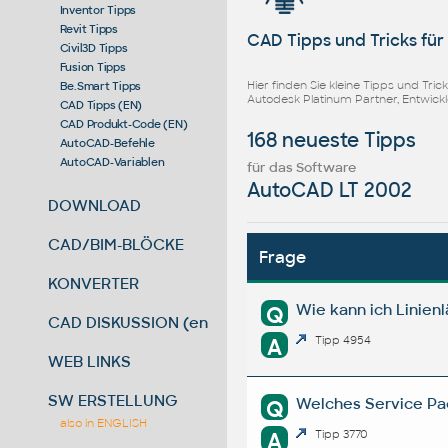
Inventor Tipps
Revit Tipps
CAD Tipps und Tricks fü
Civil3D Tipps
Fusion Tipps
Hier finden Sie kleine Tipps und Tr
Be.Smart Tipps
Autodesk Platinum Partner, Entwick
CAD Tipps (EN)
CAD Produkt-Code (EN)
168 neueste Tipps
AutoCAD-Befehle
AutoCAD-Variablen
für das Software
AutoCAD LT 2002
DOWNLOAD
CAD/BIM-BLÖCKE
Frage
KONVERTER
Wie kann ich Linien
Q
CAD DISKUSSION (en)
A
Tipp 4954
WEB LINKS
SW ERSTELLUNG
Welches Service Pac
Q
also in ENGLISH
A
Tipp 3770