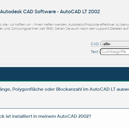
r Autodesk CAD Software - AutoCAD LT 2002
icks die - so hoffen wir - Ihnen helfen werden, Autodesk-Produkte effektiver zu b
ler und Schulungpartner seit 1990. Sehen Sie auch nach den support-Dateien au
CAD:
Text:
länge, Polygonfläche oder Blockanzahl im AutoCAD LT ausw
k ist installiert in meinem AutoCAD 2002?