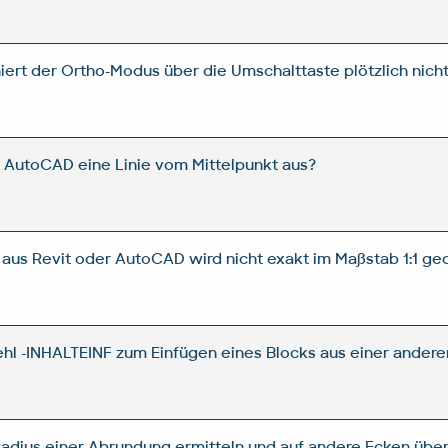
iert der Ortho-Modus über die Umschalttaste plötzlich nich
 AutoCAD eine Linie vom Mittelpunkt aus?
aus Revit oder AutoCAD wird nicht exakt im Maßstab 1:1 ged
ehl -INHALTEINF zum Einfügen eines Blocks aus einer ande
adius einer Abrundung ermitteln und auf andere Ecken übe