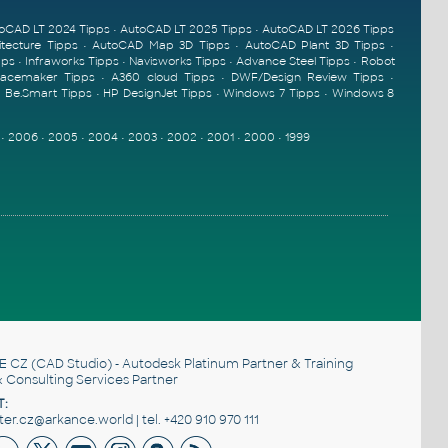
oCAD LT 2024 Tipps
•
AutoCAD LT 2025 Tipps
•
AutoCAD LT 2026 Tipps
tecture Tipps
•
AutoCAD Map 3D Tipps
•
AutoCAD Plant 3D Tipps
•
pps
•
Infraworks Tipps
•
Navisworks Tipps
•
Advance Steel Tipps
•
Robot
pacemaker Tipps
•
A360 cloud Tipps
•
DWF/Design Review Tipps
•
•
Be.Smart Tipps
•
HP DesignJet Tipps
•
Windows 7 Tipps
•
Windows 8
•
2006
•
2005
•
2004
•
2003
•
2002
•
2001
•
2000
•
1999
E CZ
(CAD Studio) - Autodesk Platinum Partner & Training
 Consulting Services Partner
T:
r.cz@arkance.world | tel. +420 910 970 111