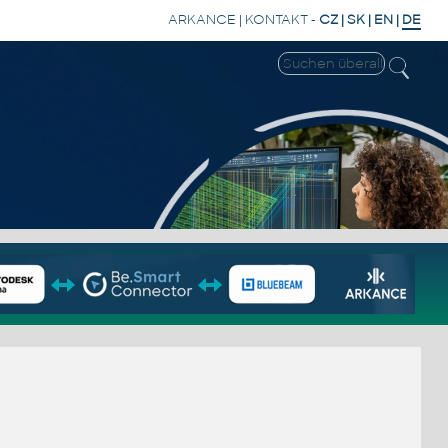
ARKANCE
|
KONTAKT
-
CZ
|
SK
|
EN
|
DE