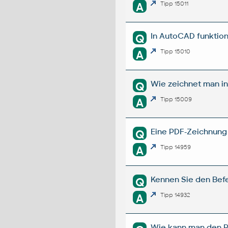
A
Tipp 15011
In AutoCAD funktion
Q
A
Tipp 15010
Wie zeichnet man in
Q
A
Tipp 15009
Eine PDF-Zeichnung 
Q
A
Tipp 14959
Kennen Sie den Bef
Q
A
Tipp 14932
Wie kann man den R