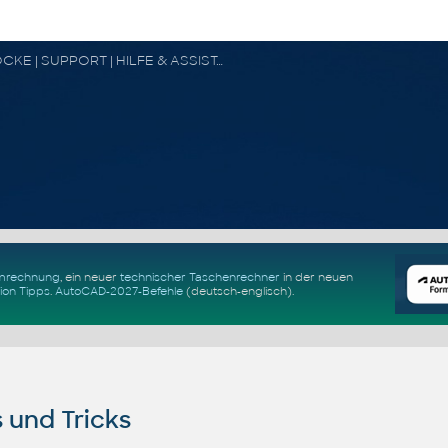
CAD FORUM - TIPPS & TRICKS | UTILITIES | DISKUSSION | BLÖCKE | SUPPORT | HILFE & ASSISTANCE
Umrechnung
, ein neuer
technischer Taschenrechner
in der neuen
ion Tipps
.
AutoCAD-2027-Befehle
(deutsch-englisch).
 und Tricks