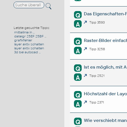
Das Eigenschaften-F
Q
A
Tipp 3593
Letzte gesuchte Tipps:
mittellinie in ...
dateigr 25EF 25BF ...
Raster-Bilder einfa
Q
grafikfehler
layer aktiv schalten
layer aktiv schalten
A
Tipp 3258
3d bei autocad ...
Ist es möglich, mi
Q
A
Tipp 2521
Höchstzahl der Layo
Q
A
Tipp 2371
Wie verschiebt man 
Q