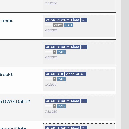
7.5.2026
t mehr.
ACAD
ACADM
Plant
C...
Win11
CAD
6.5.2026
ACAD
ACADM
Plant
C...
*
CAD
6.5.2026
ruckt.
ACAD
ADT
Plant
ACA...
*
CAD
1.4.2026
ren DWG-Datei?
ACAD
ACADM
Plant
C...
*
CAD
7.3.2026
rtragen? FBE
ACAD
ACADM
Plant
C...