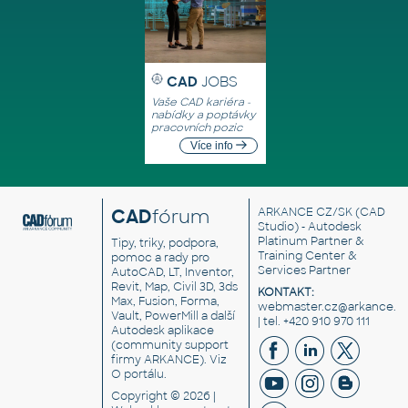
CAD
JOBS
Vaše CAD kariéra -
nabídky a poptávky
pracovních pozic
Více info
CAD
fórum
ARKANCE CZ/SK
(CAD
Studio) - Autodesk
Platinum Partner &
Tipy, triky, podpora,
Training Center &
pomoc a rady pro
Services Partner
AutoCAD, LT, Inventor,
Revit, Map, Civil 3D, 3ds
KONTAKT:
Max, Fusion, Forma,
webmaster.cz@arkance.w
Vault, PowerMill a další
| tel. +420 910 970 111
Autodesk aplikace
(community support
firmy ARKANCE). Viz
O portálu
.
Copyright © 2026 |