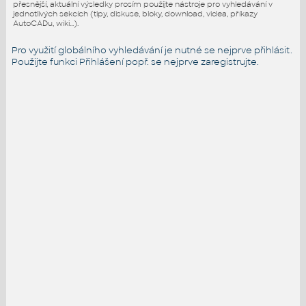
přesnější, aktuální výsledky prosím použijte nástroje pro vyhledávání v
jednotlivých sekcích (tipy, diskuse, bloky, download, videa, příkazy
AutoCADu, wiki...).
Pro využití globálního vyhledávání je nutné se nejprve přihlásit.
Použijte funkci
Přihlášení
popř. se nejprve zaregistrujte.