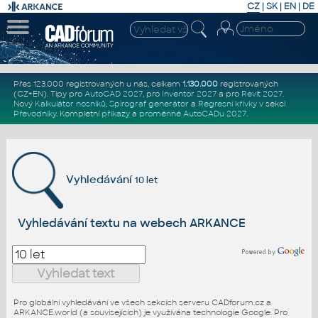
CZ
|
SK
|
EN
|
DE
Přes 123.000 registrovaných u nás, celkem
1.130.000
registrovaných
(CZ+EN)
. Tipy pro
AutoCAD 2027
, pro
Inventor 2027
a pro
Revit 2027
.
Nový
Kalkulátor nosníků
,
Spirograf generátor
a
Regresní křivky
v sekci
Převodníky
.
Kompletní
příkazy
a
proměnné AutoCADu 2027
.
Vyhledávání
10 let
Vyhledávání textu na webech ARKANCE
Pro globální vyhledávání ve všech sekcích serveru CADforum.cz a
ARKANCE.world (a souvisejících) je využívána technologie Google. Pro