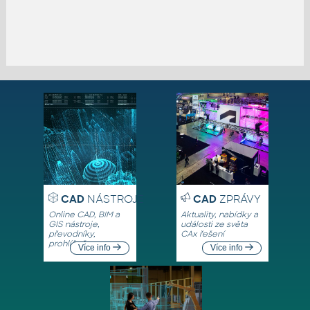
CAD
NÁSTROJE
CAD
ZPRÁVY
Online CAD, BIM a
Aktuality, nabídky a
GIS nástroje,
události ze světa
převodníky,
CAx řešení
prohlížeče
Více info
Více info