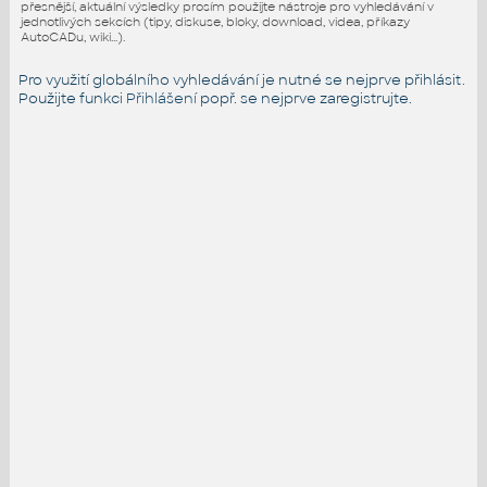
přesnější, aktuální výsledky prosím použijte nástroje pro vyhledávání v
jednotlivých sekcích (tipy, diskuse, bloky, download, videa, příkazy
AutoCADu, wiki...).
Pro využití globálního vyhledávání je nutné se nejprve přihlásit.
Použijte funkci
Přihlášení
popř. se nejprve zaregistrujte.