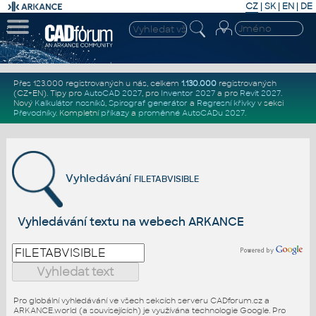
CZ
|
SK
|
EN
|
DE
Přes 123.000 registrovaných u nás, celkem
1.130.000
registrovaných
(CZ+EN)
. Tipy pro
AutoCAD 2027
, pro
Inventor 2027
a pro
Revit 2027
.
Nový
Kalkulátor nosníků
,
Spirograf generátor
a
Regresní křivky
v sekci
Převodníky
.
Kompletní
příkazy
a
proměnné AutoCADu 2027
.
Vyhledávání
FILETABVISIBLE
Vyhledávání textu na webech ARKANCE
Pro globální vyhledávání ve všech sekcích serveru CADforum.cz a
ARKANCE.world (a souvisejících) je využívána technologie Google. Pro