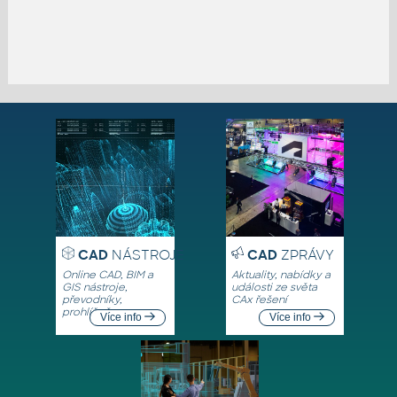
CAD
NÁSTROJE
CAD
ZPRÁVY
Online CAD, BIM a
Aktuality, nabídky a
GIS nástroje,
události ze světa
převodníky,
CAx řešení
prohlížeče
Více info
Více info