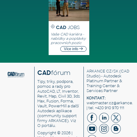
CAD
JOBS
Vaše CAD kariéra -
nabídky a poptávky
pracovních pozic
Více info
CAD
fórum
ARKANCE CZ/SK
(CAD
Studio) - Autodesk
Platinum Partner &
Tipy, triky, podpora,
Training Center &
pomoc a rady pro
Services Partner
AutoCAD, LT, Inventor,
Revit, Map, Civil 3D, 3ds
KONTAKT:
Max, Fusion, Forma,
webmaster.cz@arkance.w
Vault, PowerMill a další
| tel. +420 910 970 111
Autodesk aplikace
(community support
firmy ARKANCE). Viz
O portálu
.
Copyright © 2026 |