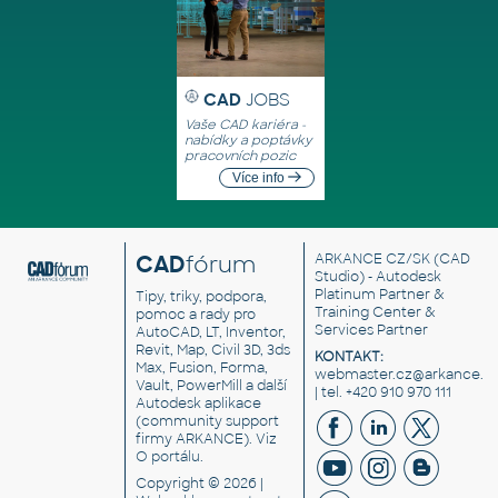
CAD
JOBS
Vaše CAD kariéra -
nabídky a poptávky
pracovních pozic
Více info
CAD
fórum
ARKANCE CZ/SK
(CAD
Studio) - Autodesk
Platinum Partner &
Tipy, triky, podpora,
Training Center &
pomoc a rady pro
Services Partner
AutoCAD, LT, Inventor,
Revit, Map, Civil 3D, 3ds
KONTAKT:
Max, Fusion, Forma,
webmaster.cz@arkance.w
Vault, PowerMill a další
| tel. +420 910 970 111
Autodesk aplikace
(community support
firmy ARKANCE). Viz
O portálu
.
Copyright © 2026 |