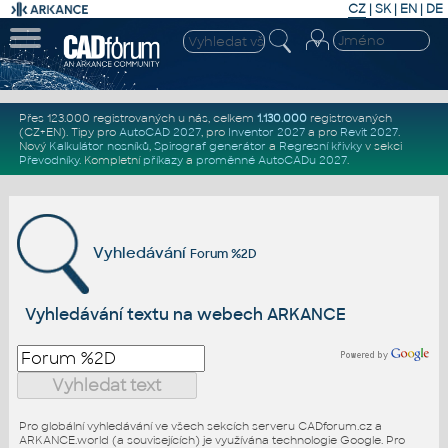
CZ
|
SK
|
EN
|
DE
Přes 123.000 registrovaných u nás, celkem
1.130.000
registrovaných
(CZ+EN)
. Tipy pro
AutoCAD 2027
, pro
Inventor 2027
a pro
Revit 2027
.
Nový
Kalkulátor nosníků
,
Spirograf generátor
a
Regresní křivky
v sekci
Převodníky
.
Kompletní
příkazy
a
proměnné AutoCADu 2027
.
Vyhledávání
Forum %2D
Vyhledávání textu na webech ARKANCE
Pro globální vyhledávání ve všech sekcích serveru CADforum.cz a
ARKANCE.world (a souvisejících) je využívána technologie Google. Pro