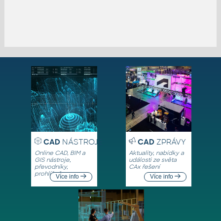
CAD
NÁSTROJE
CAD
ZPRÁVY
Online CAD, BIM a
Aktuality, nabídky a
GIS nástroje,
události ze světa
převodníky,
CAx řešení
prohlížeče
Více info
Více info