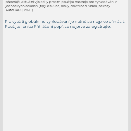
přesnější, aktuální výsledky prosím použijte nástroje pro vyhledávání v
jednotlivých sekcích (tipy, diskuse, bloky, download, videa, příkazy
AutoCADu, wiki...).
Pro využití globálního vyhledávání je nutné se nejprve přihlásit.
Použijte funkci
Přihlášení
popř. se nejprve zaregistrujte.