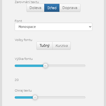
Zarovnání textu
Doleva
Střed
Doprava
Font
Volby fontu
Tučný
Kurziva
Výška fontu
20
Okraj textu