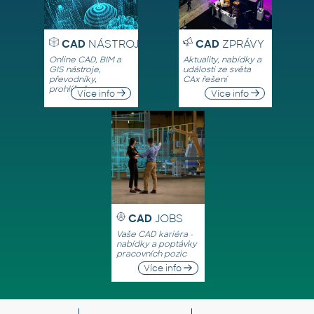
CAD
NÁSTROJE
CAD
ZPRÁVY
Online CAD, BIM a
Aktuality, nabídky a
GIS nástroje,
události ze světa
převodníky,
CAx řešení
prohlížeče
Více info
Více info
CAD
JOBS
Vaše CAD kariéra -
nabídky a poptávky
pracovních pozic
Více info