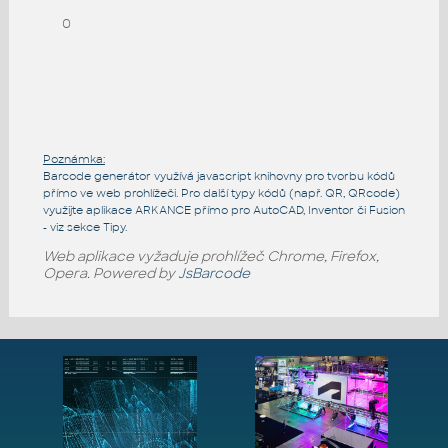
0
Poznámka:
Barcode generátor využívá javascript knihovny pro tvorbu kódů
přímo ve web prohlížeči. Pro další typy kódů (např. QR, QRcode)
využijte aplikace ARKANCE přímo pro AutoCAD, Inventor či Fusion
- viz sekce Tipy.
Web aplikace vyžaduje prohlížeč Chrome, Firefox,
Opera. Powered by
JsBarcode