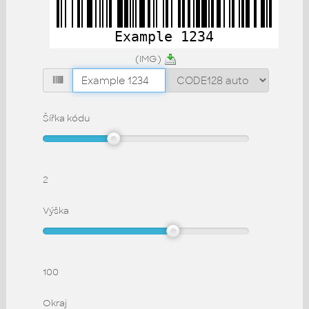
(IMG)
Šířka kódu
2
Výška
100
Okraj