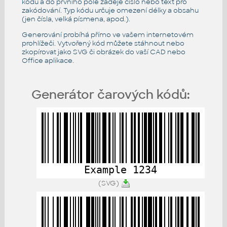
kódu a do prvního pole zadeje číslo nebo text pro
zakódování. Typ kódu určuje omezení délky a obsahu
(jen čísla, velká písmena, apod.).
Generování probíhá přímo ve vašem internetovém
prohlížeči. Vytvořený kód můžete stáhnout nebo
zkopírovat jako SVG či obrázek do vaší CAD nebo
Office aplikace.
Generátor čarových kódů:
Example 1234
(SVG)