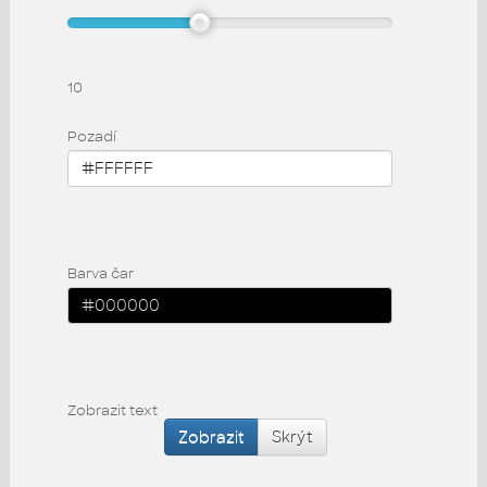
10
Pozadí
Barva čar
Zobrazit text
Zobrazit
Skrýt