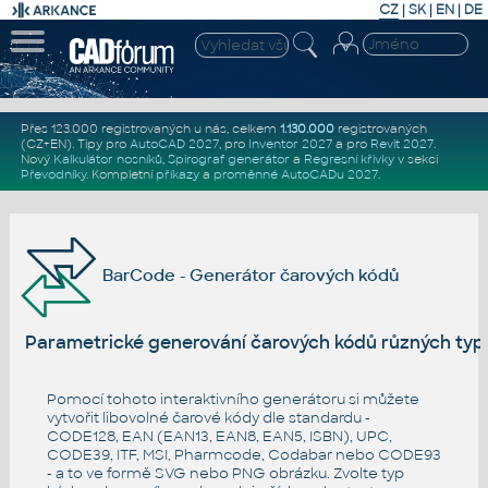
CZ
|
SK
|
EN
|
DE
Přes 123.000 registrovaných u nás, celkem
1.130.000
registrovaných
(CZ+EN)
. Tipy pro
AutoCAD 2027
, pro
Inventor 2027
a pro
Revit 2027
.
Nový
Kalkulátor nosníků
,
Spirograf generátor
a
Regresní křivky
v sekci
Převodníky
.
Kompletní
příkazy
a
proměnné AutoCADu 2027
.
BarCode - Generátor čarových kódů
Parametrické generování čarových kódů různých typ
Pomocí tohoto interaktivního generátoru si můžete
vytvořit libovolné čarové kódy dle standardu -
CODE128, EAN (EAN13, EAN8, EAN5, ISBN), UPC,
CODE39, ITF, MSI, Pharmcode, Codabar nebo CODE93
- a to ve formě SVG nebo PNG obrázku. Zvolte typ