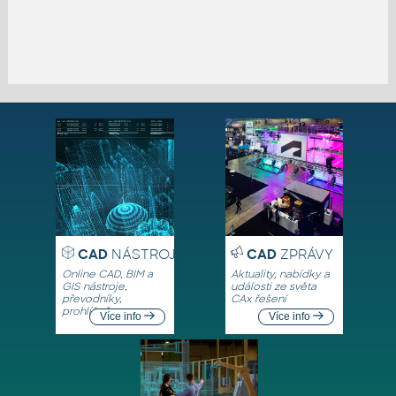
CAD
NÁSTROJE
CAD
ZPRÁVY
Online CAD, BIM a
Aktuality, nabídky a
GIS nástroje,
události ze světa
převodníky,
CAx řešení
prohlížeče
Více info
Více info