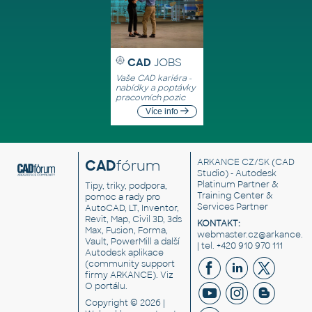
CAD
JOBS
Vaše CAD kariéra -
nabídky a poptávky
pracovních pozic
Více info
CAD
fórum
ARKANCE CZ/SK
(CAD
Studio) - Autodesk
Platinum Partner &
Tipy, triky, podpora,
Training Center &
pomoc a rady pro
Services Partner
AutoCAD, LT, Inventor,
Revit, Map, Civil 3D, 3ds
KONTAKT:
Max, Fusion, Forma,
webmaster.cz@arkance.w
Vault, PowerMill a další
| tel. +420 910 970 111
Autodesk aplikace
(community support
firmy ARKANCE). Viz
O portálu
.
Copyright © 2026 |