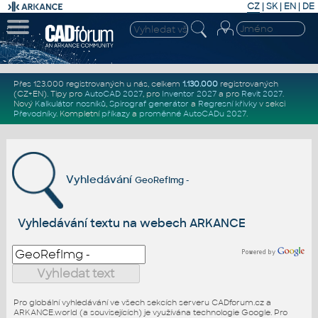
CZ
|
SK
|
EN
|
DE
Přes 123.000 registrovaných u nás, celkem
1.130.000
registrovaných
(CZ+EN)
. Tipy pro
AutoCAD 2027
, pro
Inventor 2027
a pro
Revit 2027
.
Nový
Kalkulátor nosníků
,
Spirograf generátor
a
Regresní křivky
v sekci
Převodníky
.
Kompletní
příkazy
a
proměnné AutoCADu 2027
.
Vyhledávání
GeoRefImg -
Vyhledávání textu na webech ARKANCE
Pro globální vyhledávání ve všech sekcích serveru CADforum.cz a
ARKANCE.world (a souvisejících) je využívána technologie Google. Pro