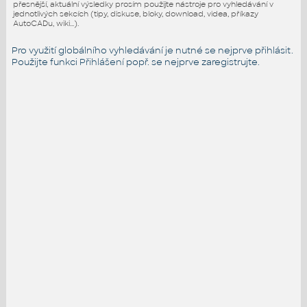
přesnější, aktuální výsledky prosím použijte nástroje pro vyhledávání v
jednotlivých sekcích (tipy, diskuse, bloky, download, videa, příkazy
AutoCADu, wiki...).
Pro využití globálního vyhledávání je nutné se nejprve přihlásit.
Použijte funkci
Přihlášení
popř. se nejprve zaregistrujte.