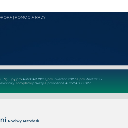
 PODPORA | POMOC A RADY
Z+EN)
. Tipy pro
AutoCAD 2027
, pro
Inventor 2027
a pro
Revit 2027
.
řevodníky
.
Kompletní
příkazy
a
proměnné AutoCADu 2027
.
ní
Novinky Autodesk