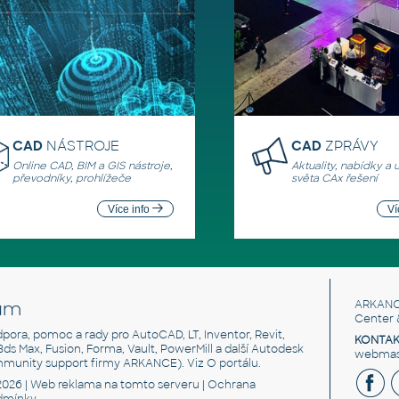
CAD
NÁSTROJE
CAD
ZPRÁVY
Online CAD, BIM a GIS nástroje,
Aktuality, nabídky a 
převodníky, prohlížeče
světa CAx řešení
Více info
Ví
um
ARKANC
Center 
odpora, pomoc a rady pro AutoCAD, LT, Inventor, Revit,
KONTAK
 3ds Max, Fusion, Forma, Vault, PowerMill a další Autodesk
webmast
mmunity support firmy ARKANCE). Viz
O portálu
.
2026 |
Web reklama
na tomto serveru |
Ochrana