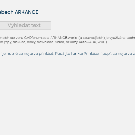
webech ARKANCE
ekcích serveru CADforum.cz a ARKANCE.world (a souvisejících) je využívána technol
h (tipy, diskuse, bloky, download, videa, příkazy AutoCADu, wiki...).
 je nutné se nejprve přihlásit. Použijte funkci
Přihlášení
popř. se nejprve z