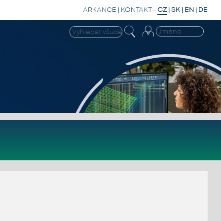
ARKANCE
|
KONTAKT
-
CZ
|
SK
|
EN
|
DE