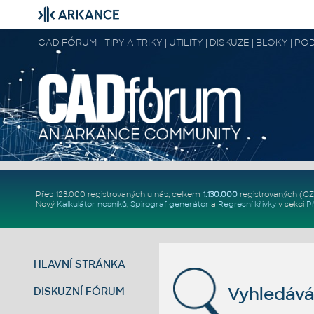
CAD FÓRUM - TIPY A TRIKY | UTILITY | DISKUZE | BLOKY |
Přes 123.000 registrovaných u nás, celkem
1.130.000
registrovaných (C
Nový
Kalkulátor nosníků
,
Spirograf generátor
a
Regresní křivky
v sekci
P
HLAVNÍ STRÁNKA
Vyhledává
DISKUZNÍ FÓRUM