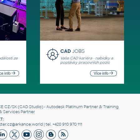
CAD
JOBS
události ze
Vaše CAD kariéra - nabídky a
poptávky pracovních pozic
ce info
Více info
E CZ/SK
(CAD Studio) - Autodesk Platinum Partner & Training
& Services Partner
T:
er.cz@arkance.world | tel. +420 910 970 111