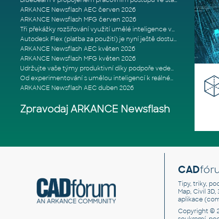
Bluebeam v propojeném pracovním postupu ve stavebnictví: Proč je int
ARKANCE Newsflash AEC červen 2026
ARKANCE Newsflash MFG červen 2026
Tři překážky rozšiřování využití umělé inteligence ve stavebním prům
Autodesk Flex (platba za použití) je nyní ještě dostupnější
ARKANCE Newsflash AEC květen 2026
ARKANCE Newsflash MFG květen 2026
Udržujte vaše týmy produktivní díky podpoře vedené odborníky
Od experimentování s umělou inteligencí k reálnému dopadu na podniká
ARKANCE Newsflash AEC duben 2026
Zpravodaj ARKANCE Newsflash
CAD
fór
Tipy, triky, p
Map, Civil 3D,
aplikace (co
Copyright © 