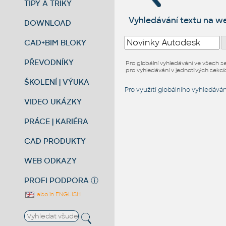
TIPY A TRIKY
Vyhledávání textu na 
DOWNLOAD
CAD+BIM BLOKY
PŘEVODNÍKY
Pro globální vyhledávání ve všech s
pro vyhledávání v jednotlivých sekcíc
ŠKOLENÍ | VÝUKA
Pro využití globálního vyhledávání
VIDEO UKÁZKY
PRÁCE | KARIÉRA
CAD PRODUKTY
WEB ODKAZY
PROFI PODPORA
ⓘ
also in ENGLISH