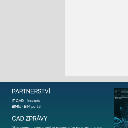
PARTNERSTVÍ
IT CAD
- časopis
BIMfo
- BIM portál
CAD ZPRÁVY