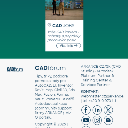
CAD
JOBS
Vaše CAD kariéra -
nabídky a poptávky
pracovních pozic
Více info
CAD
fórum
ARKANCE CZ/SK
(CAD
Studio) - Autodesk
Platinum Partner &
Tipy, triky, podpora,
Training Center &
pomoc a rady pro
Services Partner
AutoCAD, LT, Inventor,
Revit, Map, Civil 3D, 3ds
KONTAKT:
Max, Fusion, Forma,
webmaster.cz@arkance.w
Vault, PowerMill a další
| tel. +420 910 970 111
Autodesk aplikace
(community support
firmy ARKANCE). Viz
O portálu
.
Copyright © 2026 |