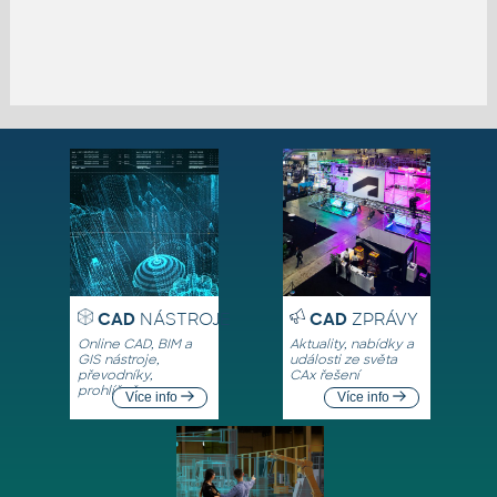
CAD
NÁSTROJE
CAD
ZPRÁVY
Online CAD, BIM a
Aktuality, nabídky a
GIS nástroje,
události ze světa
převodníky,
CAx řešení
prohlížeče
Více info
Více info