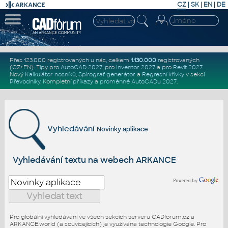
CZ
|
SK
|
EN
|
DE
Přes 123.000 registrovaných u nás, celkem
1.130.000
registrovaných
(CZ+EN)
. Tipy pro
AutoCAD 2027
, pro
Inventor 2027
a pro
Revit 2027
.
Nový
Kalkulátor nosníků
,
Spirograf generátor
a
Regresní křivky
v sekci
Převodníky
.
Kompletní
příkazy
a
proměnné AutoCADu 2027
.
Vyhledávání
Novinky aplikace
Vyhledávání textu na webech ARKANCE
Pro globální vyhledávání ve všech sekcích serveru CADforum.cz a
ARKANCE.world (a souvisejících) je využívána technologie Google. Pro