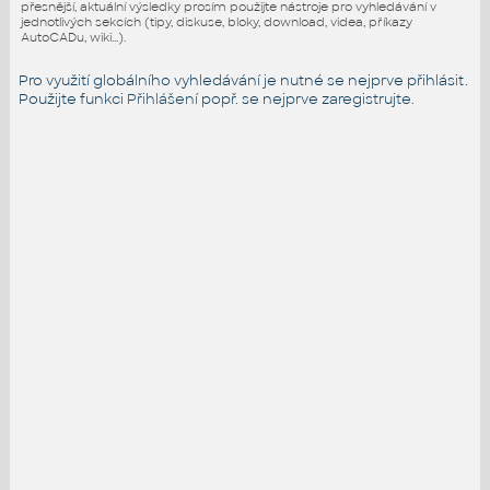
přesnější, aktuální výsledky prosím použijte nástroje pro vyhledávání v
jednotlivých sekcích (tipy, diskuse, bloky, download, videa, příkazy
AutoCADu, wiki...).
Pro využití globálního vyhledávání je nutné se nejprve přihlásit.
Použijte funkci
Přihlášení
popř. se nejprve zaregistrujte.