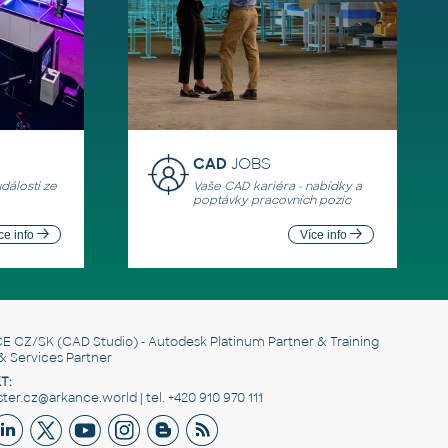
CAD
JOBS
události ze
Vaše CAD kariéra - nabídky a
poptávky pracovních pozic
ce info
Více info
E CZ/SK
(CAD Studio) - Autodesk Platinum Partner & Training
& Services Partner
T:
er.cz@arkance.world | tel. +420 910 970 111