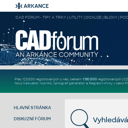
CAD FÓRUM - TIPY A TRIKY | UTILITY | DISKUZE | BLOKY |
Přes 123.000 registrovaných u nás, celkem
1.130.000
registrovaných (C
Nový
Kalkulátor nosníků
,
Spirograf generátor
a
Regresní křivky
v sekci
P
HLAVNÍ STRÁNKA
Vyhledává
DISKUZNÍ FÓRUM