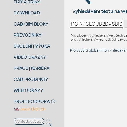
TIPY A TRIKY
Vyhledávání textu na 
DOWNLOAD
CAD+BIM BLOKY
PŘEVODNÍKY
Pro globální vyhledávání ve všech s
pro vyhledávání v jednotlivých sekcíc
ŠKOLENÍ | VÝUKA
Pro využití globálního vyhledávání
VIDEO UKÁZKY
PRÁCE | KARIÉRA
CAD PRODUKTY
WEB ODKAZY
PROFI PODPORA
ⓘ
also in ENGLISH