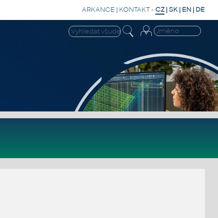
ARKANCE
|
KONTAKT
-
CZ
|
SK
|
EN
|
DE