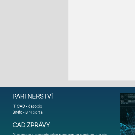
PARTNERSTVÍ
IT CAD
- časopis
BIMfo
- BIM portál
CAD ZPRÁVY