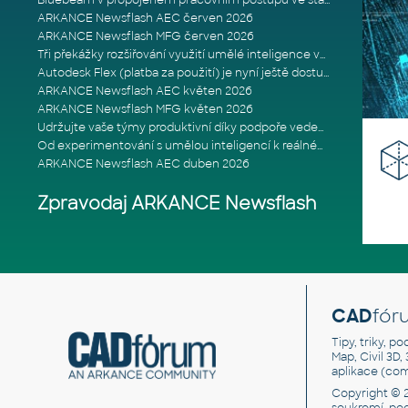
Bluebeam v propojeném pracovním postupu ve stavebnictví: Proč je int
ARKANCE Newsflash AEC červen 2026
ARKANCE Newsflash MFG červen 2026
Tři překážky rozšiřování využití umělé inteligence ve stavebním prům
Autodesk Flex (platba za použití) je nyní ještě dostupnější
ARKANCE Newsflash AEC květen 2026
ARKANCE Newsflash MFG květen 2026
Udržujte vaše týmy produktivní díky podpoře vedené odborníky
Od experimentování s umělou inteligencí k reálnému dopadu na podniká
ARKANCE Newsflash AEC duben 2026
Zpravodaj ARKANCE Newsflash
CAD
fór
Tipy, triky, p
Map, Civil 3D,
aplikace (co
Copyright © 