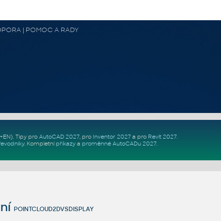
 PODPORA | POMOC A RADY
Z+EN)
. Tipy pro
AutoCAD 2027
, pro
Inventor 2027
a pro
Revit 2027
.
řevodníky
.
Kompletní
příkazy
a
proměnné AutoCADu 2027
.
ní
POINTCLOUD2DVSDISPLAY