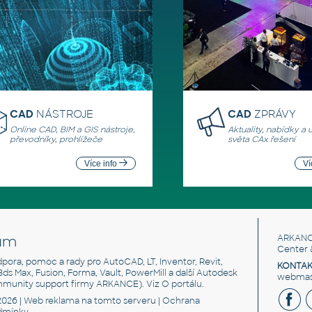
CAD
NÁSTROJE
CAD
ZPRÁVY
Online CAD, BIM a GIS nástroje,
Aktuality, nabídky a 
převodníky, prohlížeče
světa CAx řešení
Více info
Ví
um
ARKANC
Center 
odpora, pomoc a rady pro AutoCAD, LT, Inventor, Revit,
KONTAK
 3ds Max, Fusion, Forma, Vault, PowerMill a další Autodesk
webmast
mmunity support firmy ARKANCE). Viz
O portálu
.
2026 |
Web reklama
na tomto serveru |
Ochrana