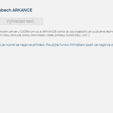
webech ARKANCE
ekcích serveru CADforum.cz a ARKANCE.world (a souvisejících) je využívána technol
h (tipy, diskuse, bloky, download, videa, příkazy AutoCADu, wiki...).
 je nutné se nejprve přihlásit. Použijte funkci
Přihlášení
popř. se nejprve z