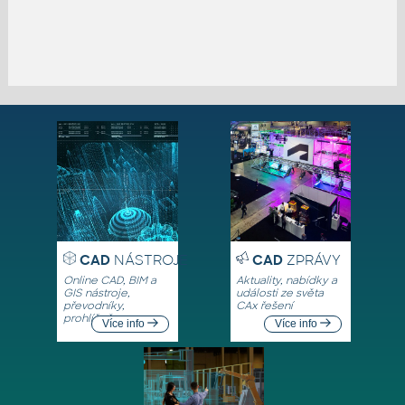
CAD
NÁSTROJE
CAD
ZPRÁVY
Online CAD, BIM a
Aktuality, nabídky a
GIS nástroje,
události ze světa
převodníky,
CAx řešení
prohlížeče
Více info
Více info