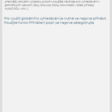
přesnější, aktuální výsledky prosím použijte nástroje pro vyhledávání v
jednotlivých sekcích (tipy, diskuse, bloky, download, videa, příkazy
AutoCADu, wiki...).
Pro využití globálního vyhledávání je nutné se nejprve přihlásit.
Použijte funkci
Přihlášení
popř. se nejprve zaregistrujte.