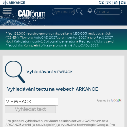
CZ
|
SK
|
EN
|
DE
Přes 123.000 registrovaných u nás, celkem
1.130.000
registrovaných
(CZ+EN)
. Tipy pro
AutoCAD 2027
, pro
Inventor 2027
a pro
Revit 2027
.
Nový
Kalkulátor nosníků
,
Spirograf generátor
a
Regresní křivky
v sekci
Převodníky
.
Kompletní
příkazy
a
proměnné AutoCADu 2027
.
Vyhledávání
VIEWBACK
Vyhledávání textu na webech ARKANCE
Pro globální vyhledávání ve všech sekcích serveru CADforum.cz a
ARKANCE.world (a souvisejících) je využívána technologie Google. Pro