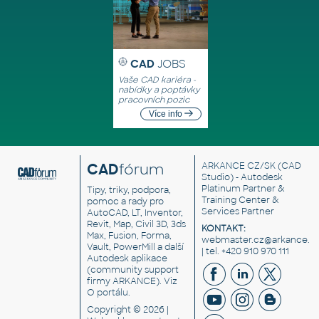
CAD
JOBS
Vaše CAD kariéra -
nabídky a poptávky
pracovních pozic
Více info
CAD
fórum
ARKANCE CZ/SK
(CAD
Studio) - Autodesk
Platinum Partner &
Tipy, triky, podpora,
Training Center &
pomoc a rady pro
Services Partner
AutoCAD, LT, Inventor,
Revit, Map, Civil 3D, 3ds
KONTAKT:
Max, Fusion, Forma,
webmaster.cz@arkance.w
Vault, PowerMill a další
| tel. +420 910 970 111
Autodesk aplikace
(community support
firmy ARKANCE). Viz
O portálu
.
Copyright © 2026 |