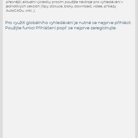
přesnější, aktuální výsledky prosím použijte nástroje pro vyhledávání v
jednotlivých sekcích (tipy, diskuse, bloky, download, videa, příkazy
AutoCADu, wiki...).
Pro využití globálního vyhledávání je nutné se nejprve přihlásit.
Použijte funkci
Přihlášení
popř. se nejprve zaregistrujte.