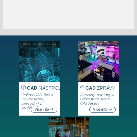
CAD
NÁSTROJE
CAD
ZPRÁVY
Online CAD, BIM a
Aktuality, nabídky a
GIS nástroje,
události ze světa
převodníky,
CAx řešení
prohlížeče
Více info
Více info