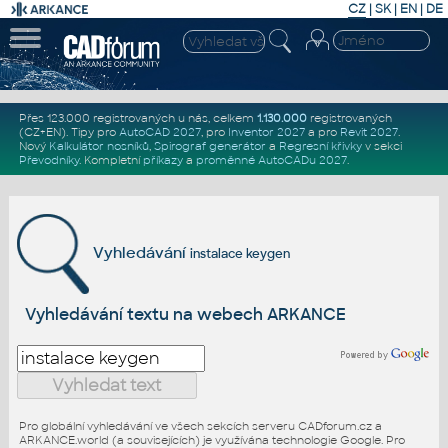
CZ
|
SK
|
EN
|
DE
Přes 123.000 registrovaných u nás, celkem
1.130.000
registrovaných
(CZ+EN)
. Tipy pro
AutoCAD 2027
, pro
Inventor 2027
a pro
Revit 2027
.
Nový
Kalkulátor nosníků
,
Spirograf generátor
a
Regresní křivky
v sekci
Převodníky
.
Kompletní
příkazy
a
proměnné AutoCADu 2027
.
Vyhledávání
instalace keygen
Vyhledávání textu na webech ARKANCE
Pro globální vyhledávání ve všech sekcích serveru CADforum.cz a
ARKANCE.world (a souvisejících) je využívána technologie Google. Pro