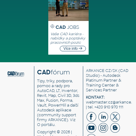
CAD
JOBS
Vaše CAD kariéra -
nabídky a poptávky
pracovních pozic
Více info
CAD
fórum
ARKANCE CZ/SK
(CAD
Studio) - Autodesk
Platinum Partner &
Tipy, triky, podpora,
Training Center &
pomoc a rady pro
Services Partner
AutoCAD, LT, Inventor,
Revit, Map, Civil 3D, 3ds
KONTAKT:
Max, Fusion, Forma,
webmaster.cz@arkance.w
Vault, PowerMill a další
| tel. +420 910 970 111
Autodesk aplikace
(community support
firmy ARKANCE). Viz
O portálu
.
Copyright © 2026 |