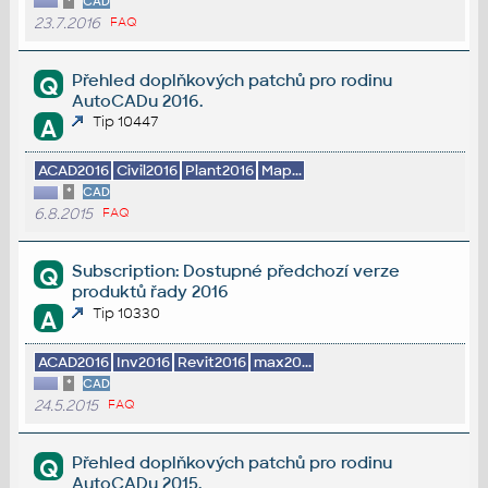
*
CAD
23.7.2016
FAQ
Přehled doplňkových patchů pro rodinu
Q
AutoCADu 2016.
Tip 10447
A
ACAD2016
Civil2016
Plant2016
Map...
*
CAD
6.8.2015
FAQ
Subscription: Dostupné předchozí verze
Q
produktů řady 2016
Tip 10330
A
ACAD2016
Inv2016
Revit2016
max20...
*
CAD
24.5.2015
FAQ
Přehled doplňkových patchů pro rodinu
Q
AutoCADu 2015.