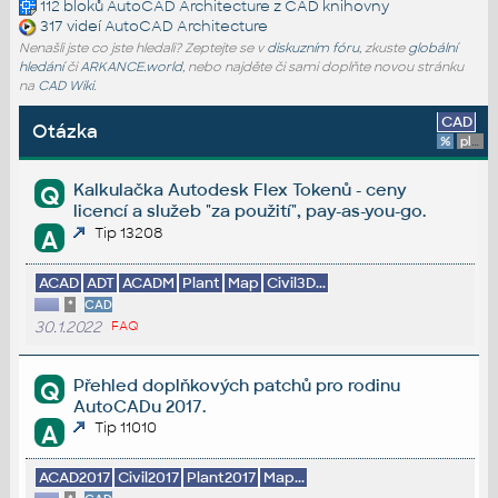
112 bloků
AutoCAD Architecture
z CAD knihovny
317 videí
AutoCAD Architecture
Nenašli jste co jste hledali? Zeptejte se v
diskuzním fóru
, zkuste
globální
hledání
či
ARKANCE.world
, nebo najděte či sami doplňte novou stránku
na
CAD Wiki
.
CAD
Otázka
%
platforma
Kalkulačka Autodesk Flex Tokenů - ceny
Q
licencí a služeb "za použití", pay-as-you-go.
Tip 13208
A
ACAD
ADT
ACADM
Plant
Map
Civil3D...
*
CAD
30.1.2022
FAQ
Přehled doplňkových patchů pro rodinu
Q
AutoCADu 2017.
Tip 11010
A
ACAD2017
Civil2017
Plant2017
Map...