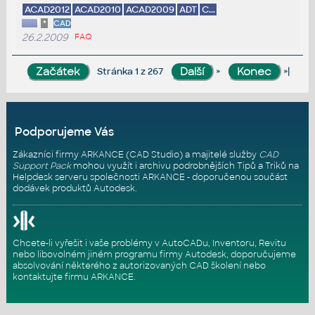
ACAD2012
ACAD2010
ACAD2009
ADT
C...
*
CAD
26.2.2009
FAQ
»
»|
Stránka 1 z 267
Podporujeme Vás
Zákazníci firmy ARKANCE (CAD Studio) a majitelé služby
CAD
Support Pack
mohou využít i archivu podrobnějších Tipů a Triků na
Helpdesk serveru
společnosti ARKANCE - doporučenou součást
dodávek produktů Autodesk.
Chcete-li vyřešit i vaše problémy v AutoCADu, Inventoru, Revitu
nebo libovolném jiném programu firmy Autodesk, doporučujeme
absolvování některého z autorizovaných
CAD školení
nebo
kontaktujte firmu ARKANCE
.