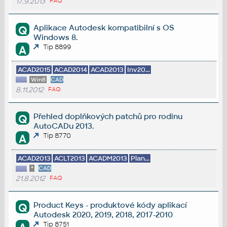
17.9.2013
FAQ
Aplikace Autodesk kompatibilní s OS
Q
Windows 8.
Tip 8899
A
ACAD2015
ACAD2014
ACAD2013
Inv20...
Win8
CAD
8.11.2012
FAQ
Přehled doplňkových patchů pro rodinu
Q
AutoCADu 2013.
Tip 8770
A
ACAD2013
ACLT2013
ACADM2013
Plan...
*
CAD
21.8.2012
FAQ
Product Keys - produktové kódy aplikací
Q
Autodesk 2020, 2019, 2018, 2017-2010
Tip 8751