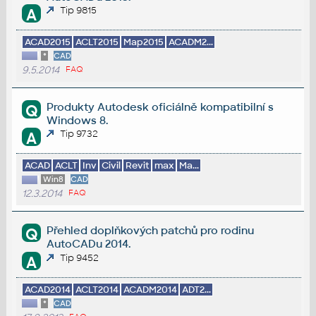
Tip 9815
A
ACAD2015
ACLT2015
Map2015
ACADM2...
*
CAD
9.5.2014
FAQ
Produkty Autodesk oficiálně kompatibilní s
Q
Windows 8.
Tip 9732
A
ACAD
ACLT
Inv
Civil
Revit
max
Ma...
Win8
CAD
12.3.2014
FAQ
Přehled doplňkových patchů pro rodinu
Q
AutoCADu 2014.
Tip 9452
A
ACAD2014
ACLT2014
ACADM2014
ADT2...
*
CAD