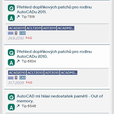
Přehled doplňkových patchů pro rodinu
Q
AutoCADu 2011.
Tip 7519
A
ACAD2011
ACLT2011
ADT2011
ACADM2...
*
CAD
24.8.2010
FAQ
Přehled doplňkových patchů pro rodinu
Q
AutoCADu 2010.
Tip 6834
A
ACAD2010
ACLT2010
ADT2010
ACADM2...
*
CAD
31.7.2009
FAQ
AutoCAD mi hlásí nedostatek paměti - Out of
Q
memory.
Tip 6548
A