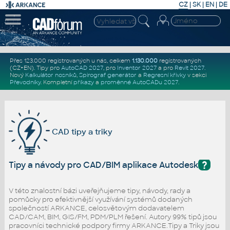
CZ
|
SK
|
EN
|
DE
Přes 123.000 registrovaných u nás, celkem
1.130.000
registrovaných
(CZ+EN)
. Tipy pro
AutoCAD 2027
, pro
Inventor 2027
a pro
Revit 2027
.
Nový
Kalkulátor nosníků
,
Spirograf generátor
a
Regresní křivky
v sekci
Převodníky
.
Kompletní
příkazy
a
proměnné AutoCADu 2027
.
CAD tipy a triky
?
Tipy a návody pro CAD/BIM aplikace Autodesk
V této znalostní bázi uveřejňujeme tipy, návody, rady a
pomůcky pro efektivnější využívání systémů dodaných
společností ARKANCE, celosvětovým dodavatelem
CAD/CAM, BIM, GIS/FM, PDM/PLM řešení. Autory 99% tipů jsou
pracovníci technické podpory firmy ARKANCE.Tipy a Triky jsou