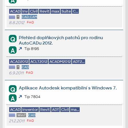
A
ACAD
Inv
Civil
Revit
max
Suite
C...
*
CAD,CAM
8.8.2012
FAQ
Přehled doplňkových patchů pro rodinu
Q
AutoCADu 2012.
Tip 8195
A
ACAD2012
ACLT2012
ACADM2012
ADT2...
*
CAD
6.9.2011
FAQ
Aplikace Autodesk kompatibilní s Windows 7.
Q
Tip 7804
A
ACAD
Inventor
Revit
ADT
Civil
ma...
Win7
CAD
21.2.2011
FAQ