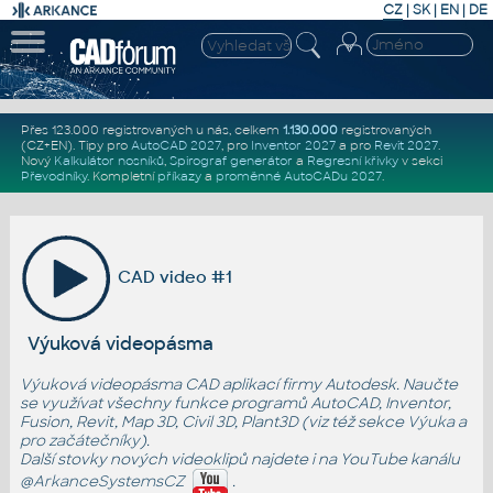
CZ
|
SK
|
EN
|
DE
Přes 123.000 registrovaných u nás, celkem
1.130.000
registrovaných
(CZ+EN)
. Tipy pro
AutoCAD 2027
, pro
Inventor 2027
a pro
Revit 2027
.
Nový
Kalkulátor nosníků
,
Spirograf generátor
a
Regresní křivky
v sekci
Převodníky
.
Kompletní
příkazy
a
proměnné AutoCADu 2027
.
CAD video #1
Výuková videopásma
Výuková videopásma CAD aplikací firmy Autodesk. Naučte
se využívat všechny funkce programů AutoCAD, Inventor,
Fusion, Revit, Map 3D, Civil 3D, Plant3D (viz též sekce
Výuka
a
pro začátečníky
).
Další stovky nových videoklipů najdete i na YouTube kanálu
@ArkanceSystemsCZ
.