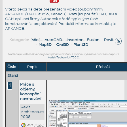
V této sekci najdete prezentační videosoubory firmy
ARKANCE (CAD Studio, Xanadu) ukazující použítí CAD, BIM a
CAM aplikací firmy Autodesk v řadě typických úloh
konstruování a projektování. Pro další informace
kontaktujte
ARKANCE
.
Kategorie: [
vše
] •
AutoCAD
•
Inventor
•
Fusion
•
Revit
•
Map3D
•
Civil3D
•
Plant3D
Následující videosekvence jsou v plném rozlišení a mohou vyžadovat screen-capture
kodek Techsmith TSCC
.
Číslo
Popis
Přehrát
Starší
1
Práce s
objemy,
koncepční
navrhování
Revit
Architecture
2008
AVI video