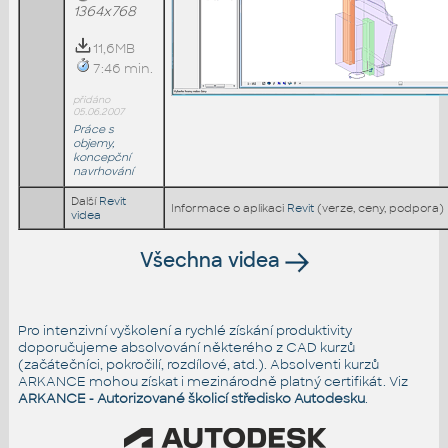
1364x768
11,6MB
7:46 min.
přidáno
05.06.2007
Práce s
objemy,
koncepční
navrhování
Další
Revit
Informace o aplikaci
Revit
(verze, ceny, podpora)
videa
Všechna videa
Pro intenzivní vyškolení a rychlé získání produktivity
doporučujeme absolvování některého z CAD kurzů
(začátečníci, pokročilí, rozdílové, atd.). Absolventi kurzů
ARKANCE mohou získat i mezinárodně platný certifikát. Viz
ARKANCE - Autorizované školicí středisko Autodesku
.