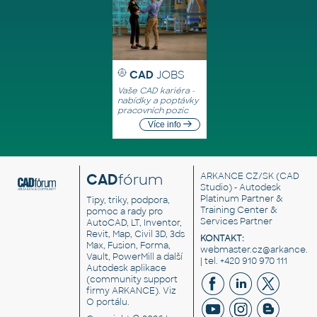
CAD
JOBS
Vaše CAD kariéra -
nabídky a poptávky
pracovních pozic
Více info
CAD
fórum
ARKANCE CZ/SK
(CAD
Studio) - Autodesk
Platinum Partner &
Tipy, triky, podpora,
Training Center &
pomoc a rady pro
Services Partner
AutoCAD, LT, Inventor,
Revit, Map, Civil 3D, 3ds
KONTAKT:
Max, Fusion, Forma,
webmaster.cz@arkance.w
Vault, PowerMill a další
| tel. +420 910 970 111
Autodesk aplikace
(community support
firmy ARKANCE). Viz
O portálu
.