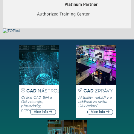
CAD
NÁSTROJE
CAD
ZPRÁVY
Online CAD, BIM a
Aktuality, nabídky a
GIS nástroje,
události ze světa
převodníky,
CAx řešení
prohlížeče
Více info
Více info