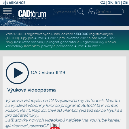
CZ
|
SK
|
EN
|
DE
Přes 123.000 registrovaných u nás, celkem
1.130.000
registrovaných
(CZ+EN)
. Tipy pro
AutoCAD 2027
, pro
Inventor 2027
a pro
Revit 2027
.
Nový
Kalkulátor nosníků
,
Spirograf generátor
a
Regresní křivky
v sekci
Převodníky
.
Kompletní
příkazy
a
proměnné AutoCADu 2027
.
CAD video #119
Výuková videopásma
Výuková videopásma CAD aplikací firmy Autodesk. Naučte
se využívat všechny funkce programů AutoCAD, Inventor,
Fusion, Revit, Map 3D, Civil 3D, Plant3D (viz též sekce
Výuka
a
pro začátečníky
).
Další stovky nových videoklipů najdete i na YouTube kanálu
@ArkanceSystemsCZ
.