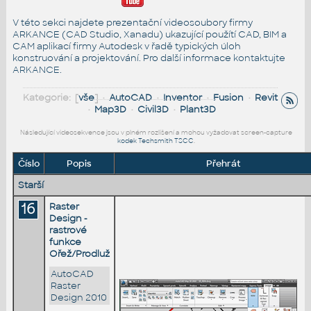
V této sekci najdete prezentační videosoubory firmy
ARKANCE (CAD Studio, Xanadu) ukazující použítí CAD, BIM a
CAM aplikací firmy Autodesk v řadě typických úloh
konstruování a projektování. Pro další informace
kontaktujte
ARKANCE
.
Kategorie: [
vše
] •
AutoCAD
•
Inventor
•
Fusion
•
Revit
•
Map3D
•
Civil3D
•
Plant3D
Následující videosekvence jsou v plném rozlišení a mohou vyžadovat screen-capture
kodek Techsmith TSCC
.
Číslo
Popis
Přehrát
Starší
16
Raster
Design -
rastrové
funkce
Ořež/Prodluž
AutoCAD
Raster
Design 2010