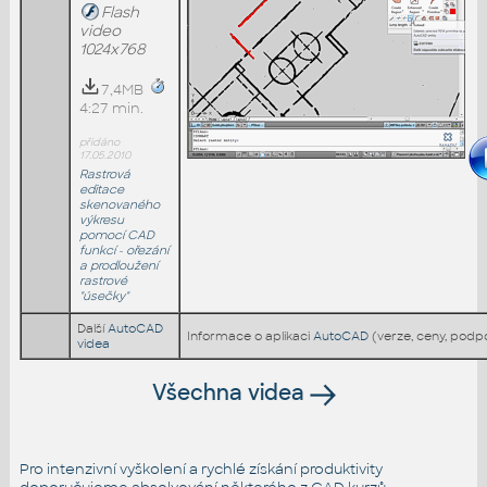
Flash
video
1024x768
7,4MB
4:27 min.
přidáno
17.05.2010
Rastrová
editace
skenovaného
výkresu
pomocí CAD
funkcí - ořezání
a prodloužení
rastrové
"úsečky"
Další
AutoCAD
Informace o aplikaci
AutoCAD
(verze, ceny, podp
videa
Všechna videa
Pro intenzivní vyškolení a rychlé získání produktivity