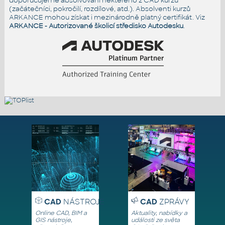
doporučujeme absolvování některého z CAD kurzů
(začátečníci, pokročilí, rozdílové, atd.). Absolventi kurzů
ARKANCE mohou získat i mezinárodně platný certifikát. Viz
ARKANCE - Autorizované školicí středisko Autodesku
.
CAD
NÁSTROJE
CAD
ZPRÁVY
Online CAD, BIM a
Aktuality, nabídky a
GIS nástroje,
události ze světa