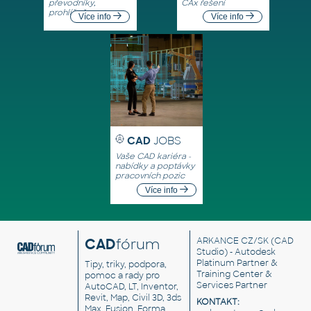
převodníky,
CAx řešení
prohlížeče
Více info
Více info
CAD
JOBS
Vaše CAD kariéra -
nabídky a poptávky
pracovních pozic
Více info
CAD
fórum
ARKANCE CZ/SK
(CAD
Studio) - Autodesk
Platinum Partner &
Tipy, triky, podpora,
Training Center &
pomoc a rady pro
Services Partner
AutoCAD, LT, Inventor,
Revit, Map, Civil 3D, 3ds
KONTAKT:
Max, Fusion, Forma,