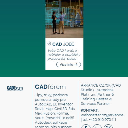
CAD
JOBS
Vaše CAD kariéra -
nabídky a poptávky
pracovních pozic
Více info
CAD
fórum
ARKANCE CZ/SK
(CAD
Studio) - Autodesk
Platinum Partner &
Tipy, triky, podpora,
Training Center &
pomoc a rady pro
Services Partner
AutoCAD, LT, Inventor,
Revit, Map, Civil 3D, 3ds
KONTAKT:
Max, Fusion, Forma,
webmaster.cz@arkance.w
Vault, PowerMill a další
| tel. +420 910 970 111
Autodesk aplikace
(community support