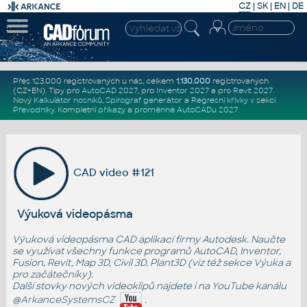
CZ
|
SK
|
EN
|
DE
Přes 123.000 registrovaných u nás, celkem
1.130.000
registrovaných
(CZ+EN)
. Tipy pro
AutoCAD 2027
, pro
Inventor 2027
a pro
Revit 2027
.
Nový
Kalkulátor nosníků
,
Spirograf generátor
a
Regresní křivky
v sekci
Převodníky
.
Kompletní
příkazy
a
proměnné AutoCADu 2027
.
CAD video #121
Výuková videopásma
Výuková videopásma CAD aplikací firmy Autodesk. Naučte
se využívat všechny funkce programů AutoCAD, Inventor,
Fusion, Revit, Map 3D, Civil 3D, Plant3D (viz též sekce
Výuka
a
pro začátečníky
).
Další stovky nových videoklipů najdete i na YouTube kanálu
@ArkanceSystemsCZ
.