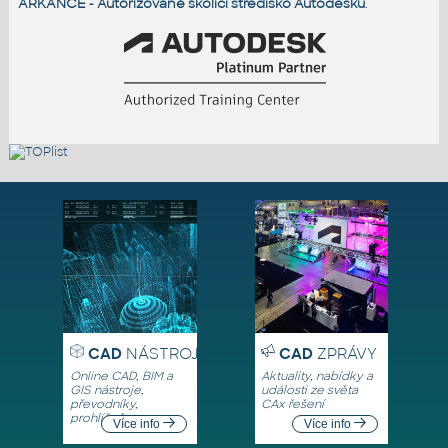
ARKANCE - Autorizované školicí středisko Autodesku
.
CAD
NÁSTROJE
CAD
ZPRÁVY
Online CAD, BIM a
Aktuality, nabídky a
GIS nástroje,
události ze světa
převodníky,
CAx řešení
prohlížeče
Více info
Více info