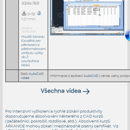
1024x768
3MB
1:21 min.
přidáno
30.05.2010
Použití Xanadu
Excellink pro
přenesení a
přeformátování
atributu výšky
do Z-
souřadnice
bloků
Další
AutoCAD
Informace o aplikaci
AutoCAD
(verze, ceny, podp
videa
Všechna videa
Pro intenzivní vyškolení a rychlé získání produktivity
doporučujeme absolvování některého z CAD kurzů
(začátečníci, pokročilí, rozdílové, atd.). Absolventi kurzů
ARKANCE mohou získat i mezinárodně platný certifikát. Viz