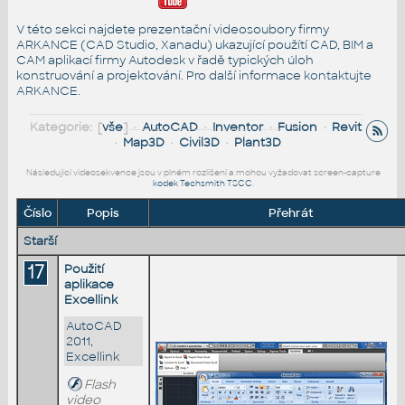
V této sekci najdete prezentační videosoubory firmy
ARKANCE (CAD Studio, Xanadu) ukazující použítí CAD, BIM a
CAM aplikací firmy Autodesk v řadě typických úloh
konstruování a projektování. Pro další informace
kontaktujte
ARKANCE
.
Kategorie: [
vše
] •
AutoCAD
•
Inventor
•
Fusion
•
Revit
•
Map3D
•
Civil3D
•
Plant3D
Následující videosekvence jsou v plném rozlišení a mohou vyžadovat screen-capture
kodek Techsmith TSCC
.
Číslo
Popis
Přehrát
Starší
17
Použití
aplikace
Excellink
AutoCAD
2011,
Excellink
Flash
video