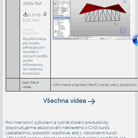
1024x768
5,5MB
3:22 min.
přidáno
28.06.2010
Použití funkce
pro tvorbu
příhradových
nosníků z
různých profilů,
vazba
příhradoviny
na nesenou
konstrukci.
Další
Revit
Informace o aplikaci
Revit
(verze, ceny, podpora)
videa
Všechna videa
Pro intenzivní vyškolení a rychlé získání produktivity
doporučujeme absolvování některého z CAD kurzů
(začátečníci, pokročilí, rozdílové, atd.). Absolventi kurzů