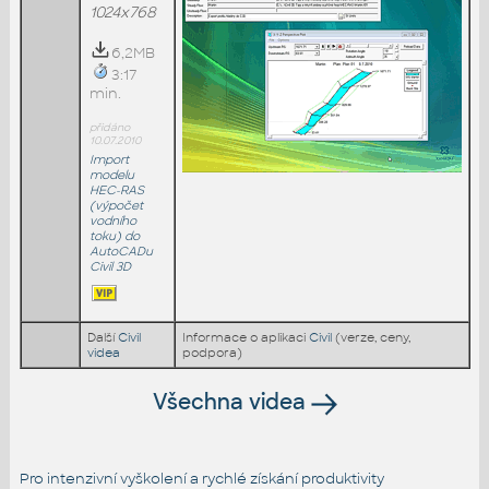
1024x768
6,2MB
3:17
min.
přidáno
10.07.2010
Import
modelu
HEC-RAS
(výpočet
vodního
toku) do
AutoCADu
Civil 3D
Další
Civil
Informace o aplikaci
Civil
(verze, ceny,
videa
podpora)
Všechna videa
Pro intenzivní vyškolení a rychlé získání produktivity