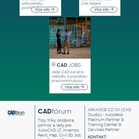
převodníky,
CAx řešení
prohlížeče
Více info
Více info
CAD
JOBS
Vaše CAD kariéra -
nabídky a poptávky
pracovních pozic
Více info
CAD
fórum
ARKANCE CZ/SK
(CAD
Studio) - Autodesk
Platinum Partner &
Tipy, triky, podpora,
Training Center &
pomoc a rady pro
Services Partner
AutoCAD, LT, Inventor,
Revit, Map, Civil 3D, 3ds
KONTAKT: