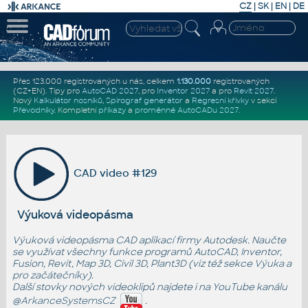
CZ
|
SK
|
EN
|
DE
Přes 123.000 registrovaných u nás, celkem
1.130.000
registrovaných
(CZ+EN)
. Tipy pro
AutoCAD 2027
, pro
Inventor 2027
a pro
Revit 2027
.
Nový
Kalkulátor nosníků
,
Spirograf generátor
a
Regresní křivky
v sekci
Převodníky
.
Kompletní
příkazy
a
proměnné AutoCADu 2027
.
CAD video #129
Výuková videopásma
Výuková videopásma CAD aplikací firmy Autodesk. Naučte
se využívat všechny funkce programů AutoCAD, Inventor,
Fusion, Revit, Map 3D, Civil 3D, Plant3D (viz též sekce
Výuka
a
pro začátečníky
).
Další stovky nových videoklipů najdete i na YouTube kanálu
@ArkanceSystemsCZ
.