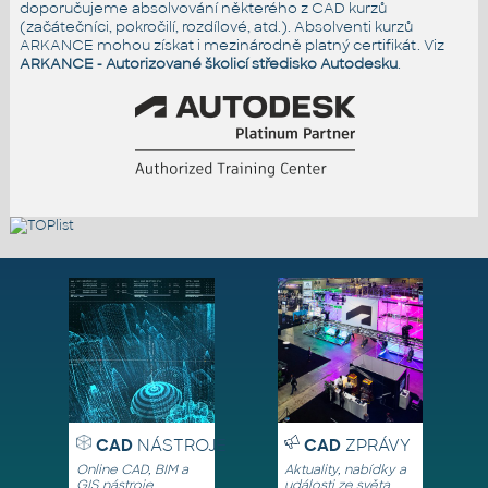
doporučujeme absolvování některého z CAD kurzů
(začátečníci, pokročilí, rozdílové, atd.). Absolventi kurzů
ARKANCE mohou získat i mezinárodně platný certifikát. Viz
ARKANCE - Autorizované školicí středisko Autodesku
.
CAD
NÁSTROJE
CAD
ZPRÁVY
Online CAD, BIM a
Aktuality, nabídky a
GIS nástroje,
události ze světa