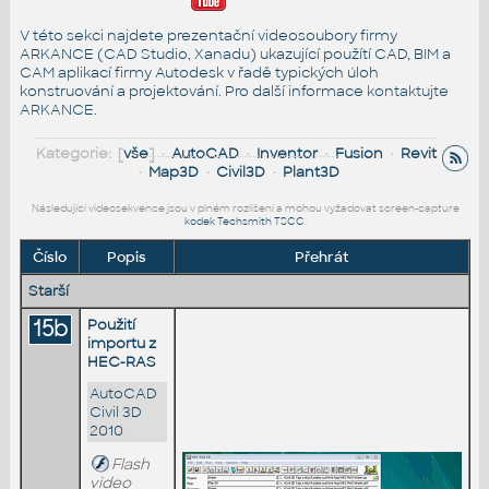
V této sekci najdete prezentační videosoubory firmy
ARKANCE (CAD Studio, Xanadu) ukazující použítí CAD, BIM a
CAM aplikací firmy Autodesk v řadě typických úloh
konstruování a projektování. Pro další informace
kontaktujte
ARKANCE
.
Kategorie: [
vše
] •
AutoCAD
•
Inventor
•
Fusion
•
Revit
•
Map3D
•
Civil3D
•
Plant3D
Následující videosekvence jsou v plném rozlišení a mohou vyžadovat screen-capture
kodek Techsmith TSCC
.
Číslo
Popis
Přehrát
Starší
15b
Použití
importu z
HEC-RAS
AutoCAD
Civil 3D
2010
Flash
video