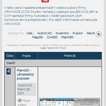
V této sekci najdete prezentační videosoubory firmy
ARKANCE (CAD Studio, Xanadu) ukazující použítí CAD, BIM a
CAM aplikací firmy Autodesk v řadě typických úloh
konstruování a projektování. Pro další informace
kontaktujte
ARKANCE
.
Kategorie: [
vše
] •
AutoCAD
•
Inventor
•
Fusion
•
Revit
•
Map3D
•
Civil3D
•
Plant3D
Následující videosekvence jsou v plném rozlišení a mohou vyžadovat screen-capture
kodek Techsmith TSCC
.
Číslo
Popis
Přehrát
Starší
4
Plant3D -
uživatelský
popisek
AutoCAD
Plant 3D
2011
Flash
video