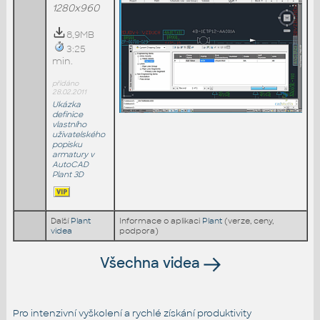
1280x960
8,9MB
3:25
min.
přidáno
28.02.2011
Ukázka
definice
vlastního
uživatelského
popisku
armatury v
AutoCAD
Plant 3D
Další
Plant
Informace o aplikaci
Plant
(verze, ceny,
videa
podpora)
Všechna videa
Pro intenzivní vyškolení a rychlé získání produktivity