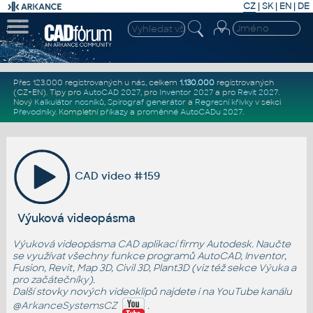
CZ
|
SK
|
EN
|
DE
Přes 123.000 registrovaných u nás, celkem
1.130.000
registrovaných
(CZ+EN)
. Tipy pro
AutoCAD 2027
, pro
Inventor 2027
a pro
Revit 2027
.
Nový
Kalkulátor nosníků
,
Spirograf generátor
a
Regresní křivky
v sekci
Převodníky
.
Kompletní
příkazy
a
proměnné AutoCADu 2027
.
CAD video #159
Výuková videopásma
Výuková videopásma CAD aplikací firmy Autodesk. Naučte
se využívat všechny funkce programů AutoCAD, Inventor,
Fusion, Revit, Map 3D, Civil 3D, Plant3D (viz též sekce
Výuka
a
pro začátečníky
).
Další stovky nových videoklipů najdete i na YouTube kanálu
@ArkanceSystemsCZ
.