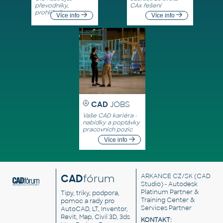
převodníky,
CAx řešení
prohlížeče
Více info
Více info
CAD
JOBS
Vaše CAD kariéra -
nabídky a poptávky
pracovních pozic
Více info
CAD
fórum
ARKANCE CZ/SK
(CAD
Studio) - Autodesk
Platinum Partner &
Tipy, triky, podpora,
Training Center &
pomoc a rady pro
Services Partner
AutoCAD, LT, Inventor,
Revit, Map, Civil 3D, 3ds
KONTAKT: