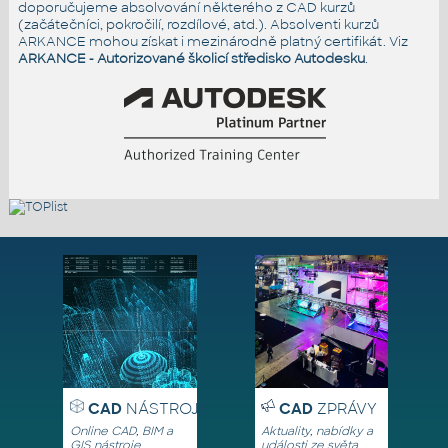
doporučujeme absolvování některého z CAD kurzů
(začátečníci, pokročilí, rozdílové, atd.). Absolventi kurzů
ARKANCE mohou získat i mezinárodně platný certifikát. Viz
ARKANCE - Autorizované školicí středisko Autodesku
.
CAD
NÁSTROJE
CAD
ZPRÁVY
Online CAD, BIM a
Aktuality, nabídky a
GIS nástroje,
události ze světa