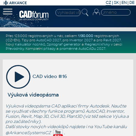
CZ
|
SK
|
EN
|
DE
Přes 123.000 registrovaných u nás, celkem
1.130.000
registrovaných
(CZ+EN)
. Tipy pro
AutoCAD 2027
, pro
Inventor 2027
a pro
Revit 2027
.
Nový
Kalkulátor nosníků
,
Spirograf generátor
a
Regresní křivky
v sekci
Převodníky
.
Kompletní
příkazy
a
proměnné AutoCADu 2027
.
CAD video #16
Výuková videopásma
Výuková videopásma CAD aplikací firmy Autodesk. Naučte
se využívat všechny funkce programů AutoCAD, Inventor,
Fusion, Revit, Map 3D, Civil 3D, Plant3D (viz též sekce
Výuka
a
pro začátečníky
).
Další stovky nových videoklipů najdete i na YouTube kanálu
@ArkanceSystemsCZ
.