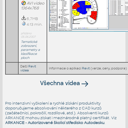
AVI video
1364x768
6,7MB
4:13 min.
přidáno
05.06.2007
Tematické
zobrazení,
parametry a
klasifikace
ploch
Další
Revit
Informace o aplikaci
Revit
(verze, ceny, podpora)
videa
Všechna videa
Pro intenzivní vyškolení a rychlé získání produktivity
doporučujeme absolvování některého z CAD kurzů
(začátečníci, pokročilí, rozdílové, atd.). Absolventi kurzů
ARKANCE mohou získat i mezinárodně platný certifikát. Viz
ARKANCE - Autorizované školicí středisko Autodesku
.