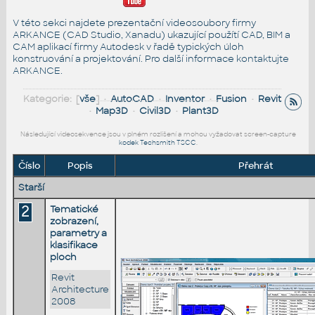
V této sekci najdete prezentační videosoubory firmy
ARKANCE (CAD Studio, Xanadu) ukazující použítí CAD, BIM a
CAM aplikací firmy Autodesk v řadě typických úloh
konstruování a projektování. Pro další informace
kontaktujte
ARKANCE
.
Kategorie: [
vše
] •
AutoCAD
•
Inventor
•
Fusion
•
Revit
•
Map3D
•
Civil3D
•
Plant3D
Následující videosekvence jsou v plném rozlišení a mohou vyžadovat screen-capture
kodek Techsmith TSCC
.
Číslo
Popis
Přehrát
Starší
2
Tematické
zobrazení,
parametry a
klasifikace
ploch
Revit
Architecture
2008