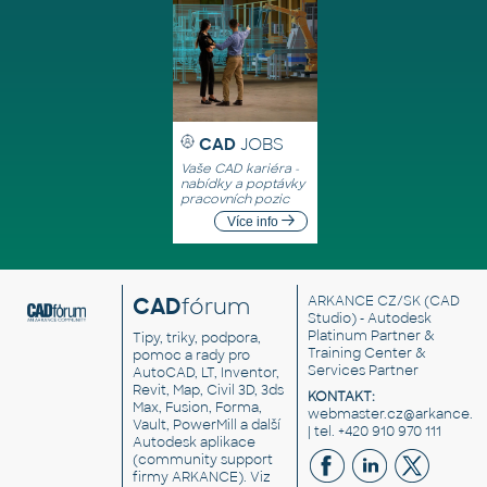
CAD
JOBS
Vaše CAD kariéra -
nabídky a poptávky
pracovních pozic
Více info
CAD
fórum
ARKANCE CZ/SK
(CAD
Studio) - Autodesk
Platinum Partner &
Tipy, triky, podpora,
Training Center &
pomoc a rady pro
Services Partner
AutoCAD, LT, Inventor,
Revit, Map, Civil 3D, 3ds
KONTAKT:
Max, Fusion, Forma,
webmaster.cz@arkance.w
Vault, PowerMill a další
| tel. +420 910 970 111
Autodesk aplikace
(community support
firmy ARKANCE). Viz