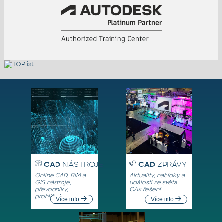
CAD
NÁSTROJE
CAD
ZPRÁVY
Online CAD, BIM a
Aktuality, nabídky a
GIS nástroje,
události ze světa
převodníky,
CAx řešení
prohlížeče
Více info
Více info