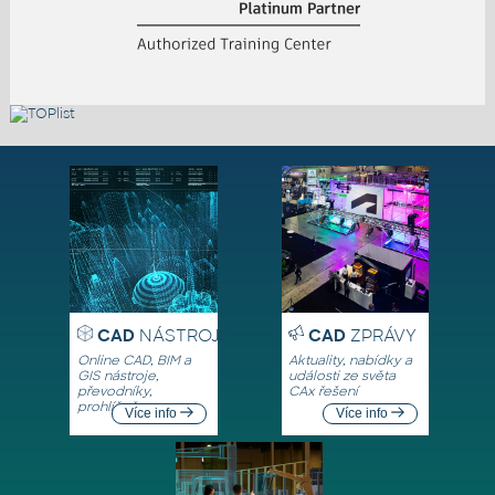
CAD
NÁSTROJE
CAD
ZPRÁVY
Online CAD, BIM a
Aktuality, nabídky a
GIS nástroje,
události ze světa
převodníky,
CAx řešení
prohlížeče
Více info
Více info