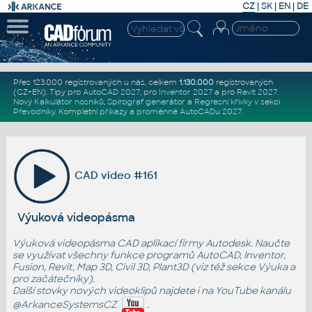
CZ
|
SK
|
EN
|
DE
Přes 123.000 registrovaných u nás, celkem
1.130.000
registrovaných
(CZ+EN)
. Tipy pro
AutoCAD 2027
, pro
Inventor 2027
a pro
Revit 2027
.
Nový
Kalkulátor nosníků
,
Spirograf generátor
a
Regresní křivky
v sekci
Převodníky
.
Kompletní
příkazy
a
proměnné AutoCADu 2027
.
CAD video #161
Výuková videopásma
Výuková videopásma CAD aplikací firmy Autodesk. Naučte
se využívat všechny funkce programů AutoCAD, Inventor,
Fusion, Revit, Map 3D, Civil 3D, Plant3D (viz též sekce
Výuka
a
pro začátečníky
).
Další stovky nových videoklipů najdete i na YouTube kanálu
@ArkanceSystemsCZ
.