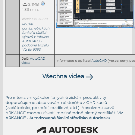
3,1MB
1:33 min.
přidáno 19.03.2011
Použití
goniometrických
funkcí a dalších
výrazů v tabulce
AutoCADu -
podobné Excelu.
Viz tip 6380.
Další
AutoCAD
Informace o aplikaci
AutoCAD
(verze, ceny, p
videa
Všechna videa
Pro intenzivní vyškolení a rychlé získání produktivity
doporučujeme absolvování některého z CAD kurzů
(začátečníci, pokročilí, rozdílové, atd.). Absolventi kurzů
ARKANCE mohou získat i mezinárodně platný certifikát. Viz
ARKANCE - Autorizované školicí středisko Autodesku
.