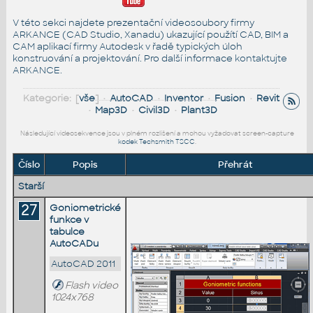
V této sekci najdete prezentační videosoubory firmy
ARKANCE (CAD Studio, Xanadu) ukazující použítí CAD, BIM a
CAM aplikací firmy Autodesk v řadě typických úloh
konstruování a projektování. Pro další informace
kontaktujte
ARKANCE
.
Kategorie: [
vše
] •
AutoCAD
•
Inventor
•
Fusion
•
Revit
•
Map3D
•
Civil3D
•
Plant3D
Následující videosekvence jsou v plném rozlišení a mohou vyžadovat screen-capture
kodek Techsmith TSCC
.
Číslo
Popis
Přehrát
Starší
27
Goniometrické
funkce v
tabulce
AutoCADu
AutoCAD 2011
Flash video
1024x768