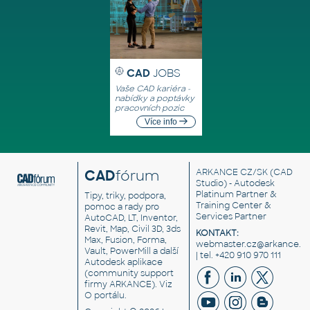
CAD
JOBS
Vaše CAD kariéra -
nabídky a poptávky
pracovních pozic
Více info
CAD
fórum
ARKANCE CZ/SK
(CAD
Studio) - Autodesk
Platinum Partner &
Tipy, triky, podpora,
Training Center &
pomoc a rady pro
Services Partner
AutoCAD, LT, Inventor,
Revit, Map, Civil 3D, 3ds
KONTAKT:
Max, Fusion, Forma,
webmaster.cz@arkance.w
Vault, PowerMill a další
| tel. +420 910 970 111
Autodesk aplikace
(community support
firmy ARKANCE). Viz
O portálu
.