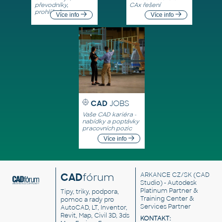
převodníky,
CAx řešení
prohlížeče
Více info
Více info
CAD
JOBS
Vaše CAD kariéra -
nabídky a poptávky
pracovních pozic
Více info
CAD
fórum
ARKANCE CZ/SK
(CAD
Studio) - Autodesk
Platinum Partner &
Tipy, triky, podpora,
Training Center &
pomoc a rady pro
Services Partner
AutoCAD, LT, Inventor,
Revit, Map, Civil 3D, 3ds
KONTAKT: