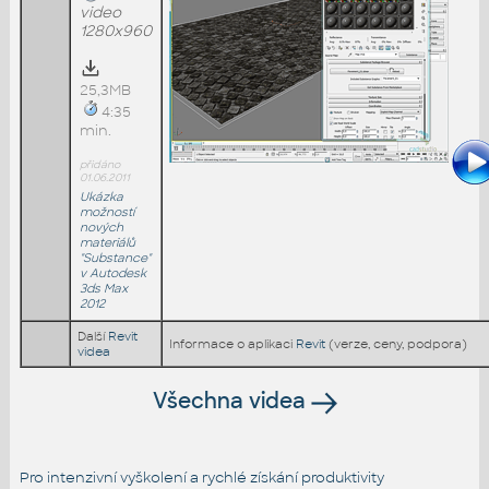
video
1280x960
25,3MB
4:35
min.
přidáno
01.06.2011
Ukázka
možností
nových
materiálů
"Substance"
v Autodesk
3ds Max
2012
Další
Revit
Informace o aplikaci
Revit
(verze, ceny, podpora)
videa
Všechna videa
Pro intenzivní vyškolení a rychlé získání produktivity