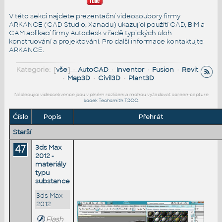
V této sekci najdete prezentační videosoubory firmy
ARKANCE (CAD Studio, Xanadu) ukazující použítí CAD, BIM a
CAM aplikací firmy Autodesk v řadě typických úloh
konstruování a projektování. Pro další informace
kontaktujte
ARKANCE
.
Kategorie: [
vše
] •
AutoCAD
•
Inventor
•
Fusion
•
Revit
•
Map3D
•
Civil3D
•
Plant3D
Následující videosekvence jsou v plném rozlišení a mohou vyžadovat screen-capture
kodek Techsmith TSCC
.
Číslo
Popis
Přehrát
Starší
47
3ds Max
2012 -
materiály
typu
substance
3ds Max
2012
Flash