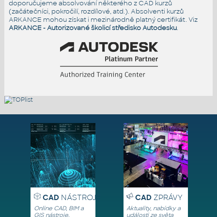
doporučujeme absolvování některého z CAD kurzů
(začátečníci, pokročilí, rozdílové, atd.). Absolventi kurzů
ARKANCE mohou získat i mezinárodně platný certifikát. Viz
ARKANCE - Autorizované školicí středisko Autodesku
.
CAD
NÁSTROJE
CAD
ZPRÁVY
Online CAD, BIM a
Aktuality, nabídky a
GIS nástroje,
události ze světa