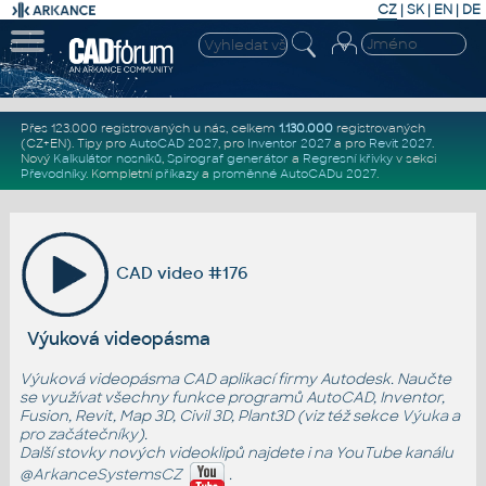
CZ
|
SK
|
EN
|
DE
Přes 123.000 registrovaných u nás, celkem
1.130.000
registrovaných
(CZ+EN)
. Tipy pro
AutoCAD 2027
, pro
Inventor 2027
a pro
Revit 2027
.
Nový
Kalkulátor nosníků
,
Spirograf generátor
a
Regresní křivky
v sekci
Převodníky
.
Kompletní
příkazy
a
proměnné AutoCADu 2027
.
CAD video #176
Výuková videopásma
Výuková videopásma CAD aplikací firmy Autodesk. Naučte
se využívat všechny funkce programů AutoCAD, Inventor,
Fusion, Revit, Map 3D, Civil 3D, Plant3D (viz též sekce
Výuka
a
pro začátečníky
).
Další stovky nových videoklipů najdete i na YouTube kanálu
@ArkanceSystemsCZ
.