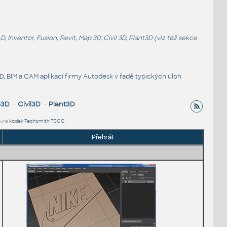
entor, Fusion, Revit, Map 3D, Civil 3D, Plant3D (viz též sekce
, BIM a CAM aplikací firmy Autodesk v řadě typických úloh
p3D
•
Civil3D
•
Plant3D
ture
kodek Techsmith TSCC
.
Přehrát