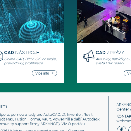
CAD
NÁSTROJE
CAD
ZPRÁVY
Online CAD, BIM a GIS nástroje,
Aktuality, nabídky a 
převodníky, prohlížeče
světa CAx řešení
Více info
Ví
um
ARKANC
Center 
odpora, pomoc a rady pro AutoCAD, LT, Inventor, Revit,
KONTAK
 3ds Max, Fusion, Forma, Vault, PowerMill a další Autodesk
webmast
mmunity support firmy ARKANCE). Viz
O portálu
.