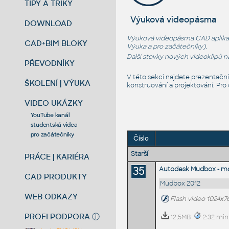
TIPY A TRIKY
Výuková videopásma
DOWNLOAD
Výuková videopásma CAD aplikací
CAD+BIM BLOKY
Výuka
a
pro začátečníky
).
Další stovky nových videoklipů 
PŘEVODNÍKY
V této sekci najdete prezentačn
ŠKOLENÍ | VÝUKA
konstruování a projektování. Pro
VIDEO UKÁZKY
YouTube kanál
studentská videa
pro začátečníky
Číslo
Starší
PRÁCE | KARIÉRA
35
Autodesk Mudbox - mo
CAD PRODUKTY
Mudbox 2012
WEB ODKAZY
Flash video 1024x7
PROFI PODPORA
ⓘ
12,5MB
2:32 min