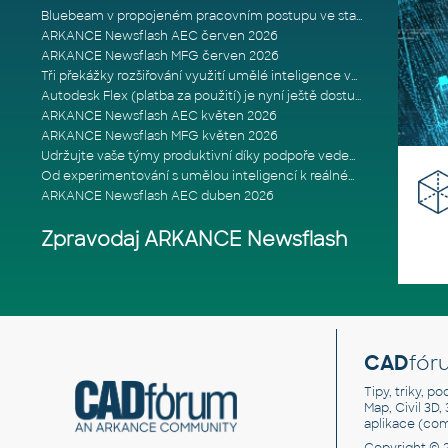
Bluebeam v propojeném pracovním postupu ve stavebnictví: Proč je int
ARKANCE Newsflash AEC červen 2026
ARKANCE Newsflash MFG červen 2026
Tři překážky rozšiřování využití umělé inteligence ve stavebním prům
Autodesk Flex (platba za použití) je nyní ještě dostupnější
ARKANCE Newsflash AEC květen 2026
ARKANCE Newsflash MFG květen 2026
Udržujte vaše týmy produktivní díky podpoře vedené odborníky
Od experimentování s umělou inteligencí k reálnému dopadu na podniká
ARKANCE Newsflash AEC duben 2026
Zpravodaj ARKANCE Newsflash
CAD
fór
Tipy, triky, p
Map, Civil 3D,
aplikace (co