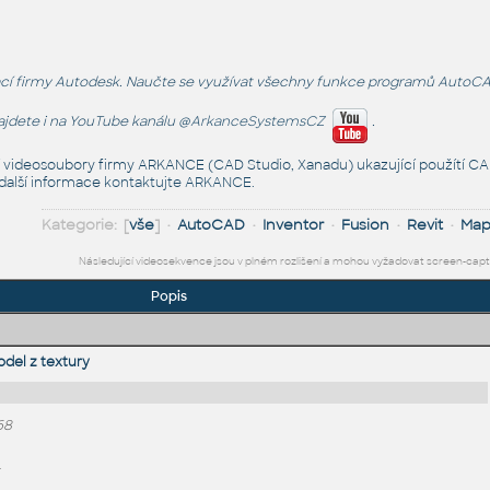
 firmy Autodesk. Naučte se využívat všechny funkce programů AutoCAD, Inv
najdete i na YouTube kanálu
@ArkanceSystemsCZ
.
í videosoubory firmy ARKANCE (CAD Studio, Xanadu) ukazující použítí CAD
 další informace
kontaktujte ARKANCE
.
Kategorie: [
vše
] •
AutoCAD
•
Inventor
•
Fusion
•
Revit
•
Ma
Následující videosekvence jsou v plném rozlišení a mohou vyžadovat screen-cap
Popis
del z textury
68
.