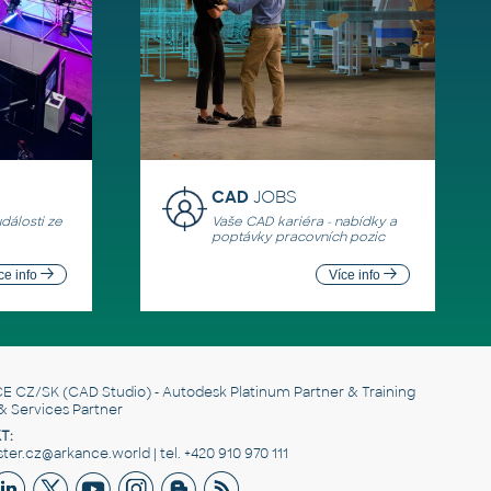
CAD
JOBS
události ze
Vaše CAD kariéra - nabídky a
poptávky pracovních pozic
ce info
Více info
E CZ/SK
(CAD Studio) - Autodesk Platinum Partner & Training
& Services Partner
T:
er.cz@arkance.world | tel. +420 910 970 111