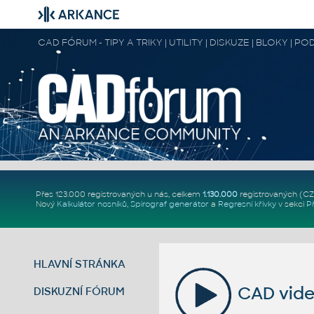
CAD FÓRUM - TIPY A TRIKY | UTILITY | DISKUZE | BLOKY |
Přes 123.000 registrovaných u nás, celkem
1.130.000
registrovaných (C
Nový
Kalkulátor nosníků
,
Spirograf generátor
a
Regresní křivky
v sekci
P
HLAVNÍ STRÁNKA
CAD vide
DISKUZNÍ FÓRUM