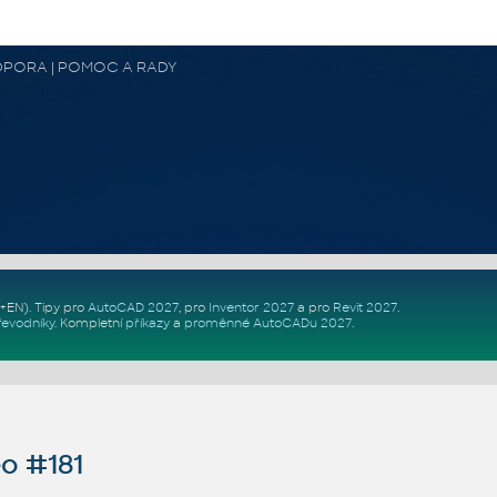
 PODPORA | POMOC A RADY
Z+EN)
. Tipy pro
AutoCAD 2027
, pro
Inventor 2027
a pro
Revit 2027
.
řevodníky
.
Kompletní
příkazy
a
proměnné AutoCADu 2027
.
o #181