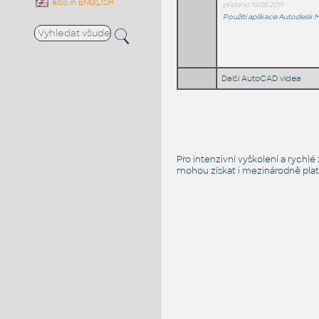
also in ENGLISH
přidáno 19.06.2011
Použití aplikace Autodesk 
Další
AutoCAD videa
Pro intenzivní vyškolení a rychl
mohou získat i mezinárodně platn