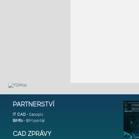
PARTNERSTVÍ
IT CAD
- časopis
BIMfo
- BIM portál
CAD ZPRÁVY