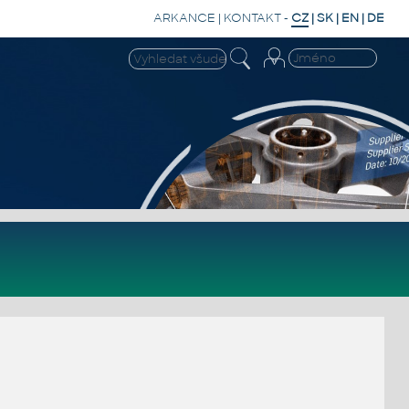
ARKANCE
|
KONTAKT
-
CZ
|
SK
|
EN
|
DE