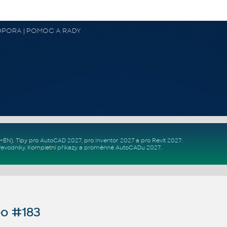
 PODPORA | POMOC A RADY
Z+EN)
. Tipy pro
AutoCAD 2027
, pro
Inventor 2027
a pro
Revit 2027
.
řevodníky
.
Kompletní
příkazy
a
proměnné AutoCADu 2027
.
o #183