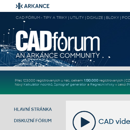
CAD FÓRUM - TIPY A TRIKY | UTILITY | DISKUZE | BLOKY |
Přes 123.000 registrovaných u nás, celkem
1.130.000
registrovaných (C
Nový
Kalkulátor nosníků
,
Spirograf generátor
a
Regresní křivky
v sekci
P
HLAVNÍ STRÁNKA
CAD vide
DISKUZNÍ FÓRUM