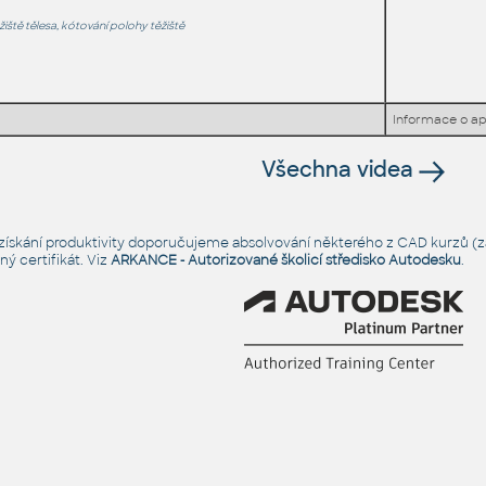
iště tělesa, kótování polohy těžiště
Informace o ap
Všechna videa
é získání produktivity doporučujeme absolvování některého z CAD kurzů (za
ý certifikát. Viz
ARKANCE - Autorizované školicí středisko Autodesku
.