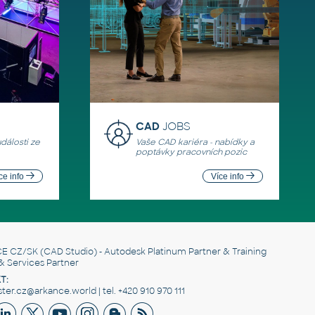
CAD
JOBS
události ze
Vaše CAD kariéra - nabídky a
poptávky pracovních pozic
ce info
Více info
E CZ/SK
(CAD Studio) - Autodesk Platinum Partner & Training
& Services Partner
T:
er.cz@arkance.world | tel. +420 910 970 111