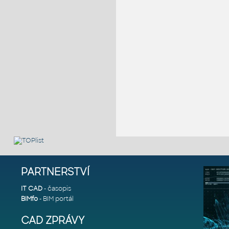
PARTNERSTVÍ
IT CAD
- časopis
BIMfo
- BIM portál
CAD ZPRÁVY