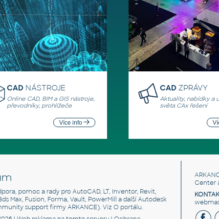
CAD
NÁSTROJE
CAD
ZPRÁVY
Online CAD, BIM a GIS nástroje,
Aktuality, nabídky a 
převodníky, prohlížeče
světa CAx řešení
Více info
Ví
um
ARKANC
Center 
odpora, pomoc a rady pro AutoCAD, LT, Inventor, Revit,
KONTAK
 3ds Max, Fusion, Forma, Vault, PowerMill a další Autodesk
webmast
mmunity support firmy ARKANCE). Viz
O portálu
.