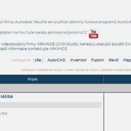
 firmy Autodesk. Naučte se využívat všechny funkce programů AutoCAD, Inv
najdete i na YouTube kanálu
@ArkanceSystemsCZ
.
í videosoubory firmy ARKANCE (CAD Studio, Xanadu) ukazující použítí CAD
 další informace
kontaktujte ARKANCE
.
Kategorie: [
vše
] •
AutoCAD
•
Inventor
•
Fusion
•
Revit
•
Ma
Následující videosekvence jsou v plném rozlišení a mohou vyžadovat screen-cap
Popis
 těžiště
x768
.