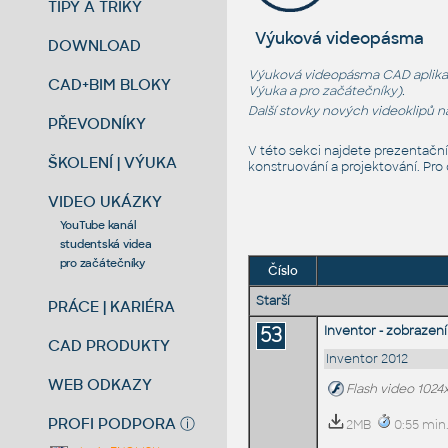
TIPY A TRIKY
Výuková videopásma
DOWNLOAD
Výuková videopásma CAD aplikací
CAD+BIM BLOKY
Výuka
a
pro začátečníky
).
Další stovky nových videoklipů 
PŘEVODNÍKY
V této sekci najdete prezentačn
ŠKOLENÍ | VÝUKA
konstruování a projektování. Pro
VIDEO UKÁZKY
YouTube kanál
studentská videa
pro začátečníky
Číslo
Starší
PRÁCE | KARIÉRA
53
Inventor - zobrazení
CAD PRODUKTY
Inventor 2012
WEB ODKAZY
Flash video 1024
PROFI PODPORA
ⓘ
2MB
0:55 min