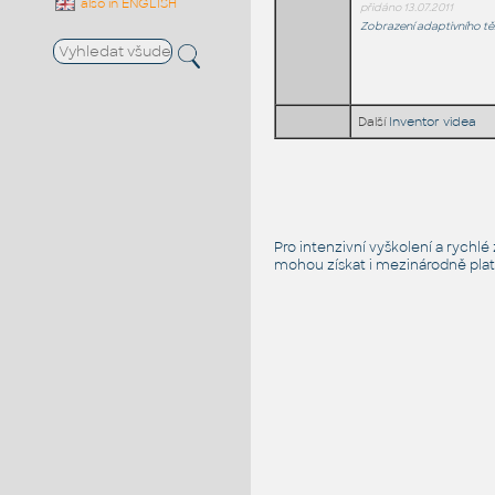
also in ENGLISH
přidáno 13.07.2011
Zobrazení adaptivního těž
Další
Inventor videa
Pro intenzivní vyškolení a rychl
mohou získat i mezinárodně platn