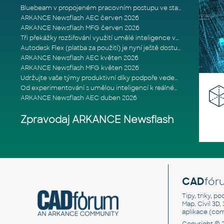
Bluebeam v propojeném pracovním postupu ve stavebnictví: Proč je int
ARKANCE Newsflash AEC červen 2026
ARKANCE Newsflash MFG červen 2026
Tři překážky rozšiřování využití umělé inteligence ve stavebním prům
Autodesk Flex (platba za použití) je nyní ještě dostupnější
ARKANCE Newsflash AEC květen 2026
ARKANCE Newsflash MFG květen 2026
Udržujte vaše týmy produktivní díky podpoře vedené odborníky
Od experimentování s umělou inteligencí k reálnému dopadu na podniká
ARKANCE Newsflash AEC duben 2026
Zpravodaj ARKANCE Newsflash
CAD
fór
Tipy, triky, p
Map, Civil 3D,
aplikace (co