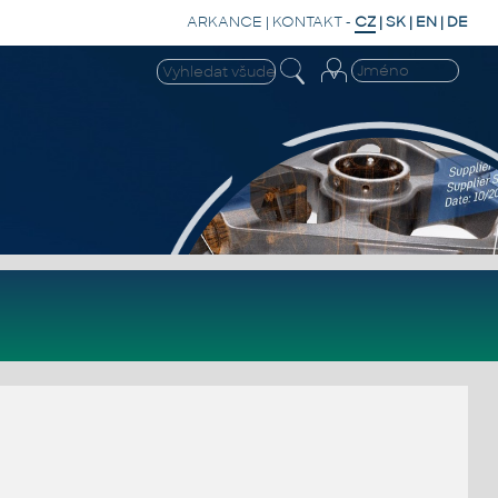
ARKANCE
|
KONTAKT
-
CZ
|
SK
|
EN
|
DE