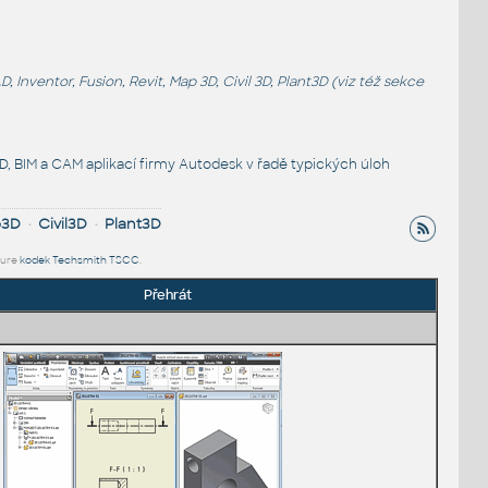
entor, Fusion, Revit, Map 3D, Civil 3D, Plant3D (viz též sekce
, BIM a CAM aplikací firmy Autodesk v řadě typických úloh
p3D
•
Civil3D
•
Plant3D
ture
kodek Techsmith TSCC
.
Přehrát