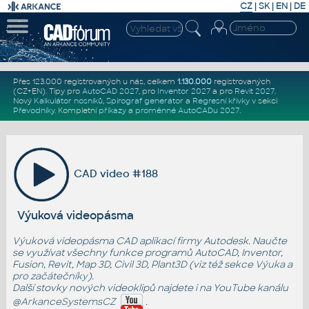
CZ
|
SK
|
EN
|
DE
Přes 123.000 registrovaných u nás, celkem
1.130.000
registrovaných
(CZ+EN)
. Tipy pro
AutoCAD 2027
, pro
Inventor 2027
a pro
Revit 2027
.
Nový
Kalkulátor nosníků
,
Spirograf generátor
a
Regresní křivky
v sekci
Převodníky
.
Kompletní
příkazy
a
proměnné AutoCADu 2027
.
CAD video #188
Výuková videopásma
Výuková videopásma CAD aplikací firmy Autodesk. Naučte
se využívat všechny funkce programů AutoCAD, Inventor,
Fusion, Revit, Map 3D, Civil 3D, Plant3D (viz též sekce
Výuka
a
pro začátečníky
).
Další stovky nových videoklipů najdete i na YouTube kanálu
@ArkanceSystemsCZ
.