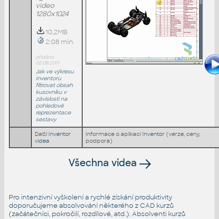
video
1280x1024
10,2MB
2:08 min.
přidáno
02.08.2011
Jak ve výkresu
Inventoru
filtrovat obsah
kusovníku v
závislosti na
pohledové
reprezentace
sestavy
Další
Inventor
Informace o aplikaci
Inventor
(verze, ceny,
videa
podpora)
Všechna videa
Pro intenzivní vyškolení a rychlé získání produktivity
doporučujeme absolvování některého z CAD kurzů
(začátečníci, pokročilí, rozdílové, atd.). Absolventi kurzů