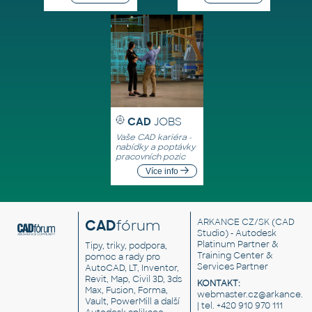
CAD
JOBS
Vaše CAD kariéra -
nabídky a poptávky
pracovních pozic
Více info
CAD
fórum
ARKANCE CZ/SK
(CAD
Studio) - Autodesk
Platinum Partner &
Tipy, triky, podpora,
Training Center &
pomoc a rady pro
Services Partner
AutoCAD, LT, Inventor,
Revit, Map, Civil 3D, 3ds
KONTAKT:
Max, Fusion, Forma,
webmaster.cz@arkance.w
Vault, PowerMill a další
| tel. +420 910 970 111