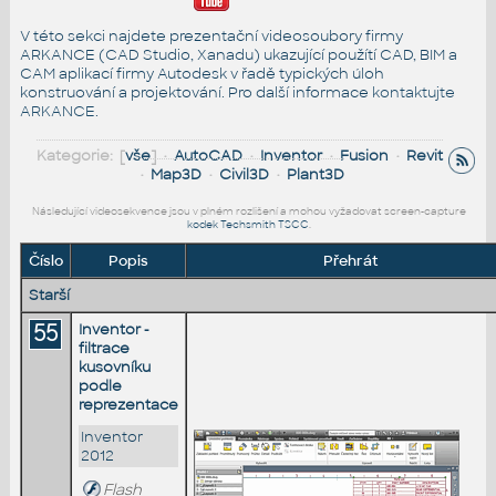
V této sekci najdete prezentační videosoubory firmy
ARKANCE (CAD Studio, Xanadu) ukazující použítí CAD, BIM a
CAM aplikací firmy Autodesk v řadě typických úloh
konstruování a projektování. Pro další informace
kontaktujte
ARKANCE
.
Kategorie: [
vše
] •
AutoCAD
•
Inventor
•
Fusion
•
Revit
•
Map3D
•
Civil3D
•
Plant3D
Následující videosekvence jsou v plném rozlišení a mohou vyžadovat screen-capture
kodek Techsmith TSCC
.
Číslo
Popis
Přehrát
Starší
55
Inventor -
filtrace
kusovníku
podle
reprezentace
Inventor
2012
Flash