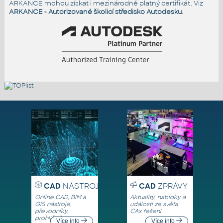
ARKANCE mohou získat i mezinárodně platný certifikát. Viz
ARKANCE - Autorizované školicí středisko Autodesku
.
CAD
NÁSTROJE
CAD
ZPRÁVY
Online CAD, BIM a
Aktuality, nabídky a
GIS nástroje,
události ze světa
převodníky,
CAx řešení
prohlížeče
Více info
Více info