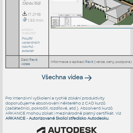
1364x768
17,2MB
1:33 min.
přidáno
11.06.2007
Použití
variantních
návrhů -
exteriér
Další
Revit
Informace o aplikaci
Revit
(verze, ceny, podpora)
videa
Všechna videa
Pro intenzivní vyškolení a rychlé získání produktivity
doporučujeme absolvování některého z CAD kurzů
(začátečníci, pokročilí, rozdílové, atd.). Absolventi kurzů
ARKANCE mohou získat i mezinárodně platný certifikát. Viz
ARKANCE - Autorizované školicí středisko Autodesku
.