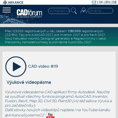
CZ
|
SK
|
EN
|
DE
Přes 123.000 registrovaných u nás, celkem
1.130.000
registrovaných
(CZ+EN)
. Tipy pro
AutoCAD 2027
, pro
Inventor 2027
a pro
Revit 2027
.
Nový
Kalkulátor nosníků
,
Spirograf generátor
a
Regresní křivky
v sekci
Převodníky
.
Kompletní
příkazy
a
proměnné AutoCADu 2027
.
CAD video #19
Výuková videopásma
Výuková videopásma CAD aplikací firmy Autodesk. Naučte
se využívat všechny funkce programů AutoCAD, Inventor,
Fusion, Revit, Map 3D, Civil 3D, Plant3D (viz též sekce
Výuka
a
pro začátečníky
).
Další stovky nových videoklipů najdete i na YouTube kanálu
@ArkanceSystemsCZ
.