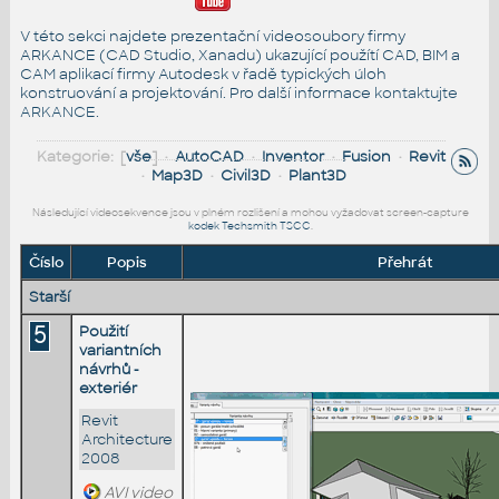
V této sekci najdete prezentační videosoubory firmy
ARKANCE (CAD Studio, Xanadu) ukazující použítí CAD, BIM a
CAM aplikací firmy Autodesk v řadě typických úloh
konstruování a projektování. Pro další informace
kontaktujte
ARKANCE
.
Kategorie: [
vše
] •
AutoCAD
•
Inventor
•
Fusion
•
Revit
•
Map3D
•
Civil3D
•
Plant3D
Následující videosekvence jsou v plném rozlišení a mohou vyžadovat screen-capture
kodek Techsmith TSCC
.
Číslo
Popis
Přehrát
Starší
5
Použití
variantních
návrhů -
exteriér
Revit
Architecture
2008
AVI video