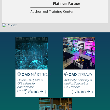
CAD
NÁSTROJE
CAD
ZPRÁVY
Online CAD, BIM a
Aktuality, nabídky a
GIS nástroje,
události ze světa
převodníky,
CAx řešení
prohlížeče
Více info
Více info