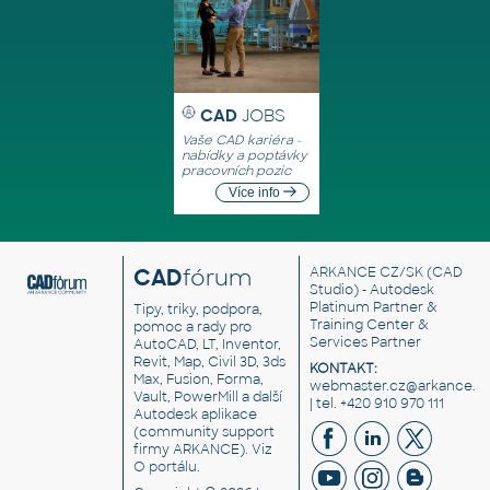
CAD
JOBS
Vaše CAD kariéra -
nabídky a poptávky
pracovních pozic
Více info
CAD
fórum
ARKANCE CZ/SK
(CAD
Studio) - Autodesk
Platinum Partner &
Tipy, triky, podpora,
Training Center &
pomoc a rady pro
Services Partner
AutoCAD, LT, Inventor,
Revit, Map, Civil 3D, 3ds
KONTAKT:
Max, Fusion, Forma,
webmaster.cz@arkance.w
Vault, PowerMill a další
| tel. +420 910 970 111
Autodesk aplikace
(community support
firmy ARKANCE). Viz
O portálu
.