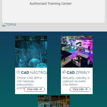
CAD
NÁSTROJE
CAD
ZPRÁVY
Online CAD, BIM a
Aktuality, nabídky a
GIS nástroje,
události ze světa
převodníky,
CAx řešení
prohlížeče
Více info
Více info