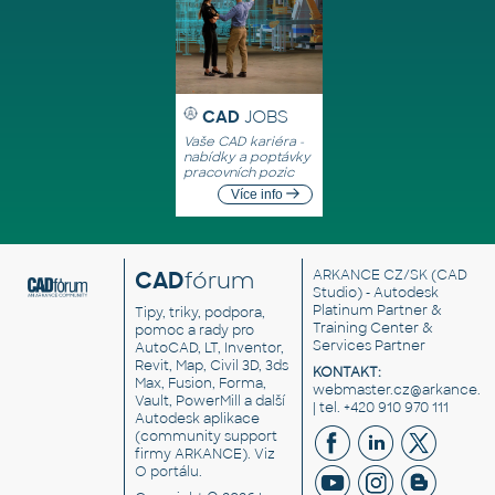
CAD
JOBS
Vaše CAD kariéra -
nabídky a poptávky
pracovních pozic
Více info
CAD
fórum
ARKANCE CZ/SK
(CAD
Studio) - Autodesk
Platinum Partner &
Tipy, triky, podpora,
Training Center &
pomoc a rady pro
Services Partner
AutoCAD, LT, Inventor,
Revit, Map, Civil 3D, 3ds
KONTAKT:
Max, Fusion, Forma,
webmaster.cz@arkance.w
Vault, PowerMill a další
| tel. +420 910 970 111
Autodesk aplikace
(community support
firmy ARKANCE). Viz
O portálu
.