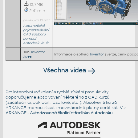
12,7MB
2:41 min.
přidáno 05.10.2011
Automatické
pojmenovávání
CAD souborů
pomocí
Autodesk Vault
Další
Inventor
Informace o aplikaci
Inventor
(verze, ceny, podp
videa
Všechna videa
Pro intenzivní vyškolení a rychlé získání produktivity
doporučujeme absolvování některého z CAD kurzů
(začátečníci, pokročilí, rozdílové, atd.). Absolventi kurzů
ARKANCE mohou získat i mezinárodně platný certifikát. Viz
ARKANCE - Autorizované školicí středisko Autodesku
.