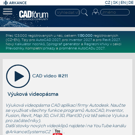
CZ
|
SK
|
EN
|
DE
Přes 123.000 registrovaných u nás, celkem
1.130.000
registrovaných
(CZ+EN)
. Tipy pro
AutoCAD 2027
, pro
Inventor 2027
a pro
Revit 2027
.
Nový
Kalkulátor nosníků
,
Spirograf generátor
a
Regresní křivky
v sekci
Převodníky
.
Kompletní
příkazy
a
proměnné AutoCADu 2027
.
CAD video #211
Výuková videopásma
Výuková videopásma CAD aplikací firmy Autodesk. Naučte
se využívat všechny funkce programů AutoCAD, Inventor,
Fusion, Revit, Map 3D, Civil 3D, Plant3D (viz též sekce
Výuka
a
pro začátečníky
).
Další stovky nových videoklipů najdete i na YouTube kanálu
@ArkanceSystemsCZ
.