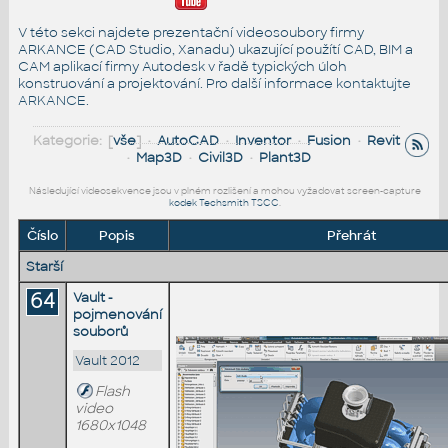
V této sekci najdete prezentační videosoubory firmy
ARKANCE (CAD Studio, Xanadu) ukazující použítí CAD, BIM a
CAM aplikací firmy Autodesk v řadě typických úloh
konstruování a projektování. Pro další informace
kontaktujte
ARKANCE
.
Kategorie: [
vše
] •
AutoCAD
•
Inventor
•
Fusion
•
Revit
•
Map3D
•
Civil3D
•
Plant3D
Následující videosekvence jsou v plném rozlišení a mohou vyžadovat screen-capture
kodek Techsmith TSCC
.
Číslo
Popis
Přehrát
Starší
64
Vault -
pojmenování
souborů
Vault 2012
Flash
video
1680x1048