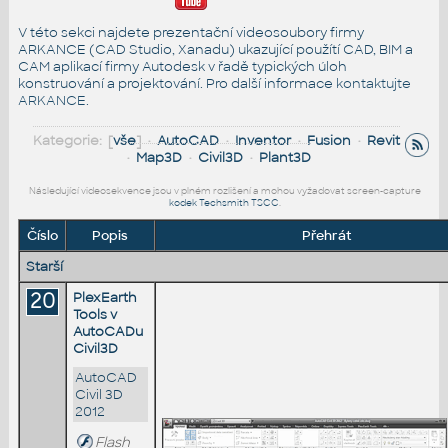
V této sekci najdete prezentační videosoubory firmy
ARKANCE (CAD Studio, Xanadu) ukazující použítí CAD, BIM a
CAM aplikací firmy Autodesk v řadě typických úloh
konstruování a projektování. Pro další informace
kontaktujte
ARKANCE
.
Kategorie: [
vše
] •
AutoCAD
•
Inventor
•
Fusion
•
Revit
•
Map3D
•
Civil3D
•
Plant3D
Následující videosekvence jsou v plném rozlišení a mohou vyžadovat screen-capture
kodek Techsmith TSCC
.
Číslo
Popis
Přehrát
Starší
20
PlexEarth
Tools v
AutoCADu
Civil3D
AutoCAD
Civil 3D
2012
Flash