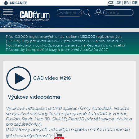
CZ
|
SK
|
EN
|
DE
Přes 123.000 registrovaných u nás, celkem
1.130.000
registrovaných
(CZ+EN)
. Tipy pro
AutoCAD 2027
, pro
Inventor 2027
a pro
Revit 2027
.
Nový
Kalkulátor nosníků
,
Spirograf generátor
a
Regresní křivky
v sekci
Převodníky
.
Kompletní
příkazy
a
proměnné AutoCADu 2027
.
CAD video #216
Výuková videopásma
Výuková videopásma CAD aplikací firmy Autodesk. Naučte
se využívat všechny funkce programů AutoCAD, Inventor,
Fusion, Revit, Map 3D, Civil 3D, Plant3D (viz též sekce
Výuka
a
pro začátečníky
).
Další stovky nových videoklipů najdete i na YouTube kanálu
@ArkanceSystemsCZ
.