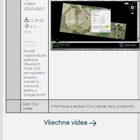
video
1280x860
12,8MB
4:11
min.
přidáno
07.11.2011
Použití
nadstavbové
aplikace
Plex.Earth
Tools V2.5
pro načetení
skupiny
snímků a
vrstevnic
terénu z
Google Earth
Další
Civil
Informace o aplikaci
Civil
(verze, ceny, podpora)
videa
Všechna videa