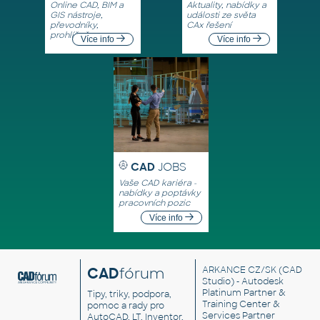
Online CAD, BIM a
Aktuality, nabídky a
GIS nástroje,
události ze světa
převodníky,
CAx řešení
prohlížeče
Více info
Více info
CAD
JOBS
Vaše CAD kariéra -
nabídky a poptávky
pracovních pozic
Více info
CAD
fórum
ARKANCE CZ/SK
(CAD
Studio) - Autodesk
Platinum Partner &
Tipy, triky, podpora,
Training Center &
pomoc a rady pro
Services Partner
AutoCAD, LT, Inventor,