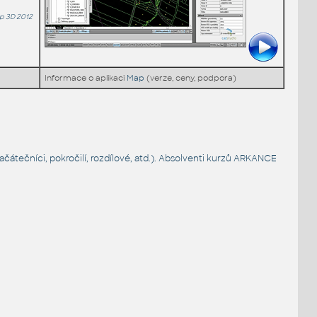
p 3D 2012
Informace o aplikaci
Map
(verze, ceny, podpora)
čátečníci, pokročilí, rozdílové, atd.). Absolventi kurzů ARKANCE