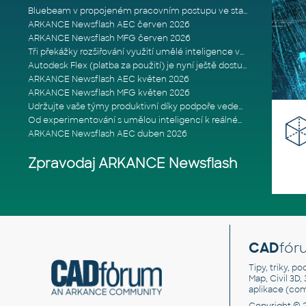
Bluebeam v propojeném pracovním postupu ve stavebnictví: Proč je int
ARKANCE Newsflash AEC červen 2026
ARKANCE Newsflash MFG červen 2026
Tři překážky rozšiřování využití umělé inteligence ve stavebním prům
Autodesk Flex (platba za použití) je nyní ještě dostupnější
ARKANCE Newsflash AEC květen 2026
ARKANCE Newsflash MFG květen 2026
Udržujte vaše týmy produktivní díky podpoře vedené odborníky
Od experimentování s umělou inteligencí k reálnému dopadu na podniká
ARKANCE Newsflash AEC duben 2026
Zpravodaj ARKANCE Newsflash
CAD
fór
Tipy, triky, p
Map, Civil 3D,
aplikace (co