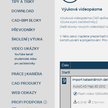
TIPY A TRIKY
Výuková videopásma
DOWNLOAD
Výuková videopásma CAD aplikací
CAD+BIM BLOKY
Výuka
a
pro začátečníky
).
Další stovky nových videoklipů 
PŘEVODNÍKY
V této sekci najdete prezentačn
ŠKOLENÍ | VÝUKA
konstruování a projektování. Pro
VIDEO UKÁZKY
YouTube kanál
studentská videa
pro začátečníky
Číslo
Starší
PRÁCE | KARIÉRA
9
Import katastrálních d
CAD PRODUKTY
AutoCAD Map 3D 2012
WEB ODKAZY
Flash video 1280x86
PROFI PODPORA
ⓘ
8,3MB
2:54 min.