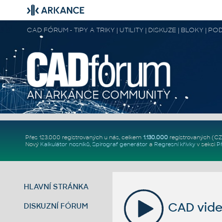
CAD FÓRUM - TIPY A TRIKY | UTILITY | DISKUZE | BLOKY |
Přes 123.000 registrovaných u nás, celkem
1.130.000
registrovaných (C
Nový
Kalkulátor nosníků
,
Spirograf generátor
a
Regresní křivky
v sekci
P
HLAVNÍ STRÁNKA
CAD vide
DISKUZNÍ FÓRUM