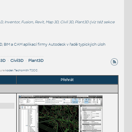
entor, Fusion, Revit, Map 3D, Civil 3D, Plant3D (viz též sekce
, BIM a CAM aplikací firmy Autodesk v řadě typických úloh
p3D
•
Civil3D
•
Plant3D
ture
kodek Techsmith TSCC
.
Přehrát