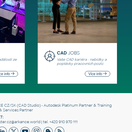
CAD
JOBS
události ze
Vaše CAD kariéra - nabídky a
poptávky pracovních pozic
ce info
Více info
E CZ/SK
(CAD Studio) - Autodesk Platinum Partner & Training
& Services Partner
T:
er.cz@arkance.world | tel. +420 910 970 111