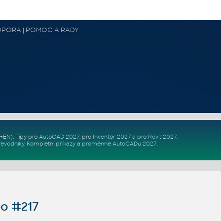
 PODPORA | POMOC A RADY
Z+EN)
. Tipy pro
AutoCAD 2027
, pro
Inventor 2027
a pro
Revit 2027
.
řevodníky
.
Kompletní
příkazy
a
proměnné AutoCADu 2027
.
o #217