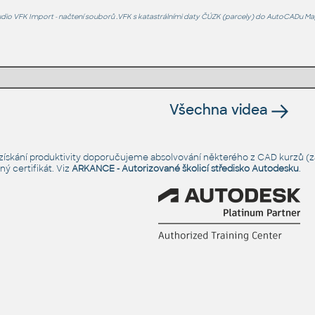
io VFK Import - načtení souborů .VFK s katastrálními daty ČÚZK (parcely) do AutoCADu Ma
Všechna videa
é získání produktivity doporučujeme absolvování některého z CAD kurzů (za
ý certifikát. Viz
ARKANCE - Autorizované školicí středisko Autodesku
.