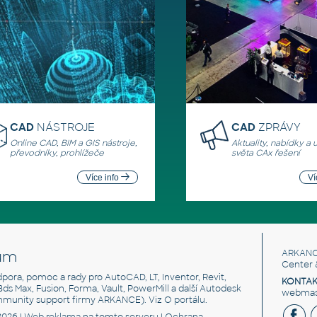
CAD
NÁSTROJE
CAD
ZPRÁVY
Online CAD, BIM a GIS nástroje,
Aktuality, nabídky a 
převodníky, prohlížeče
světa CAx řešení
Více info
Ví
um
ARKANC
Center 
odpora, pomoc a rady pro AutoCAD, LT, Inventor, Revit,
KONTAK
 3ds Max, Fusion, Forma, Vault, PowerMill a další Autodesk
webmast
mmunity support firmy ARKANCE). Viz
O portálu
.