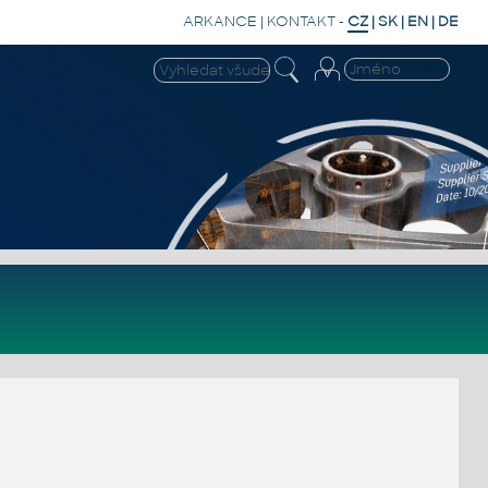
ARKANCE
|
KONTAKT
-
CZ
|
SK
|
EN
|
DE