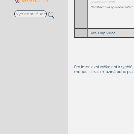
also in ENGLISH
přidáno 07.11.2011
Nadstavbová aplikace CADstud
Další
Map videa
Pro intenzivní vyškolení a rychl
mohou získat i mezinárodně platn