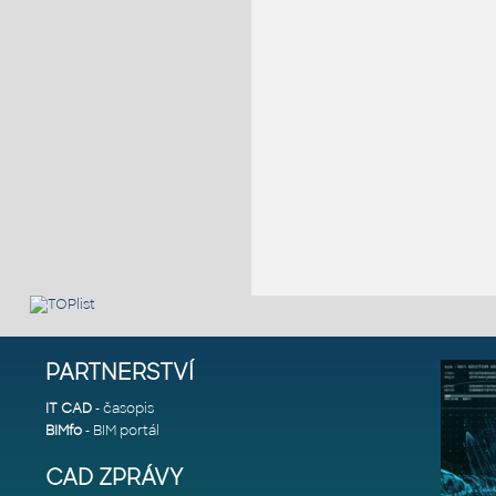
PARTNERSTVÍ
IT CAD
- časopis
BIMfo
- BIM portál
CAD ZPRÁVY