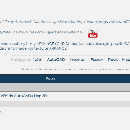
 firmy Autodesk. Naučte se využívat všechny funkce programů AutoCAD, Inv
najdete i na YouTube kanálu
@ArkanceSystemsCZ
.
í videosoubory firmy ARKANCE (CAD Studio, Xanadu) ukazující použítí CAD
 další informace
kontaktujte ARKANCE
.
Kategorie: [
vše
] •
AutoCAD
•
Inventor
•
Fusion
•
Revit
•
Ma
Následující videosekvence jsou v plném rozlišení a mohou vyžadovat screen-cap
Popis
at VFK do AutoCADu Map 3D
0