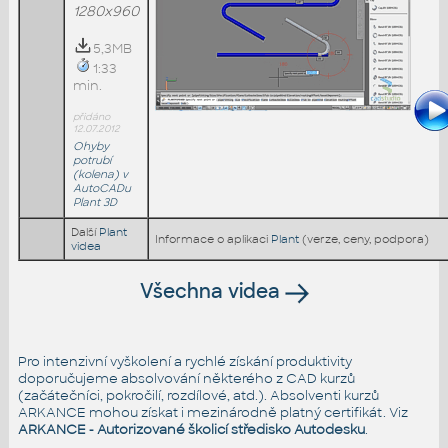
1280x960
5,3MB
1:33
min.
přidáno
12.07.2012
Ohyby
potrubí
(kolena) v
AutoCADu
Plant 3D
Další
Plant
Informace o aplikaci
Plant
(verze, ceny, podpora)
videa
Všechna videa
Pro intenzivní vyškolení a rychlé získání produktivity
doporučujeme absolvování některého z CAD kurzů
(začátečníci, pokročilí, rozdílové, atd.). Absolventi kurzů
ARKANCE mohou získat i mezinárodně platný certifikát. Viz
ARKANCE - Autorizované školicí středisko Autodesku
.