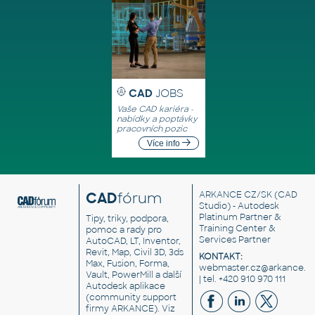
CAD
JOBS
Vaše CAD kariéra -
nabídky a poptávky
pracovních pozic
Více info
CAD
fórum
ARKANCE CZ/SK
(CAD
Studio) - Autodesk
Platinum Partner &
Tipy, triky, podpora,
Training Center &
pomoc a rady pro
Services Partner
AutoCAD, LT, Inventor,
Revit, Map, Civil 3D, 3ds
KONTAKT:
Max, Fusion, Forma,
webmaster.cz@arkance.w
Vault, PowerMill a další
| tel. +420 910 970 111
Autodesk aplikace
(community support
firmy ARKANCE). Viz