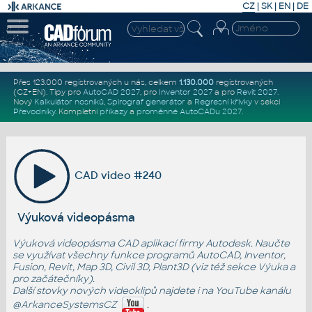
CZ
|
SK
|
EN
|
DE
Přes 123.000 registrovaných u nás, celkem
1.130.000
registrovaných
(CZ+EN)
. Tipy pro
AutoCAD 2027
, pro
Inventor 2027
a pro
Revit 2027
.
Nový
Kalkulátor nosníků
,
Spirograf generátor
a
Regresní křivky
v sekci
Převodníky
.
Kompletní
příkazy
a
proměnné AutoCADu 2027
.
CAD video #240
Výuková videopásma
Výuková videopásma CAD aplikací firmy Autodesk. Naučte
se využívat všechny funkce programů AutoCAD, Inventor,
Fusion, Revit, Map 3D, Civil 3D, Plant3D (viz též sekce
Výuka
a
pro začátečníky
).
Další stovky nových videoklipů najdete i na YouTube kanálu
@ArkanceSystemsCZ
.