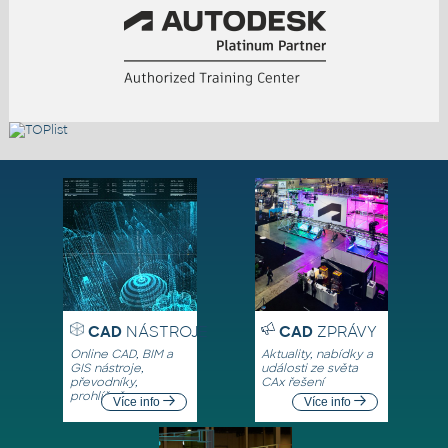
CAD
NÁSTROJE
CAD
ZPRÁVY
Online CAD, BIM a
Aktuality, nabídky a
GIS nástroje,
události ze světa
převodníky,
CAx řešení
prohlížeče
Více info
Více info