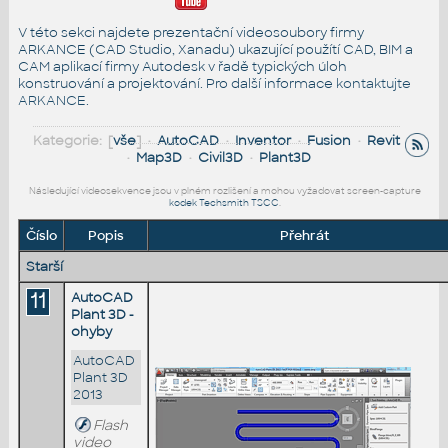
V této sekci najdete prezentační videosoubory firmy
ARKANCE (CAD Studio, Xanadu) ukazující použítí CAD, BIM a
CAM aplikací firmy Autodesk v řadě typických úloh
konstruování a projektování. Pro další informace
kontaktujte
ARKANCE
.
Kategorie: [
vše
] •
AutoCAD
•
Inventor
•
Fusion
•
Revit
•
Map3D
•
Civil3D
•
Plant3D
Následující videosekvence jsou v plném rozlišení a mohou vyžadovat screen-capture
kodek Techsmith TSCC
.
Číslo
Popis
Přehrát
Starší
11
AutoCAD
Plant 3D -
ohyby
AutoCAD
Plant 3D
2013
Flash
video