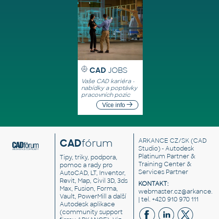
CAD
JOBS
Vaše CAD kariéra -
nabídky a poptávky
pracovních pozic
Více info
CAD
fórum
ARKANCE CZ/SK
(CAD
Studio) - Autodesk
Platinum Partner &
Tipy, triky, podpora,
Training Center &
pomoc a rady pro
Services Partner
AutoCAD, LT, Inventor,
Revit, Map, Civil 3D, 3ds
KONTAKT:
Max, Fusion, Forma,
webmaster.cz@arkance.w
Vault, PowerMill a další
| tel. +420 910 970 111
Autodesk aplikace
(community support