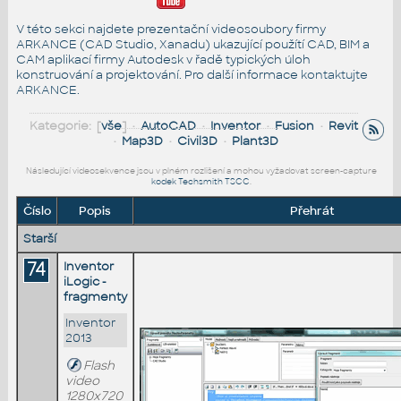
V této sekci najdete prezentační videosoubory firmy
ARKANCE (CAD Studio, Xanadu) ukazující použítí CAD, BIM a
CAM aplikací firmy Autodesk v řadě typických úloh
konstruování a projektování. Pro další informace
kontaktujte
ARKANCE
.
Kategorie: [
vše
] •
AutoCAD
•
Inventor
•
Fusion
•
Revit
•
Map3D
•
Civil3D
•
Plant3D
Následující videosekvence jsou v plném rozlišení a mohou vyžadovat screen-capture
kodek Techsmith TSCC
.
Číslo
Popis
Přehrát
Starší
74
Inventor
iLogic -
fragmenty
Inventor
2013
Flash
video
1280x720