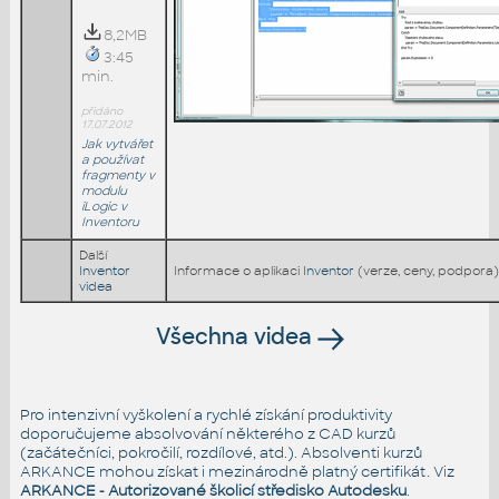
8,2MB
3:45
min.
přidáno
17.07.2012
Jak vytvářet
a používat
fragmenty v
modulu
iLogic v
Inventoru
Další
Inventor
Informace o aplikaci
Inventor
(verze, ceny, podpora)
videa
Všechna videa
Pro intenzivní vyškolení a rychlé získání produktivity
doporučujeme absolvování některého z CAD kurzů
(začátečníci, pokročilí, rozdílové, atd.). Absolventi kurzů
ARKANCE mohou získat i mezinárodně platný certifikát. Viz
ARKANCE - Autorizované školicí středisko Autodesku
.