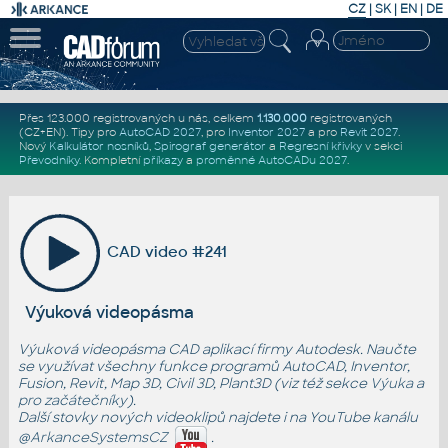
CZ
|
SK
|
EN
|
DE
Přes 123.000 registrovaných u nás, celkem
1.130.000
registrovaných
(CZ+EN)
. Tipy pro
AutoCAD 2027
, pro
Inventor 2027
a pro
Revit 2027
.
Nový
Kalkulátor nosníků
,
Spirograf generátor
a
Regresní křivky
v sekci
Převodníky
.
Kompletní
příkazy
a
proměnné AutoCADu 2027
.
CAD video #241
Výuková videopásma
Výuková videopásma CAD aplikací firmy Autodesk. Naučte
se využívat všechny funkce programů AutoCAD, Inventor,
Fusion, Revit, Map 3D, Civil 3D, Plant3D (viz též sekce
Výuka
a
pro začátečníky
).
Další stovky nových videoklipů najdete i na YouTube kanálu
@ArkanceSystemsCZ
.