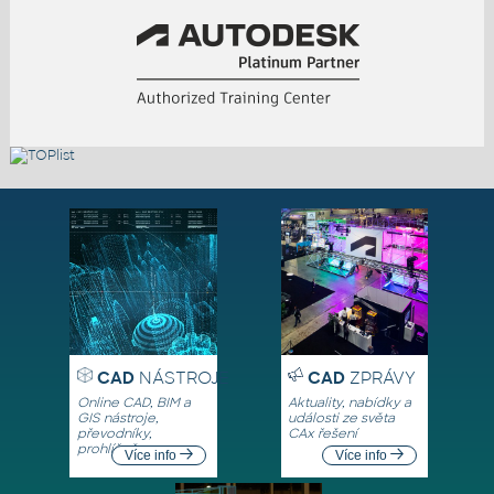
CAD
NÁSTROJE
CAD
ZPRÁVY
Online CAD, BIM a
Aktuality, nabídky a
GIS nástroje,
události ze světa
převodníky,
CAx řešení
prohlížeče
Více info
Více info