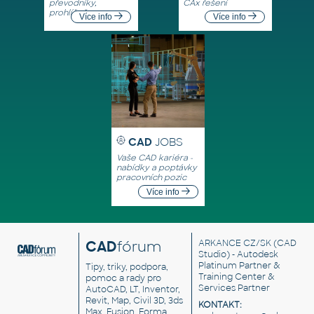
převodníky,
CAx řešení
prohlížeče
Více info
Více info
CAD
JOBS
Vaše CAD kariéra -
nabídky a poptávky
pracovních pozic
Více info
CAD
fórum
ARKANCE CZ/SK
(CAD
Studio) - Autodesk
Platinum Partner &
Tipy, triky, podpora,
Training Center &
pomoc a rady pro
Services Partner
AutoCAD, LT, Inventor,
Revit, Map, Civil 3D, 3ds
KONTAKT:
Max, Fusion, Forma,