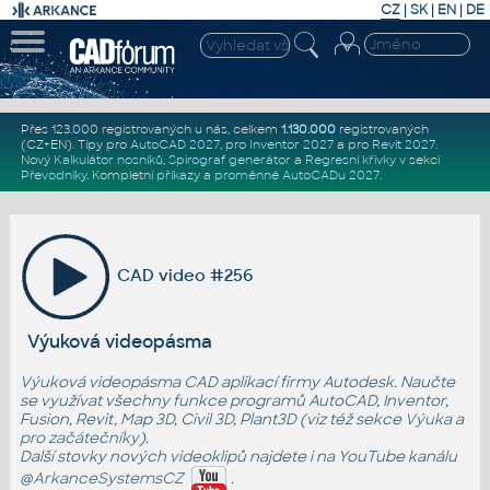
CZ
|
SK
|
EN
|
DE
Přes 123.000 registrovaných u nás, celkem
1.130.000
registrovaných
(CZ+EN)
. Tipy pro
AutoCAD 2027
, pro
Inventor 2027
a pro
Revit 2027
.
Nový
Kalkulátor nosníků
,
Spirograf generátor
a
Regresní křivky
v sekci
Převodníky
.
Kompletní
příkazy
a
proměnné AutoCADu 2027
.
CAD video #256
Výuková videopásma
Výuková videopásma CAD aplikací firmy Autodesk. Naučte
se využívat všechny funkce programů AutoCAD, Inventor,
Fusion, Revit, Map 3D, Civil 3D, Plant3D (viz též sekce
Výuka
a
pro začátečníky
).
Další stovky nových videoklipů najdete i na YouTube kanálu
@ArkanceSystemsCZ
.