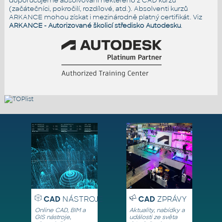
doporučujeme absolvování některého z CAD kurzů
(začátečníci, pokročilí, rozdílové, atd.). Absolventi kurzů
ARKANCE mohou získat i mezinárodně platný certifikát. Viz
ARKANCE - Autorizované školicí středisko Autodesku
.
CAD
NÁSTROJE
CAD
ZPRÁVY
Online CAD, BIM a
Aktuality, nabídky a
GIS nástroje,
události ze světa