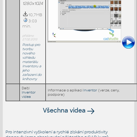
1280x1024
10,7MB
3:03
min.
přidáno
27.02.2013
Postup pro
tvorbu
nového
vzhledu
materiálu
Inventoru a
jeho
zařazení do
knihovny
Další
Informace o aplikaci
Inventor
(verze, ceny,
Inventor
podpora)
videa
Všechna videa
Pro intenzivní vyškolení a rychlé získání produktivity