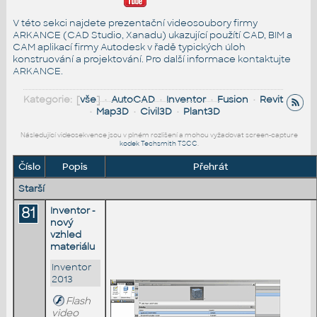
V této sekci najdete prezentační videosoubory firmy
ARKANCE (CAD Studio, Xanadu) ukazující použítí CAD, BIM a
CAM aplikací firmy Autodesk v řadě typických úloh
konstruování a projektování. Pro další informace
kontaktujte
ARKANCE
.
Kategorie: [
vše
] •
AutoCAD
•
Inventor
•
Fusion
•
Revit
•
Map3D
•
Civil3D
•
Plant3D
Následující videosekvence jsou v plném rozlišení a mohou vyžadovat screen-capture
kodek Techsmith TSCC
.
Číslo
Popis
Přehrát
Starší
81
Inventor -
nový
vzhled
materiálu
Inventor
2013
Flash
video