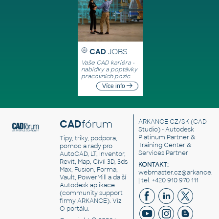
CAD
JOBS
Vaše CAD kariéra -
nabídky a poptávky
pracovních pozic
Více info
CAD
fórum
ARKANCE CZ/SK
(CAD
Studio) - Autodesk
Platinum Partner &
Tipy, triky, podpora,
Training Center &
pomoc a rady pro
Services Partner
AutoCAD, LT, Inventor,
Revit, Map, Civil 3D, 3ds
KONTAKT:
Max, Fusion, Forma,
webmaster.cz@arkance.w
Vault, PowerMill a další
| tel. +420 910 970 111
Autodesk aplikace
(community support
firmy ARKANCE). Viz
O portálu
.