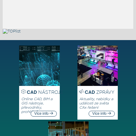
CAD
NÁSTROJE
CAD
ZPRÁVY
Online CAD, BIM a
Aktuality, nabídky a
GIS nástroje,
události ze světa
převodníky,
CAx řešení
prohlížeče
Více info
Více info