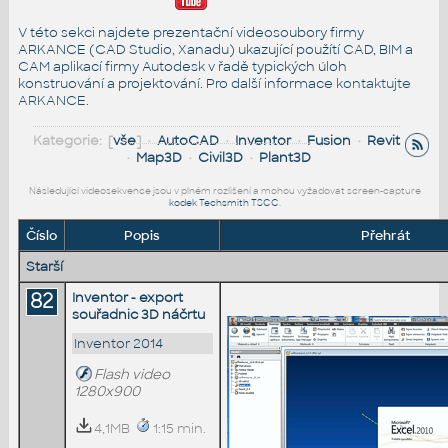
V této sekci najdete prezentační videosoubory firmy
ARKANCE (CAD Studio, Xanadu) ukazující použítí CAD, BIM a
CAM aplikací firmy Autodesk v řadě typických úloh
konstruování a projektování. Pro další informace
kontaktujte
ARKANCE
.
Kategorie: [
vše
] •
AutoCAD
•
Inventor
•
Fusion
•
Revit
•
Map3D
•
Civil3D
•
Plant3D
Následující videosekvence jsou v plném rozlišení a mohou vyžadovat screen-capture
kodek Techsmith TSCC
.
Číslo
Popis
Přehrát
Starší
82
Inventor - export
souřadnic 3D náčrtu
Inventor 2014
Flash video
1280x900
4,1MB
1:15 min.