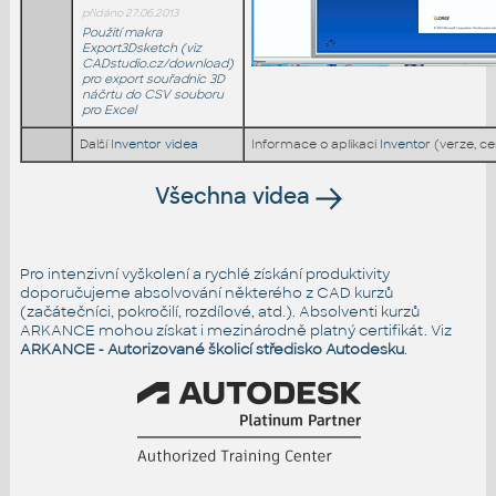
přidáno 27.06.2013
Použití makra
Export3Dsketch (viz
CADstudio.cz/download)
pro export souřadnic 3D
náčrtu do CSV souboru
pro Excel
Další
Inventor videa
Informace o aplikaci
Inventor
(verze, c
Všechna videa
Pro intenzivní vyškolení a rychlé získání produktivity
doporučujeme absolvování některého z CAD kurzů
(začátečníci, pokročilí, rozdílové, atd.). Absolventi kurzů
ARKANCE mohou získat i mezinárodně platný certifikát. Viz
ARKANCE - Autorizované školicí středisko Autodesku
.