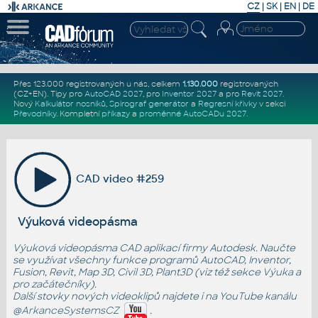
CZ
|
SK
|
EN
|
DE
Přes 123.000 registrovaných u nás, celkem
1.130.000
registrovaných
(CZ+EN)
. Tipy pro
AutoCAD 2027
, pro
Inventor 2027
a pro
Revit 2027
.
Nový
Kalkulátor nosníků
,
Spirograf generátor
a
Regresní křivky
v sekci
Převodníky
.
Kompletní
příkazy
a
proměnné AutoCADu 2027
.
CAD video #259
Výuková videopásma
Výuková videopásma CAD aplikací firmy Autodesk. Naučte
se využívat všechny funkce programů AutoCAD, Inventor,
Fusion, Revit, Map 3D, Civil 3D, Plant3D (viz též sekce
Výuka
a
pro začátečníky
).
Další stovky nových videoklipů najdete i na YouTube kanálu
@ArkanceSystemsCZ
.