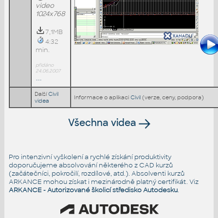
video
1024x768
7,1MB
4:32
min.
přidáno
24.06.2007
---
Další
Civil
Informace o aplikaci
Civil
(verze, ceny, podpora)
videa
Všechna videa
Pro intenzivní vyškolení a rychlé získání produktivity
doporučujeme absolvování některého z CAD kurzů
(začátečníci, pokročilí, rozdílové, atd.). Absolventi kurzů
ARKANCE mohou získat i mezinárodně platný certifikát. Viz
ARKANCE - Autorizované školicí středisko Autodesku
.