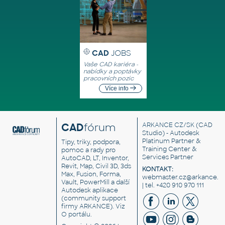
CAD
JOBS
Vaše CAD kariéra -
nabídky a poptávky
pracovních pozic
Více info
CAD
fórum
ARKANCE CZ/SK
(CAD
Studio) - Autodesk
Platinum Partner &
Tipy, triky, podpora,
Training Center &
pomoc a rady pro
Services Partner
AutoCAD, LT, Inventor,
Revit, Map, Civil 3D, 3ds
KONTAKT:
Max, Fusion, Forma,
webmaster.cz@arkance.w
Vault, PowerMill a další
| tel. +420 910 970 111
Autodesk aplikace
(community support
firmy ARKANCE). Viz
O portálu
.