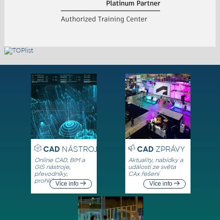
CAD
NÁSTROJE
CAD
ZPRÁVY
Online CAD, BIM a
Aktuality, nabídky a
GIS nástroje,
události ze světa
převodníky,
CAx řešení
prohlížeče
Více info
Více info