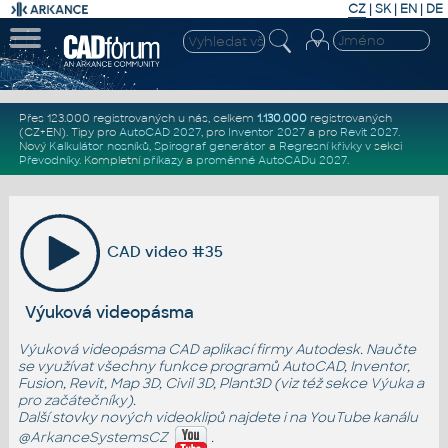
CZ
|
SK
|
EN
|
DE
Přes 123.000 registrovaných u nás, celkem
1.130.000
registrovaných
(CZ+EN)
. Tipy pro
AutoCAD 2027
, pro
Inventor 2027
a pro
Revit 2027
.
Nový
Kalkulátor nosníků
,
Spirograf generátor
a
Regresní křivky
v sekci
Převodníky
.
Kompletní
příkazy
a
proměnné AutoCADu 2027
.
CAD video #35
Výuková videopásma
Výuková videopásma CAD aplikací firmy Autodesk. Naučte
se využívat všechny funkce programů AutoCAD, Inventor,
Fusion, Revit, Map 3D, Civil 3D, Plant3D (viz též sekce
Výuka
a
pro začátečníky
).
Další stovky nových videoklipů najdete i na YouTube kanálu
@ArkanceSystemsCZ
.