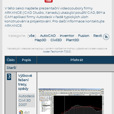
V této sekci najdete prezentační videosoubory firmy
ARKANCE (CAD Studio, Xanadu) ukazující použítí CAD, BIM a
CAM aplikací firmy Autodesk v řadě typických úloh
konstruování a projektování. Pro další informace
kontaktujte
ARKANCE
.
Kategorie: [
vše
] •
AutoCAD
•
Inventor
•
Fusion
•
Revit
•
Map3D
•
Civil3D
•
Plant3D
Následující videosekvence jsou v plném rozlišení a mohou vyžadovat screen-capture
kodek Techsmith TSCC
.
Číslo
Popis
Přehrát
Starší
3
Výškové
řešení
trasy,
spády
Autodesk
Civil 3D
2007
AVI