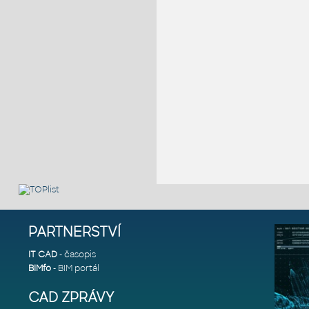
PARTNERSTVÍ
IT CAD
- časopis
BIMfo
- BIM portál
CAD ZPRÁVY