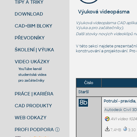
TIPY A TRIKY
Výuková videopásma
DOWNLOAD
Výuková videopásma CAD aplikací
CAD+BIM BLOKY
Výuka
a
pro začátečníky
).
Další stovky nových videoklipů 
PŘEVODNÍKY
V této sekci najdete prezentačn
ŠKOLENÍ | VÝUKA
konstruování a projektování. Pro
VIDEO UKÁZKY
YouTube kanál
studentská videa
pro začátečníky
Číslo
Starší
PRÁCE | KARIÉRA
8b
Potrubí - pravidla
CAD PRODUKTY
Autodesk Civil 3
WEB ODKAZY
AVI video 102
PROFI PODPORA
ⓘ
7,4MB
3:30