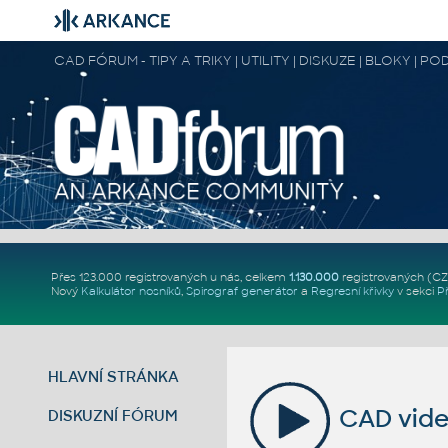
CAD FÓRUM - TIPY A TRIKY | UTILITY | DISKUZE | BLOKY |
Přes 123.000 registrovaných u nás, celkem
1.130.000
registrovaných (C
Nový
Kalkulátor nosníků
,
Spirograf generátor
a
Regresní křivky
v sekci
P
HLAVNÍ STRÁNKA
CAD vide
DISKUZNÍ FÓRUM