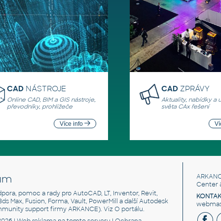
CAD
NÁSTROJE
CAD
ZPRÁVY
Online CAD, BIM a GIS nástroje,
Aktuality, nabídky a 
převodníky, prohlížeče
světa CAx řešení
Více info
Ví
um
ARKANC
Center 
odpora, pomoc a rady pro AutoCAD, LT, Inventor, Revit,
KONTAK
 3ds Max, Fusion, Forma, Vault, PowerMill a další Autodesk
webmast
mmunity support firmy ARKANCE). Viz
O portálu
.