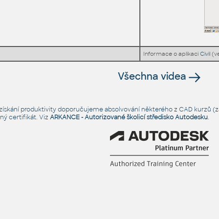
Informace o aplikaci
Civil
(ve
Všechna videa
é získání produktivity doporučujeme absolvování některého z CAD kurzů (za
ý certifikát. Viz
ARKANCE - Autorizované školicí středisko Autodesku
.