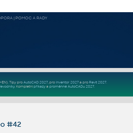
 PODPORA | POMOC A RADY
Z+EN)
. Tipy pro
AutoCAD 2027
, pro
Inventor 2027
a pro
Revit 2027
.
řevodníky
.
Kompletní
příkazy
a
proměnné AutoCADu 2027
.
o #42