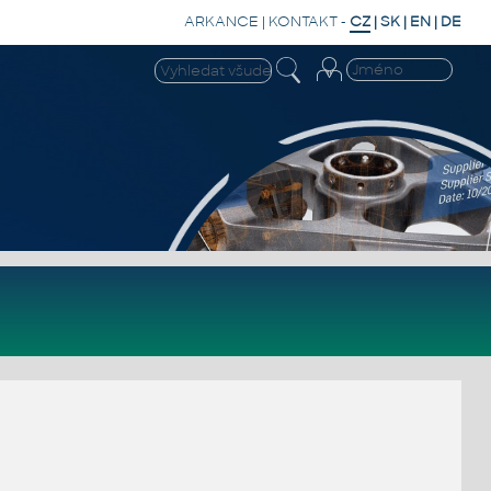
ARKANCE
|
KONTAKT
-
CZ
|
SK
|
EN
|
DE