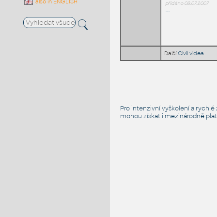
also in ENGLISH
přidáno 08.07.2007
---
Další
Civil videa
Pro intenzivní vyškolení a rychl
mohou získat i mezinárodně platn