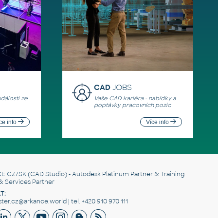
CAD
JOBS
události ze
Vaše CAD kariéra - nabídky a
poptávky pracovních pozic
ce info
Více info
E CZ/SK
(CAD Studio) - Autodesk Platinum Partner & Training
& Services Partner
T:
er.cz@arkance.world | tel. +420 910 970 111