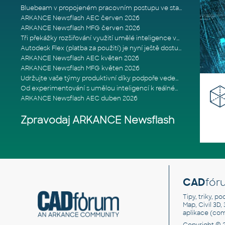
Bluebeam v propojeném pracovním postupu ve stavebnictví: Proč je int
ARKANCE Newsflash AEC červen 2026
ARKANCE Newsflash MFG červen 2026
Tři překážky rozšiřování využití umělé inteligence ve stavebním prům
Autodesk Flex (platba za použití) je nyní ještě dostupnější
ARKANCE Newsflash AEC květen 2026
ARKANCE Newsflash MFG květen 2026
Udržujte vaše týmy produktivní díky podpoře vedené odborníky
Od experimentování s umělou inteligencí k reálnému dopadu na podniká
ARKANCE Newsflash AEC duben 2026
Zpravodaj ARKANCE Newsflash
CAD
fór
Tipy, triky, p
Map, Civil 3D,
aplikace (co