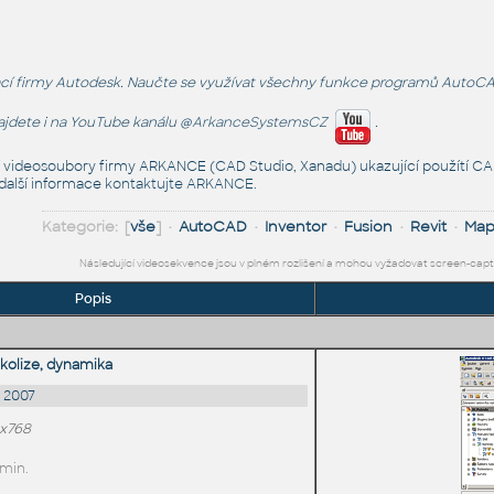
 firmy Autodesk. Naučte se využívat všechny funkce programů AutoCAD, Inv
najdete i na YouTube kanálu
@ArkanceSystemsCZ
.
í videosoubory firmy ARKANCE (CAD Studio, Xanadu) ukazující použítí CAD
 další informace
kontaktujte ARKANCE
.
Kategorie: [
vše
] •
AutoCAD
•
Inventor
•
Fusion
•
Revit
•
Ma
Následující videosekvence jsou v plném rozlišení a mohou vyžadovat screen-cap
Popis
, kolize, dynamika
D 2007
4x768
 min.