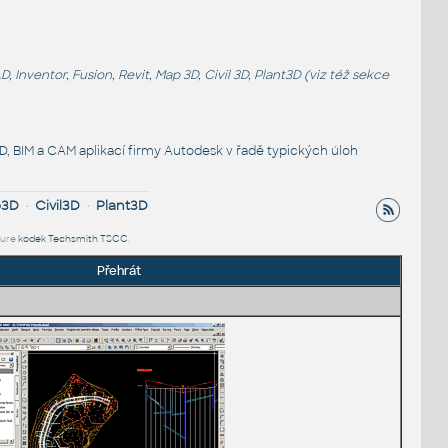
entor, Fusion, Revit, Map 3D, Civil 3D, Plant3D (viz též sekce
, BIM a CAM aplikací firmy Autodesk v řadě typických úloh
p3D
•
Civil3D
•
Plant3D
ture
kodek Techsmith TSCC
.
Přehrát