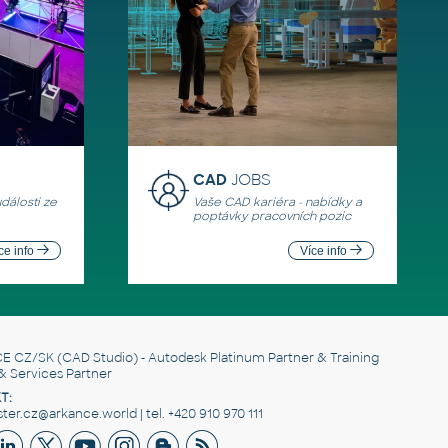
CAD
JOBS
události ze
Vaše CAD kariéra - nabídky a
poptávky pracovních pozic
ce info
Více info
E CZ/SK
(CAD Studio) - Autodesk Platinum Partner & Training
& Services Partner
T:
er.cz@arkance.world | tel. +420 910 970 111