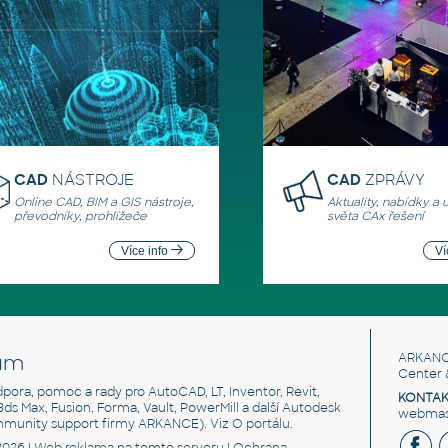
CAD
NÁSTROJE
CAD
ZPRÁVY
Online CAD, BIM a GIS nástroje,
Aktuality, nabídky a 
převodníky, prohlížeče
světa CAx řešení
Více info
Ví
um
ARKANC
Center 
odpora, pomoc a rady pro AutoCAD, LT, Inventor, Revit,
KONTAK
 3ds Max, Fusion, Forma, Vault, PowerMill a další Autodesk
webmast
mmunity support firmy ARKANCE). Viz
O portálu
.