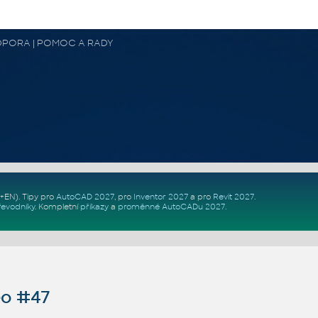
 PODPORA | POMOC A RADY
Z+EN)
. Tipy pro
AutoCAD 2027
, pro
Inventor 2027
a pro
Revit 2027
.
řevodníky
.
Kompletní
příkazy
a
proměnné AutoCADu 2027
.
o #47