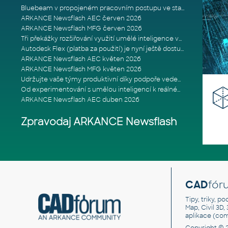
Bluebeam v propojeném pracovním postupu ve stavebnictví: Proč je int
ARKANCE Newsflash AEC červen 2026
ARKANCE Newsflash MFG červen 2026
Tři překážky rozšiřování využití umělé inteligence ve stavebním prům
Autodesk Flex (platba za použití) je nyní ještě dostupnější
ARKANCE Newsflash AEC květen 2026
ARKANCE Newsflash MFG květen 2026
Udržujte vaše týmy produktivní díky podpoře vedené odborníky
Od experimentování s umělou inteligencí k reálnému dopadu na podniká
ARKANCE Newsflash AEC duben 2026
Zpravodaj ARKANCE Newsflash
CAD
fór
Tipy, triky, p
Map, Civil 3D,
aplikace (co