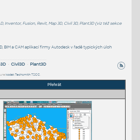
entor, Fusion, Revit, Map 3D, Civil 3D, Plant3D (viz též sekce
, BIM a CAM aplikací firmy Autodesk v řadě typických úloh
p3D
•
Civil3D
•
Plant3D
ture
kodek Techsmith TSCC
.
Přehrát