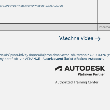
K WMS pro import katastrálních map do AutoCADu Map
Informa
Všechna videa
é získání produktivity doporučujeme absolvování některého z CAD kurzů (za
ý certifikát. Viz
ARKANCE - Autorizované školicí středisko Autodesku
.