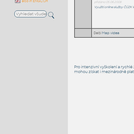
also in ENGLISH
přidáno 05.06.2008
Využití online služby ČÚZ
Další
Map videa
Pro intenzivní vyškolení a rychl
mohou získat i mezinárodně platn