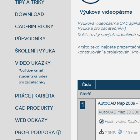
TIPY A TRIKY
Výuková videopásma
DOWNLOAD
Výuková videopásma CAD aplikací
CAD+BIM BLOKY
Výuka
a
pro začátečníky
).
Další stovky nových videoklipů 
PŘEVODNÍKY
V této sekci najdete prezentačn
ŠKOLENÍ | VÝUKA
konstruování a projektování. Pro
VIDEO UKÁZKY
YouTube kanál
studentská videa
pro začátečníky
Číslo
Starší
PRÁCE | KARIÉRA
1
AutoCAD Map 2009 - 
CAD PRODUKTY
AutoCAD Map 3D 200
WEB ODKAZY
Flash video 1052x7
PROFI PODPORA
ⓘ
2,3MB
1:26 min.