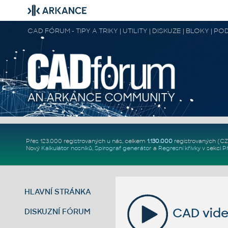
CAD FÓRUM - TIPY A TRIKY | UTILITY | DISKUZE | BLOKY |
Přes 123.000 registrovaných u nás, celkem
1.130.000
registrovaných (C
Nový
Kalkulátor nosníků
,
Spirograf generátor
a
Regresní křivky
v sekci
P
HLAVNÍ STRÁNKA
CAD vide
DISKUZNÍ FÓRUM