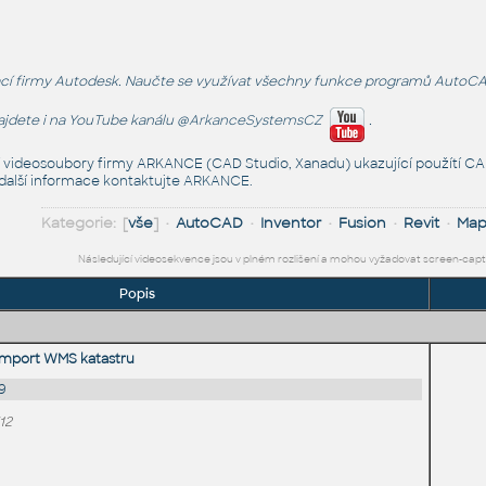
 firmy Autodesk. Naučte se využívat všechny funkce programů AutoCAD, Inv
najdete i na YouTube kanálu
@ArkanceSystemsCZ
.
í videosoubory firmy ARKANCE (CAD Studio, Xanadu) ukazující použítí CAD
 další informace
kontaktujte ARKANCE
.
Kategorie: [
vše
] •
AutoCAD
•
Inventor
•
Fusion
•
Revit
•
Ma
Následující videosekvence jsou v plném rozlišení a mohou vyžadovat screen-cap
Popis
import WMS katastru
9
12