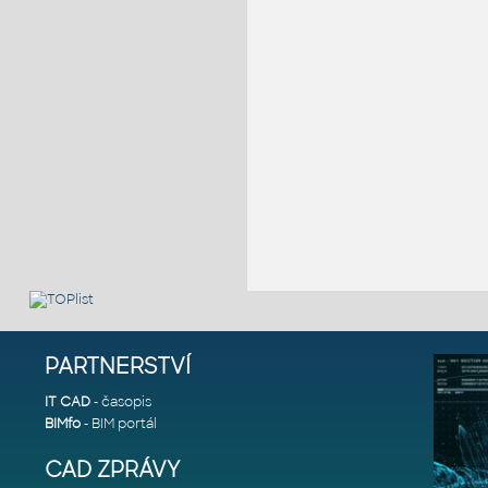
PARTNERSTVÍ
IT CAD
- časopis
BIMfo
- BIM portál
CAD ZPRÁVY