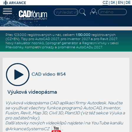
CZ
|
SK
|
EN
|
DE
Přes 123.000 registrovaných u nás, celkem
1.130.000
registrovaných
(CZ+EN)
. Tipy pro
AutoCAD 2027
, pro
Inventor 2027
a pro
Revit 2027
.
Nový
Kalkulátor nosníků
,
Spirograf generátor
a
Regresní křivky
v sekci
Převodníky
.
Kompletní
příkazy
a
proměnné AutoCADu 2027
.
CAD video #54
Výuková videopásma
Výuková videopásma CAD aplikací firmy Autodesk. Naučte
se využívat všechny funkce programů AutoCAD, Inventor,
Fusion, Revit, Map 3D, Civil 3D, Plant3D (viz též sekce
Výuka
a
pro začátečníky
).
Další stovky nových videoklipů najdete i na YouTube kanálu
@ArkanceSystemsCZ
.