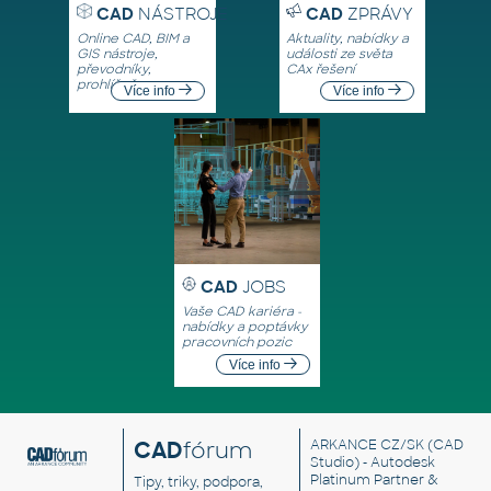
CAD
NÁSTROJE
CAD
ZPRÁVY
Online CAD, BIM a
Aktuality, nabídky a
GIS nástroje,
události ze světa
převodníky,
CAx řešení
prohlížeče
Více info
Více info
CAD
JOBS
Vaše CAD kariéra -
nabídky a poptávky
pracovních pozic
Více info
CAD
fórum
ARKANCE CZ/SK
(CAD
Studio) - Autodesk
Platinum Partner &
Tipy, triky, podpora,