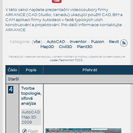
V této sekci najdete prezentační videosoubory firmy
ARKANCE (CAD Studio, Xanadu) ukazující použítí CAD, BIM a
CAM aplikací firmy Autodesk v řadě typických úloh
konstruování a projektování. Pro další informace
kontaktujte
ARKANCE
.
Kategorie: [
vše
] •
AutoCAD
•
Inventor
•
Fusion
•
Revit
•
Map3D
•
Civil3D
•
Plant3D
Následující videosekvence jsou v plném rozlišení a mohou vyžadovat screen-capture
kodek Techsmith TSCC
.
Číslo
Popis
Přehrát
Starší
4
Tvorba
topologie,
síťová
analýza
AutoCAD
Map 3D
2009
Flash