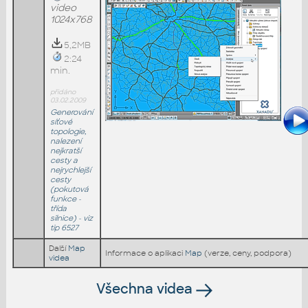
video
1024x768
5,2MB
2:24
min.
přidáno
03.02.2009
Generování
síťové
topologie,
nalezení
nejkratší
cesty a
nejrychlejší
cesty
(pokutová
funkce -
třída
silnice) - viz
tip 6527
Další
Map
Informace o aplikaci
Map
(verze, ceny, podpora)
videa
Všechna videa