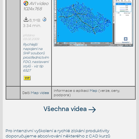
AVI video
1024x768
8,1MB
3:34 min.
přidáno
03.02.2009
Rychlejší
napojení na
SHP souborů
prostřednictvím
FDO, nastavení
stylů - viz tip
6527
Informace o aplikaci
Map
(verze, ceny,
Další
Map videa
podpora)
Všechna videa
Pro intenzivní vyškolení a rychlé získání produktivity
doporučujeme absolvování některého z CAD kurzů