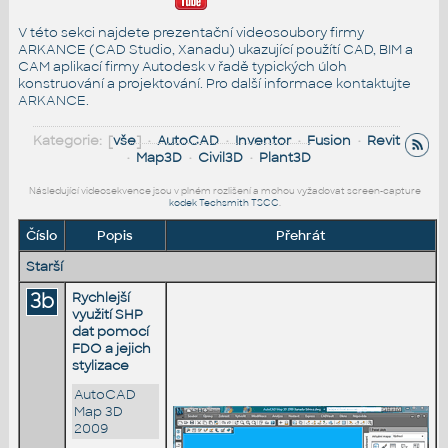
V této sekci najdete prezentační videosoubory firmy
ARKANCE (CAD Studio, Xanadu) ukazující použítí CAD, BIM a
CAM aplikací firmy Autodesk v řadě typických úloh
konstruování a projektování. Pro další informace
kontaktujte
ARKANCE
.
Kategorie: [
vše
] •
AutoCAD
•
Inventor
•
Fusion
•
Revit
•
Map3D
•
Civil3D
•
Plant3D
Následující videosekvence jsou v plném rozlišení a mohou vyžadovat screen-capture
kodek Techsmith TSCC
.
Číslo
Popis
Přehrát
Starší
3b
Rychlejší
využití SHP
dat pomocí
FDO a jejich
stylizace
AutoCAD
Map 3D
2009