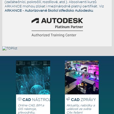
(začátečníci, pokročilí, rozdílové, atd.). Absolventi kurzů
ARKANCE mohou získat i mezinárodně platný certifikát. Viz
ARKANCE - Autorizované školicí středisko Autodesku
.
CAD
NÁSTROJE
CAD
ZPRÁVY
Online CAD, BIM a
Aktuality, nabídky a
GIS nástroje,
události ze světa
převodníky,
CAx řešení