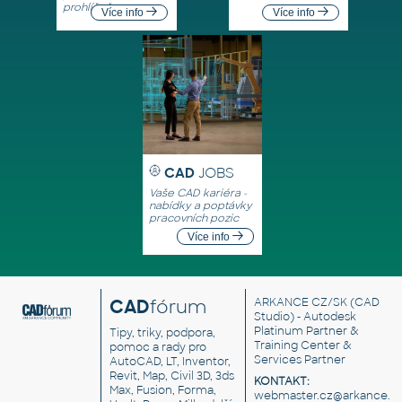
prohlížeče
Více info
Více info
CAD
JOBS
Vaše CAD kariéra -
nabídky a poptávky
pracovních pozic
Více info
CAD
fórum
ARKANCE CZ/SK
(CAD
Studio) - Autodesk
Platinum Partner &
Tipy, triky, podpora,
Training Center &
pomoc a rady pro
Services Partner
AutoCAD, LT, Inventor,
Revit, Map, Civil 3D, 3ds
KONTAKT:
Max, Fusion, Forma,
webmaster.cz@arkance.w