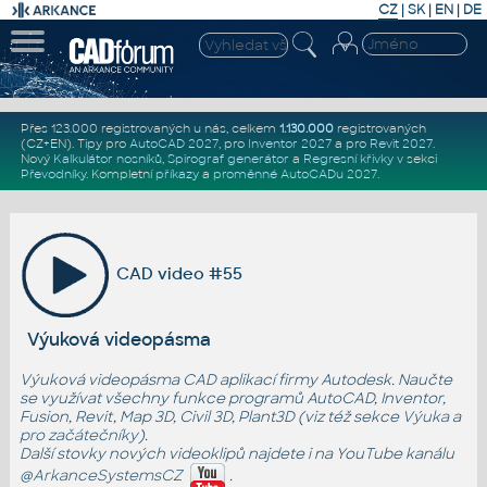
CZ
|
SK
|
EN
|
DE
Přes 123.000 registrovaných u nás, celkem
1.130.000
registrovaných
(CZ+EN)
. Tipy pro
AutoCAD 2027
, pro
Inventor 2027
a pro
Revit 2027
.
Nový
Kalkulátor nosníků
,
Spirograf generátor
a
Regresní křivky
v sekci
Převodníky
.
Kompletní
příkazy
a
proměnné AutoCADu 2027
.
CAD video #55
Výuková videopásma
Výuková videopásma CAD aplikací firmy Autodesk. Naučte
se využívat všechny funkce programů AutoCAD, Inventor,
Fusion, Revit, Map 3D, Civil 3D, Plant3D (viz též sekce
Výuka
a
pro začátečníky
).
Další stovky nových videoklipů najdete i na YouTube kanálu
@ArkanceSystemsCZ
.