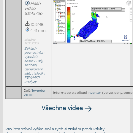
Flash
video
1024x736
10,5MB
4:41 min.
přidáno
17.05.2009
Základy
pevnostních
výpočtů
sestav - síly,
zatížení,
generování
sítě, výsledky
FEM/MKP
analýzy
Další
Inventor
Informace o aplikaci
Inventor
(verze, ceny, podp
videa
Všechna videa
Pro intenzivní vyškolení a rychlé získání produktivity