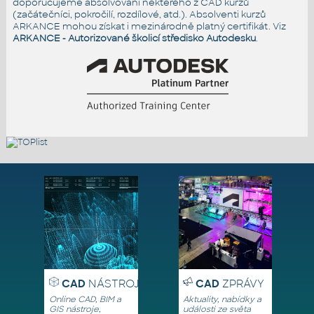
doporučujeme absolvování některého z CAD kurzů
(začátečníci, pokročilí, rozdílové, atd.). Absolventi kurzů
ARKANCE mohou získat i mezinárodně platný certifikát. Viz
ARKANCE - Autorizované školicí středisko Autodesku
.
CAD
NÁSTROJE
CAD
ZPRÁVY
Online CAD, BIM a
Aktuality, nabídky a
GIS nástroje,
události ze světa