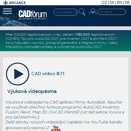
CZ
|
SK
|
EN
|
DE
Přes 123.000 registrovaných u nás, celkem
1.130.000
registrovaných
(CZ+EN)
. Tipy pro
AutoCAD 2027
, pro
Inventor 2027
a pro
Revit 2027
.
Nový
Kalkulátor nosníků
,
Spirograf generátor
a
Regresní křivky
v sekci
Převodníky
.
Kompletní
příkazy
a
proměnné AutoCADu 2027
.
CAD video #71
Výuková videopásma
Výuková videopásma CAD aplikací firmy Autodesk. Naučte
se využívat všechny funkce programů AutoCAD, Inventor,
Fusion, Revit, Map 3D, Civil 3D, Plant3D (viz též sekce
Výuka
a
pro začátečníky
).
Další stovky nových videoklipů najdete i na YouTube kanálu
@ArkanceSystemsCZ
.