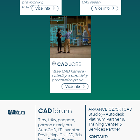
převodníky,
CAx řešení
prohlížeče
Více info
Více info
CAD
JOBS
Vaše CAD kariéra -
nabídky a poptávky
pracovních pozic
Více info
CAD
fórum
ARKANCE CZ/SK
(CAD
Studio) - Autodesk
Platinum Partner &
Tipy, triky, podpora,
Training Center &
pomoc a rady pro
Services Partner
AutoCAD, LT, Inventor,
Revit, Map, Civil 3D, 3ds
KONTAKT:
Max, Fusion, Forma,