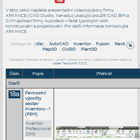
V této sekci najdete prezentační videosoubory firmy
ARKANCE (CAD Studio, Xanadu) ukazující použítí CAD, BIM a
CAM aplikací firmy Autodesk v řadě typických úloh
konstruování a projektování. Pro další informace
kontaktujte
ARKANCE
.
Kategorie: [
vše
] •
AutoCAD
•
Inventor
•
Fusion
•
Revit
•
Map3D
•
Civil3D
•
Plant3D
Následující videosekvence jsou v plném rozlišení a mohou vyžadovat screen-capture
kodek Techsmith TSCC
.
Číslo
Popis
Přehrát
Starší
18a
Pevnostní
výpočty
sestav
Inventoru - 1
(FEM)
Inventor
Professional
2010