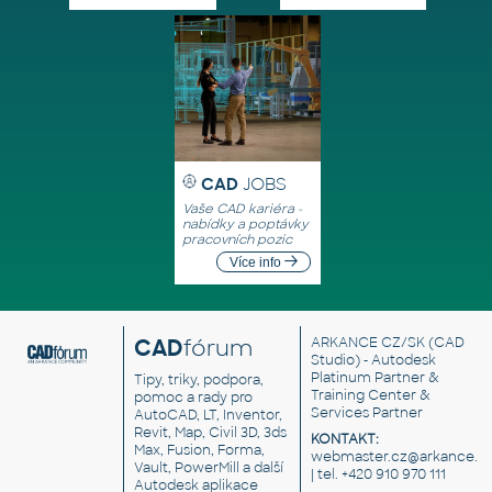
CAD
JOBS
Vaše CAD kariéra -
nabídky a poptávky
pracovních pozic
Více info
CAD
fórum
ARKANCE CZ/SK
(CAD
Studio) - Autodesk
Platinum Partner &
Tipy, triky, podpora,
Training Center &
pomoc a rady pro
Services Partner
AutoCAD, LT, Inventor,
Revit, Map, Civil 3D, 3ds
KONTAKT:
Max, Fusion, Forma,
webmaster.cz@arkance.w
Vault, PowerMill a další
| tel. +420 910 970 111
Autodesk aplikace