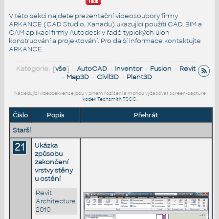
V této sekci najdete prezentační videosoubory firmy
ARKANCE (CAD Studio, Xanadu) ukazující použítí CAD, BIM a
CAM aplikací firmy Autodesk v řadě typických úloh
konstruování a projektování. Pro další informace
kontaktujte
ARKANCE
.
Kategorie: [
vše
] •
AutoCAD
•
Inventor
•
Fusion
•
Revit
•
Map3D
•
Civil3D
•
Plant3D
Následující videosekvence jsou v plném rozlišení a mohou vyžadovat screen-capture
kodek Techsmith TSCC
.
Číslo
Popis
Přehrát
Starší
21
Ukázka
způsobu
zakončení
vrstvy stěny
u ostění
Revit
Architecture
2010