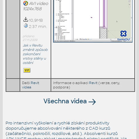
AVI video
1024x768
10,9MB
2:37 min.
přidáno
27.11.2009
Jak v Revitu
změnit způsob
zakončení
vrstvy stěny u
ostění
Další
Revit
Informace o aplikaci
Revit
(verze, ceny,
videa
podpora)
Všechna videa
Pro intenzivní vyškolení a rychlé získání produktivity
doporučujeme absolvování některého z CAD kurzů
(začátečníci, pokročilí, rozdílové, atd.). Absolventi kurzů
ARKANCE mohou získat i mezinárodně platný certifikát. Viz