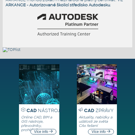
ARKANCE - Autorizované školicí středisko Autodesku
.
CAD
NÁSTROJE
CAD
ZPRÁVY
Online CAD, BIM a
Aktuality, nabídky a
GIS nástroje,
události ze světa
převodníky,
CAx řešení
prohlížeče
Více info
Více info