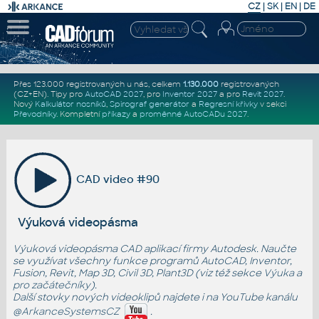
CZ
|
SK
|
EN
|
DE
Přes 123.000 registrovaných u nás, celkem
1.130.000
registrovaných
(CZ+EN)
. Tipy pro
AutoCAD 2027
, pro
Inventor 2027
a pro
Revit 2027
.
Nový
Kalkulátor nosníků
,
Spirograf generátor
a
Regresní křivky
v sekci
Převodníky
.
Kompletní
příkazy
a
proměnné AutoCADu 2027
.
CAD video #90
Výuková videopásma
Výuková videopásma CAD aplikací firmy Autodesk. Naučte
se využívat všechny funkce programů AutoCAD, Inventor,
Fusion, Revit, Map 3D, Civil 3D, Plant3D (viz též sekce
Výuka
a
pro začátečníky
).
Další stovky nových videoklipů najdete i na YouTube kanálu
@ArkanceSystemsCZ
.