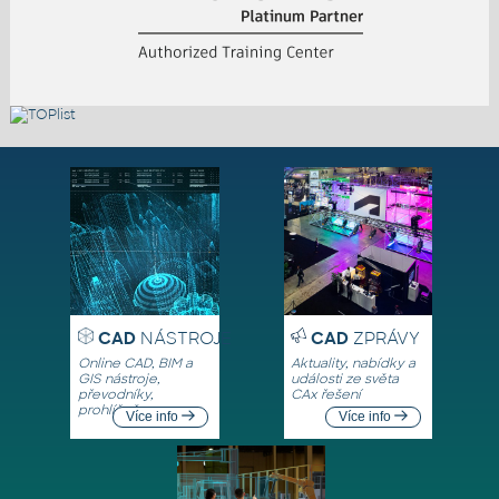
CAD
NÁSTROJE
CAD
ZPRÁVY
Online CAD, BIM a
Aktuality, nabídky a
GIS nástroje,
události ze světa
převodníky,
CAx řešení
prohlížeče
Více info
Více info