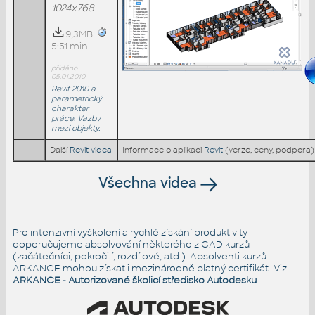
1024x768
9,3MB
5:51 min.
přidáno
05.01.2010
Revit 2010 a
parametrický
charakter
práce. Vazby
mezi objekty.
Další
Revit videa
Informace o aplikaci
Revit
(verze, ceny, podpora)
Všechna videa
Pro intenzivní vyškolení a rychlé získání produktivity
doporučujeme absolvování některého z CAD kurzů
(začátečníci, pokročilí, rozdílové, atd.). Absolventi kurzů
ARKANCE mohou získat i mezinárodně platný certifikát. Viz
ARKANCE - Autorizované školicí středisko Autodesku
.