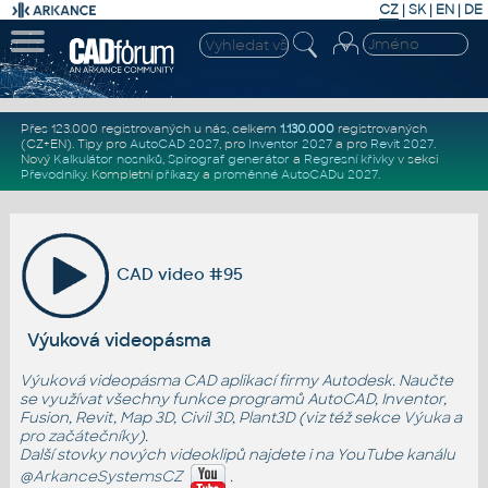
CZ
|
SK
|
EN
|
DE
Přes 123.000 registrovaných u nás, celkem
1.130.000
registrovaných
(CZ+EN)
. Tipy pro
AutoCAD 2027
, pro
Inventor 2027
a pro
Revit 2027
.
Nový
Kalkulátor nosníků
,
Spirograf generátor
a
Regresní křivky
v sekci
Převodníky
.
Kompletní
příkazy
a
proměnné AutoCADu 2027
.
CAD video #95
Výuková videopásma
Výuková videopásma CAD aplikací firmy Autodesk. Naučte
se využívat všechny funkce programů AutoCAD, Inventor,
Fusion, Revit, Map 3D, Civil 3D, Plant3D (viz též sekce
Výuka
a
pro začátečníky
).
Další stovky nových videoklipů najdete i na YouTube kanálu
@ArkanceSystemsCZ
.