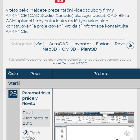
V této sekci najdete prezentační videosoubory firmy
ARKANCE (CAD Studio, Xanadu) ukazující použítí CAD, BIM a
CAM aplikací firmy Autodesk v řadě typických úloh
konstruování a projektování. Pro další informace
kontaktujte
ARKANCE
.
Kategorie: [
vše
] •
AutoCAD
•
Inventor
•
Fusion
•
Revit
•
Map3D
•
Civil3D
•
Plant3D
Následující videosekvence jsou v plném rozlišení a mohou vyžadovat screen-capture
kodek Techsmith TSCC
.
Číslo
Popis
Přehrát
Starší
25
Parametrická
práce v
Revitu
Revit
Architecture
2010
Flash
video