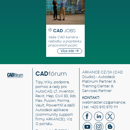
CAD
JOBS
Vaše CAD kariéra -
nabídky a poptávky
pracovních pozic
Více info
CAD
fórum
ARKANCE CZ/SK
(CAD
Studio) - Autodesk
Platinum Partner &
Tipy, triky, podpora,
Training Center &
pomoc a rady pro
Services Partner
AutoCAD, LT, Inventor,
Revit, Map, Civil 3D, 3ds
KONTAKT:
Max, Fusion, Forma,
webmaster.cz@arkance.w
Vault, PowerMill a další
| tel. +420 910 970 111
Autodesk aplikace
(community support
firmy ARKANCE). Viz
O portálu
.